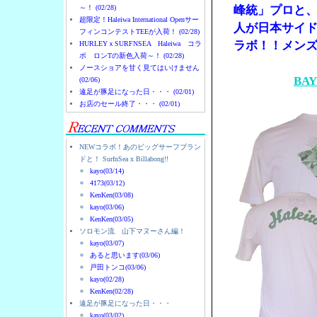
～！ (02/28)
峰統」プロと
超限定！Haleiwa International Openサー
人が日本サイド
フィンコンテストTEEが入荷！ (02/28)
ラボ！！メン
HURLEYｘSURFNSEA Haleiwa コラ
ボ ロンTの新色入荷～！ (02/28)
ノースショアを甘く見てはいけません
BA
(02/06)
遠足が豚足になった日・・・ (02/01)
お店のセール終了・・・ (02/01)
NEWコラボ！あのビッグサーフブラン
ドと！ SurfnSea x Billabong!!
kayo(03/14)
4173(03/12)
KenKen(03/08)
kayo(03/06)
KenKen(03/05)
ソロモン流 山下マヌーさん編！
kayo(03/07)
あると思います(03/06)
戸田トンコ(03/06)
kayo(02/28)
KenKen(02/28)
遠足が豚足になった日・・・
kayo(03/02)