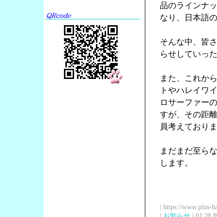
品のラインナ
なり、日本語の
そんな中、皆
らせしていっ
また、これか
トやハレイワ
ロサーファー
すが、その距
員考えており
まだまだ至ら
します。
| https://www.plus-h
|
お知らせ
| 01:28 