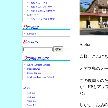
初めてのハワイ
初めてのレンタカー
初めての個人手配旅行
日本で習う
ハワイアンキルト教室
Kayo
(
246
)
Aloha！
皆様、こんに
Akiyo [Lahaina Divers]
オアフ島のノース
Starts Hawaii
Breeze Hawaii
Academia Language School
この度周りの
が、HPもアッ
た。
RSS 1.0
RSS 2.0
Atom 0.3
しかし、お店の
Atom 1.0