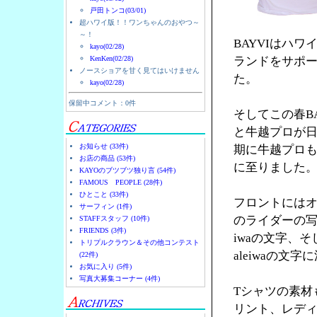
戸田トンコ(03/01)
超ハワイ版！！ワンちゃんのおやつ～
～！
BAYVIはハ
kayo(02/28)
KenKen(02/28)
ランドをサポー
ノースショアを甘く見てはいけません
た。
kayo(02/28)
保留中コメント：0件
そしてこの春B
と牛越プロが日
お知らせ (33件)
期に牛越プロ
お店の商品 (53件)
に至りました
KAYOのブツブツ独り言 (54件)
FAMOUS PEOPLE (28件)
ひとこと (33件)
フロントにはオ
サーフィン (1件)
のライダーの写
STAFFスタッフ (10件)
FRIENDS (3件)
iwaの文字、そ
トリプルクラウン＆その他コンテスト
aleiwaの文
(22件)
お気に入り (5件)
写真大募集コーナー (4件)
Tシャツの素材
リント、レデ