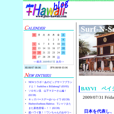
Surf-N-S
日
月
火
水
木
金
土
1
2
3
4
5
6
7
8
9
10
11
12
13
14
15
16
17
18
19
20
21
22
23
24
25
26
27
28
29
30
31
<<前月
2009年07月
次月>>
ノースショアのハレイ
NEWコラボ！あのビッグサーフブラン
ドと！ SurfnSea x Billabong!! (03/05)
BAYVI ベ
ソロモン流 山下マヌーさん編！
(02/28)
2009/07/31 Frid
キッズバースデー@ハレイワ (02/28)
HurleyxSurfnsea Haleiwa Tシャツまた
また新色登場～！！ (02/28)
日本を代表し
超ハワイ版！！ワンちゃんのおやつ～