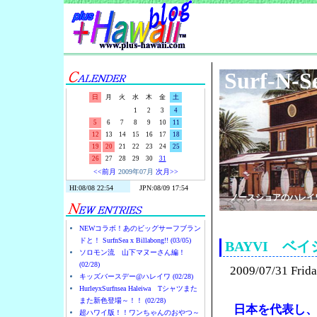
Surf-N-S
日
月
火
水
木
金
土
1
2
3
4
5
6
7
8
9
10
11
12
13
14
15
16
17
18
19
20
21
22
23
24
25
26
27
28
29
30
31
<<前月
2009年07月
次月>>
ノースショアのハレイ
NEWコラボ！あのビッグサーフブラン
ドと！ SurfnSea x Billabong!! (03/05)
BAYVI ベ
ソロモン流 山下マヌーさん編！
(02/28)
2009/07/31 Frid
キッズバースデー@ハレイワ (02/28)
HurleyxSurfnsea Haleiwa Tシャツまた
また新色登場～！！ (02/28)
日本を代表し
超ハワイ版！！ワンちゃんのおやつ～