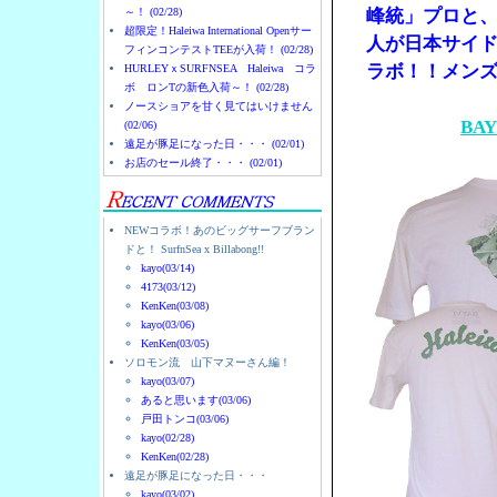
～！ (02/28)
峰統」プロと
超限定！Haleiwa International Openサー
人が日本サイド
フィンコンテストTEEが入荷！ (02/28)
ラボ！！メン
HURLEYｘSURFNSEA Haleiwa コラ
ボ ロンTの新色入荷～！ (02/28)
ノースショアを甘く見てはいけません
BA
(02/06)
遠足が豚足になった日・・・ (02/01)
お店のセール終了・・・ (02/01)
NEWコラボ！あのビッグサーフブラン
ドと！ SurfnSea x Billabong!!
kayo(03/14)
4173(03/12)
KenKen(03/08)
kayo(03/06)
KenKen(03/05)
ソロモン流 山下マヌーさん編！
kayo(03/07)
あると思います(03/06)
戸田トンコ(03/06)
kayo(02/28)
KenKen(02/28)
遠足が豚足になった日・・・
kayo(03/02)