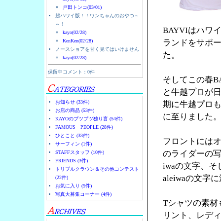
戸田トンコ(03/01)
超ハワイ版！！ワンちゃんのおやつ～
～！
BAYVIはハ
kayo(02/28)
KenKen(02/28)
ランドをサポー
ノースショアを甘く見てはいけません
た。
kayo(02/28)
保留中コメント：0件
そしてこの春B
と牛越プロが日
お知らせ (33件)
期に牛越プロ
お店の商品 (53件)
に至りました
KAYOのブツブツ独り言 (54件)
FAMOUS PEOPLE (28件)
ひとこと (33件)
フロントにはオ
サーフィン (1件)
のライダーの写
STAFFスタッフ (10件)
FRIENDS (3件)
iwaの文字、そ
トリプルクラウン＆その他コンテスト
aleiwaの文
(22件)
お気に入り (5件)
写真大募集コーナー (4件)
Tシャツの素材
リント、レデ