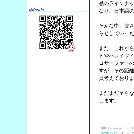
品のラインナ
なり、日本語の
そんな中、皆
らせしていっ
また、これか
トやハレイワ
ロサーファー
すが、その距
員考えており
まだまだ至ら
します。
| https://www.plus-h
|
お知らせ
| 01:28 