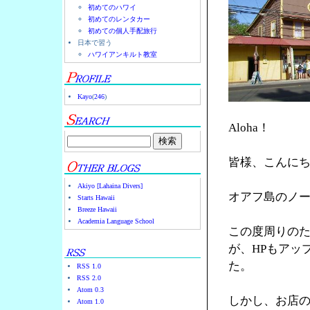
初めてのハワイ
初めてのレンタカー
初めての個人手配旅行
日本で習う
ハワイアンキルト教室
Kayo
(
246
)
Aloha！
皆様、こんに
Akiyo [Lahaina Divers]
オアフ島のノース
Starts Hawaii
Breeze Hawaii
Academia Language School
この度周りの
が、HPもアッ
た。
RSS 1.0
RSS 2.0
Atom 0.3
しかし、お店の
Atom 1.0