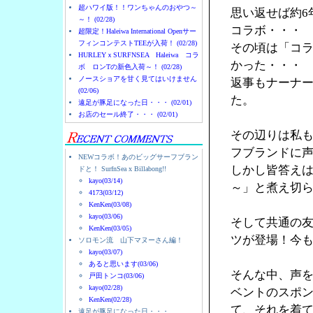
超ハワイ版！！ワンちゃんのおやつ～
思い返せば約6
～！ (02/28)
コラボ・・・
超限定！Haleiwa International Openサー
フィンコンテストTEEが入荷！ (02/28)
その頃は「コ
HURLEYｘSURFNSEA Haleiwa コラ
かった・・・
ボ ロンTの新色入荷～！ (02/28)
ノースショアを甘く見てはいけません
返事もナーナ
(02/06)
た。
遠足が豚足になった日・・・ (02/01)
お店のセール終了・・・ (02/01)
その辺りは私
フブランドに
NEWコラボ！あのビッグサーフブラン
しかし皆答え
ドと！ SurfnSea x Billabong!!
kayo(03/14)
～」と煮え切
4173(03/12)
KenKen(03/08)
kayo(03/06)
そして共通の友人
KenKen(03/05)
ツが登場！今
ソロモン流 山下マヌーさん編！
kayo(03/07)
あると思います(03/06)
そんな中、声を
戸田トンコ(03/06)
kayo(02/28)
ベントのスポン
KenKen(02/28)
て、それを着
遠足が豚足になった日・・・