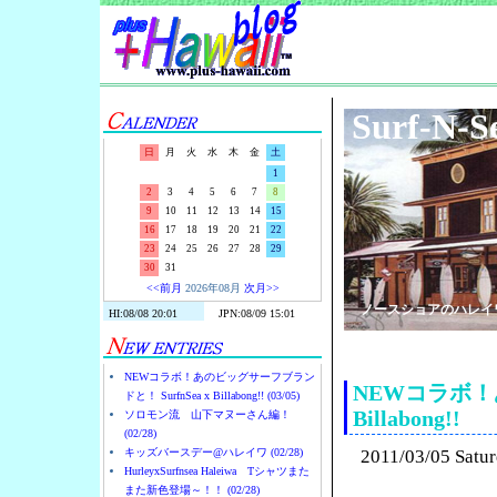
Surf-N-S
日
月
火
水
木
金
土
1
2
3
4
5
6
7
8
9
10
11
12
13
14
15
16
17
18
19
20
21
22
23
24
25
26
27
28
29
30
31
<<前月
2026年08月
次月>>
ノースショアのハレイ
NEWコラボ！あのビッグサーフブラン
NEWコラボ！あ
ドと！ SurfnSea x Billabong!! (03/05)
Billabong!!
ソロモン流 山下マヌーさん編！
(02/28)
キッズバースデー@ハレイワ (02/28)
2011/03/05 Satu
HurleyxSurfnsea Haleiwa Tシャツまた
また新色登場～！！ (02/28)