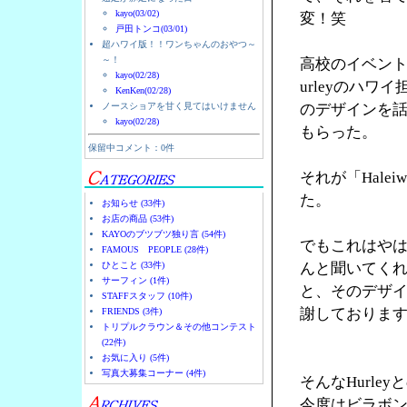
kayo(03/02)
変！笑
戸田トンコ(03/01)
超ハワイ版！！ワンちゃんのおやつ～
～！
高校のイベント
kayo(02/28)
urleyのハ
KenKen(02/28)
ノースショアを甘く見てはいけません
のデザインを
kayo(02/28)
もらった。
保留中コメント：0件
それが「Halei
た。
お知らせ (33件)
お店の商品 (53件)
KAYOのブツブツ独り言 (54件)
でもこれはやは
FAMOUS PEOPLE (28件)
ひとこと (33件)
んと聞いてく
サーフィン (1件)
と、そのデザ
STAFFスタッフ (10件)
謝しておりま
FRIENDS (3件)
トリプルクラウン＆その他コンテスト
(22件)
お気に入り (5件)
写真大募集コーナー (4件)
そんなHurl
今度はビラボ