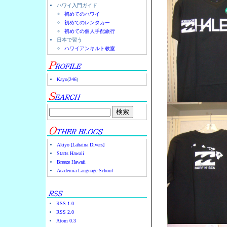
ハワイ入門ガイド
初めてのハワイ
初めてのレンタカー
初めての個人手配旅行
日本で習う
ハワイアンキルト教室
Kayo
(
246
)
Akiyo [Lahaina Divers]
Starts Hawaii
Breeze Hawaii
Academia Language School
RSS 1.0
RSS 2.0
Atom 0.3