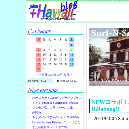
Surf-N-S
日
月
火
水
木
金
土
1
2
3
4
5
6
7
8
9
10
11
12
13
14
15
16
17
18
19
20
21
22
23
24
25
26
27
28
29
30
31
<<前月
2026年08月
次月>>
ノースショアのハレイ
NEWコラボ！あのビッグサーフブラン
NEWコラボ！あ
ドと！ SurfnSea x Billabong!! (03/05)
Billabong!!
ソロモン流 山下マヌーさん編！
(02/28)
キッズバースデー@ハレイワ (02/28)
2011/03/05 Satu
HurleyxSurfnsea Haleiwa Tシャツまた
また新色登場～！！ (02/28)