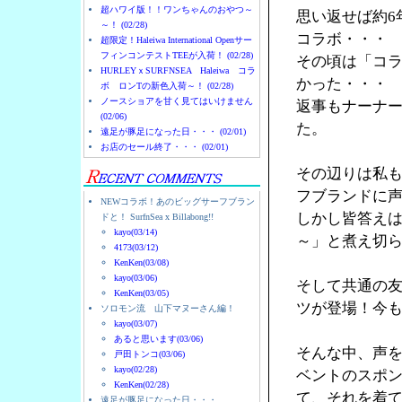
超ハワイ版！！ワンちゃんのおやつ～
思い返せば約6
～！ (02/28)
コラボ・・・
超限定！Haleiwa International Openサー
フィンコンテストTEEが入荷！ (02/28)
その頃は「コ
HURLEYｘSURFNSEA Haleiwa コラ
かった・・・
ボ ロンTの新色入荷～！ (02/28)
ノースショアを甘く見てはいけません
返事もナーナ
(02/06)
た。
遠足が豚足になった日・・・ (02/01)
お店のセール終了・・・ (02/01)
その辺りは私
フブランドに
NEWコラボ！あのビッグサーフブラン
しかし皆答え
ドと！ SurfnSea x Billabong!!
kayo(03/14)
～」と煮え切
4173(03/12)
KenKen(03/08)
kayo(03/06)
そして共通の友人
KenKen(03/05)
ツが登場！今
ソロモン流 山下マヌーさん編！
kayo(03/07)
あると思います(03/06)
そんな中、声を
戸田トンコ(03/06)
kayo(02/28)
ベントのスポン
KenKen(02/28)
て、それを着
遠足が豚足になった日・・・