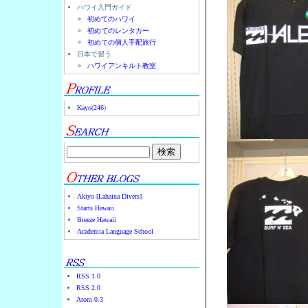
ハワイ入門ガイド
初めてのハワイ
初めてのレンタカー
初めての個人手配旅行
日本で習う
ハワイアンキルト教室
Kayo
(
246
)
Akiyo [Lahaina Divers]
Starts Hawaii
Breeze Hawaii
Academia Language School
RSS 1.0
RSS 2.0
Atom 0.3