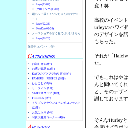
kayo(03/02)
変！笑
戸田トンコ(03/01)
超ハワイ版！！ワンちゃんのおやつ～
～！
高校のイベント
kayo(02/28)
urleyのハ
KenKen(02/28)
ノースショアを甘く見てはいけません
のデザインを
kayo(02/28)
もらった。
保留中コメント：0件
それが「Halei
た。
お知らせ (33件)
お店の商品 (53件)
KAYOのブツブツ独り言 (54件)
でもこれはやは
FAMOUS PEOPLE (28件)
ひとこと (33件)
んと聞いてく
サーフィン (1件)
と、そのデザ
STAFFスタッフ (10件)
謝しておりま
FRIENDS (3件)
トリプルクラウン＆その他コンテスト
(22件)
お気に入り (5件)
写真大募集コーナー (4件)
そんなHurl
今度はビラボ