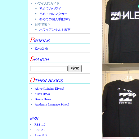
ハワイ入門ガイド
初めてのハワイ
初めてのレンタカー
初めての個人手配旅行
日本で習う
ハワイアンキルト教室
Kayo
(
246
)
Akiyo [Lahaina Divers]
Starts Hawaii
Breeze Hawaii
Academia Language School
RSS 1.0
RSS 2.0
Atom 0.3