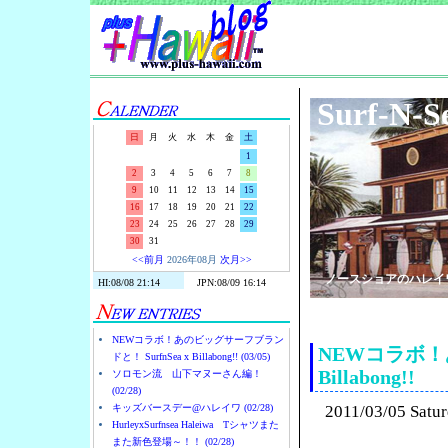
Surf-N-S
日
月
火
水
木
金
土
1
2
3
4
5
6
7
8
9
10
11
12
13
14
15
16
17
18
19
20
21
22
23
24
25
26
27
28
29
30
31
<<前月
2026年08月
次月>>
ノースショアのハレイ
NEWコラボ！あのビッグサーフブラン
NEWコラボ！あ
ドと！ SurfnSea x Billabong!! (03/05)
Billabong!!
ソロモン流 山下マヌーさん編！
(02/28)
キッズバースデー@ハレイワ (02/28)
2011/03/05 Satu
HurleyxSurfnsea Haleiwa Tシャツまた
また新色登場～！！ (02/28)