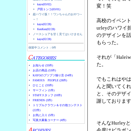
kayo(03/02)
変！笑
戸田トンコ(03/01)
超ハワイ版！！ワンちゃんのおやつ～
～！
高校のイベント
kayo(02/28)
urleyのハ
KenKen(02/28)
ノースショアを甘く見てはいけません
のデザインを
kayo(02/28)
もらった。
保留中コメント：0件
それが「Halei
た。
お知らせ (33件)
お店の商品 (53件)
KAYOのブツブツ独り言 (54件)
でもこれはやは
FAMOUS PEOPLE (28件)
ひとこと (33件)
んと聞いてく
サーフィン (1件)
と、そのデザ
STAFFスタッフ (10件)
謝しておりま
FRIENDS (3件)
トリプルクラウン＆その他コンテスト
(22件)
お気に入り (5件)
写真大募集コーナー (4件)
そんなHurl
今度はビラボ