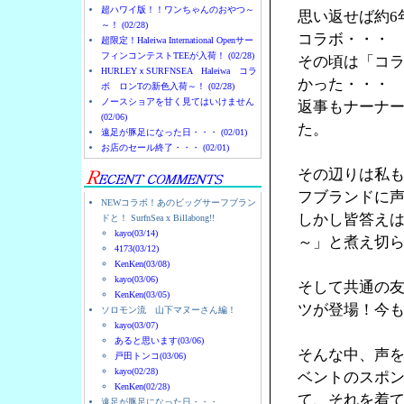
超ハワイ版！！ワンちゃんのおやつ～
思い返せば約6
～！ (02/28)
コラボ・・・
超限定！Haleiwa International Openサー
フィンコンテストTEEが入荷！ (02/28)
その頃は「コ
HURLEYｘSURFNSEA Haleiwa コラ
かった・・・
ボ ロンTの新色入荷～！ (02/28)
ノースショアを甘く見てはいけません
返事もナーナ
(02/06)
た。
遠足が豚足になった日・・・ (02/01)
お店のセール終了・・・ (02/01)
その辺りは私
フブランドに
NEWコラボ！あのビッグサーフブラン
しかし皆答え
ドと！ SurfnSea x Billabong!!
kayo(03/14)
～」と煮え切
4173(03/12)
KenKen(03/08)
kayo(03/06)
そして共通の友人
KenKen(03/05)
ツが登場！今
ソロモン流 山下マヌーさん編！
kayo(03/07)
あると思います(03/06)
そんな中、声を
戸田トンコ(03/06)
kayo(02/28)
ベントのスポン
KenKen(02/28)
て、それを着
遠足が豚足になった日・・・