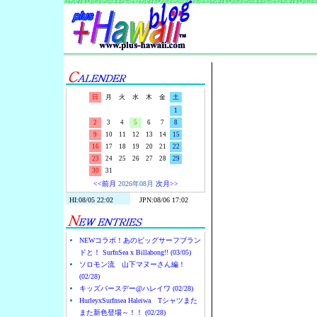
Surf-N-S
日
月
火
水
木
金
土
1
2
3
4
5
6
7
8
9
10
11
12
13
14
15
16
17
18
19
20
21
22
23
24
25
26
27
28
29
30
31
<<前月
2026年08月
次月>>
NEWコラボ！あのビッグサーフブラン
ドと！ SurfnSea x Billabong!! (03/05)
ソロモン流 山下マヌーさん編！
(02/28)
キッズバースデー@ハレイワ (02/28)
HurleyxSurfnsea Haleiwa Tシャツまた
また新色登場～！！ (02/28)