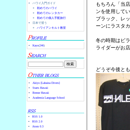
ハワイ入門ガイド
もちろん「当
初めてのハワイ
ンを使用して
初めてのレンタカー
ブラック、レ
初めての個人手配旅行
日本で習う
ーンにラスタ
ハワイアンキルト教室
冬の時期はビ
Kayo
(
246
)
ライダーがお店
どうぞ今後と
Akiyo [Lahaina Divers]
Starts Hawaii
Breeze Hawaii
Academia Language School
RSS 1.0
RSS 2.0
Atom 0.3