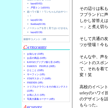
kayo(03/02)
戸田トンコ(03/01)
その辺りは私
超ハワイ版！！ワンちゃんのおやつ～
フブランドに
～！
しかし皆答え
kayo(02/28)
KenKen(02/28)
～」と煮え切
ノースショアを甘く見てはいけません
kayo(02/28)
そして共通の友人
保留中コメント：0件
ツが登場！今
お知らせ (33件)
そんな中、声を
お店の商品 (53件)
ベントのスポン
KAYOのブツブツ独り言 (54件)
FAMOUS PEOPLE (28件)
て、それを着
ひとこと (33件)
変！笑
サーフィン (1件)
STAFFスタッフ (10件)
FRIENDS (3件)
高校のイベント
トリプルクラウン＆その他コンテスト
(22件)
urleyのハ
お気に入り (5件)
のデザインを
写真大募集コーナー (4件)
もらった。