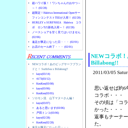
超ハワイ版！！ワンちゃんのおやつ～
～！ (02/28)
超限定！Haleiwa International Openサー
フィンコンテストTEEが入荷！ (02/28)
HURLEYｘSURFNSEA Haleiwa コラ
ボ ロンTの新色入荷～！ (02/28)
ノースショアを甘く見てはいけません
(02/06)
ノースショアのハレイ
遠足が豚足になった日・・・ (02/01)
お店のセール終了・・・ (02/01)
NEWコラボ！あ
Billabong!!
NEWコラボ！あのビッグサーフブラン
ドと！ SurfnSea x Billabong!!
2011/03/05 Satu
kayo(03/14)
4173(03/12)
KenKen(03/08)
思い返せば約6
kayo(03/06)
KenKen(03/05)
コラボ・・・
ソロモン流 山下マヌーさん編！
その頃は「コ
kayo(03/07)
あると思います(03/06)
かった・・・
戸田トンコ(03/06)
返事もナーナ
kayo(02/28)
KenKen(02/28)
た。
遠足が豚足になった日・・・