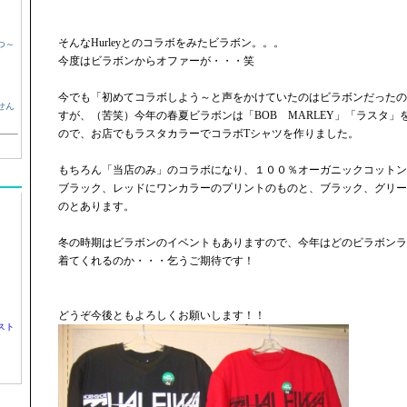
そんなHurleyとのコラボをみたビラボン。。。
つ～
今度はビラボンからオファーが・・・笑
今でも「初めてコラボしよう～と声をかけていたのはビラボンだったの
せん
すが、（苦笑）今年の春夏ビラボンは「BOB MARLEY」「ラスタ
ので、お店でもラスタカラーでコラボTシャツを作りました。
もちろん「当店のみ」のコラボになり、１００％オーガニックコットン
ブラック、レッドにワンカラーのプリントのものと、ブラック、グリー
のとあります。
冬の時期はビラボンのイベントもありますので、今年はどのビラボンラ
着てくれるのか・・・乞うご期待です！
どうぞ今後ともよろしくお願いします！！
スト