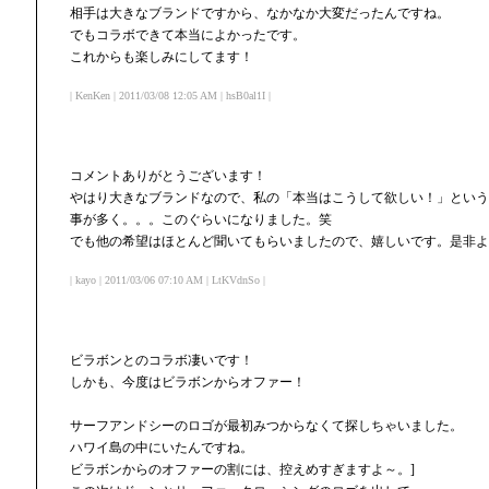
相手は大きなブランドですから、なかなか大変だったんですね。
でもコラボできて本当によかったです。
これからも楽しみにしてます！
| KenKen | 2011/03/08 12:05 AM | hsB0al1I |
コメントありがとうございます！
やはり大きなブランドなので、私の「本当はこうして欲しい！」という
事が多く。。。このぐらいになりました。笑
でも他の希望はほとんど聞いてもらいましたので、嬉しいです。是非よ
| kayo | 2011/03/06 07:10 AM | LtKVdnSo |
ビラボンとのコラボ凄いです！
しかも、今度はビラボンからオファー！
サーフアンドシーのロゴが最初みつからなくて探しちゃいました。
ハワイ島の中にいたんですね。
ビラボンからのオファーの割には、控えめすぎますよ～。]