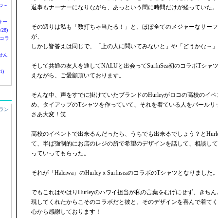
つ～
返事もナーナーになりながら、あっという間に時間だけが経っていた。
nサー
その辺りは私も「数打ちゃ当たる！」と、ほぼ全てのメジャーなサーフ
28)
が、
 コラ
しかし皆答えは同じで、「上の人に聞いてみないと」や「どうかな～」
せん
そして共通の友人を通してNALUと出会ってSurfnSea初のコラボTシ
1)
えながら、ご愛顧頂いております。
そんな中、声をすでに掛けていたブランドのHurleyがロコの高校のイ
め、タイアップのTシャツを作っていて、それを着ている人をパールリ
ラン
さあ大変！笑
高校のイベントで出来るんだったら、うちでも出来るでしょう？とHurl
て、半ば強制的にお店のレジの所で希望のデザインを話して、相談して
っていってもらった。
それが「Haleiwa」のHurleyｘSurfnseaのコラボのTシャツとなりました
でもこれはやはりHurleyのハワイ担当が私の言葉をむげにせず、きち
現してくれたからこそのコラボだと彼と、そのデザインを喜んで着てく
心から感謝しております！