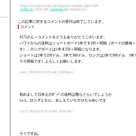
| https://www.plus-hawaii.com/blog/surf-n-sea/index.php?e=248 |
|
お知らせ
| 08:02 AM |
comments (5)
| trackback (x) |
この記事に対するコメントの受付は終了しています。
コメント
4173さん＞コメントをどうもありがとうございます。
ハワイからの送料はショートボード1本で＄195＋関税（ボードの価格
す）、ロングボードは1本＄250＋関税になります。
ショートは2本で250ドル、3本で360ドル、ロングは2本で380ドル、3
ラス関税です）よろしくお願いします。
| kayo | 2011/03/14 11:31 AM | LtKVdnSo |
初めまして日本えのﾎﾞ-ﾄﾞの送料は幾らぐらいでしょうか
ｼｮ-ﾄ。ロングともに、おしえていただけたら幸いです
| 4173 | 2011/03/12 05:14 AM | tFnS/Uk6 |
そうですね。