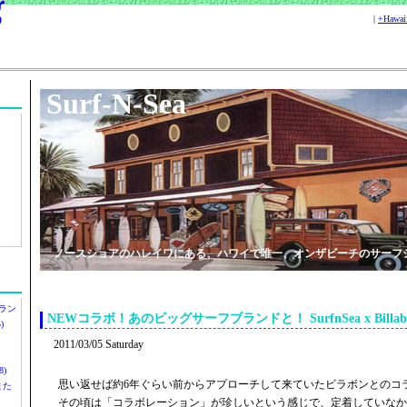
|
+Hawa
Surf-N-Sea
ノースショアのハレイワにある、ハワイで唯一、オンザビーチのサーフ
ラン
NEWコラボ！あのビッグサーフブランドと！ SurfnSea x Billabo
)
2011/03/05 Saturday
)
思い返せば約6年ぐらい前からアプローチして来ていたビラボンとのコ
ツまた
その頃は「コラボレーション」が珍しいという感じで、定着していなか