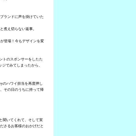
ブランドに声を掛けていた
と煮え切らない返事。
ャツが登場！今もデザインを変
ベントのスポンサーをしたた
ッジでみてしまったから、
eyのハワイ担当を再度押し
、その日のうちに持って帰
。
んと聞いてくれて、そして実
ださるお客様のおかげだと