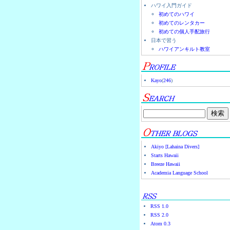
ハワイ入門ガイド
初めてのハワイ
初めてのレンタカー
初めての個人手配旅行
日本で習う
ハワイアンキルト教室
Kayo
(
246
)
Akiyo [Lahaina Divers]
Starts Hawaii
Breeze Hawaii
Academia Language School
RSS 1.0
RSS 2.0
Atom 0.3