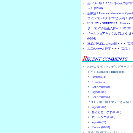
超ハワイ版！！ワンちゃんのおや
～！ (02/28)
超限定！Haleiwa International Ope
フィンコンテストTEEが入荷！ (02/
HURLEYｘSURFNSEA Haleiwa
ボ ロンTの新色入荷～！ (02/28)
ノースショアを甘く見てはいけま
(02/06)
遠足が豚足になった日・・・ (02/0
お店のセール終了・・・ (02/01)
NEWコラボ！あのビッグサーフブ
ドと！ SurfnSea x Billabong!!
kayo(03/14)
4173(03/12)
KenKen(03/08)
kayo(03/06)
KenKen(03/05)
ソロモン流 山下マヌーさん編！
kayo(03/07)
あると思います(03/06)
戸田トンコ(03/06)
kayo(02/28)
KenKen(02/28)
遠足が豚足になった日・・・