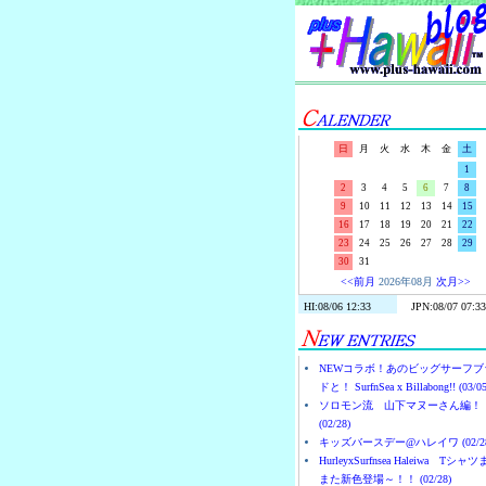
日
月
火
水
木
金
土
1
2
3
4
5
6
7
8
9
10
11
12
13
14
15
16
17
18
19
20
21
22
23
24
25
26
27
28
29
30
31
<<前月
2026年08月
次月>>
NEWコラボ！あのビッグサーフブ
ドと！ SurfnSea x Billabong!! (03/05
ソロモン流 山下マヌーさん編！
(02/28)
キッズバースデー@ハレイワ (02/28
HurleyxSurfnsea Haleiwa Tシャ
また新色登場～！！ (02/28)