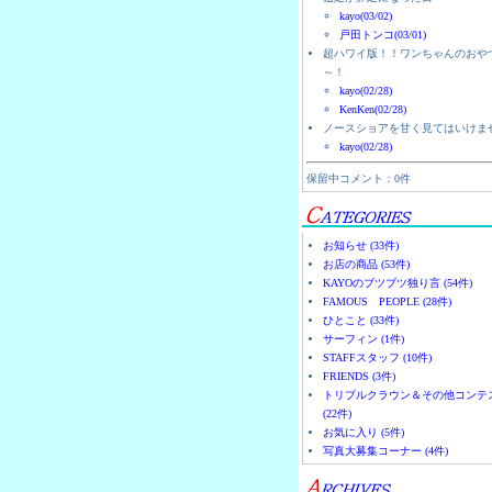
kayo(03/02)
戸田トンコ(03/01)
超ハワイ版！！ワンちゃんのおや
～！
kayo(02/28)
KenKen(02/28)
ノースショアを甘く見てはいけま
kayo(02/28)
保留中コメント：0件
お知らせ (33件)
お店の商品 (53件)
KAYOのブツブツ独り言 (54件)
FAMOUS PEOPLE (28件)
ひとこと (33件)
サーフィン (1件)
STAFFスタッフ (10件)
FRIENDS (3件)
トリプルクラウン＆その他コンテ
(22件)
お気に入り (5件)
写真大募集コーナー (4件)