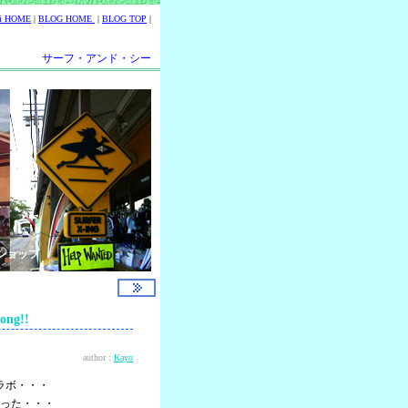
ii HOME
|
BLOG HOME
|
BLOG TOP
|
サーフ・アンド・シー
ショップ
ng!!
author :
Kayo
ラボ・・・
った・・・