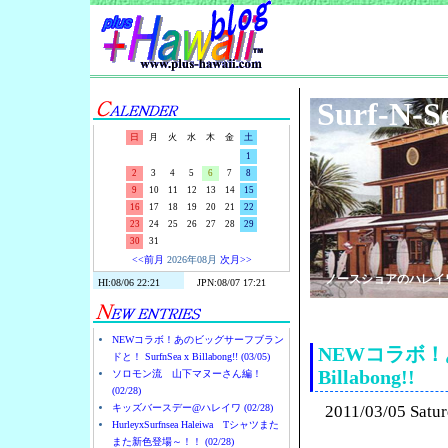
Surf-N-S
日
月
火
水
木
金
土
1
2
3
4
5
6
7
8
9
10
11
12
13
14
15
16
17
18
19
20
21
22
23
24
25
26
27
28
29
30
31
<<前月
2026年08月
次月>>
ノースショアのハレイ
NEWコラボ！あのビッグサーフブラン
NEWコラボ！あ
ドと！ SurfnSea x Billabong!! (03/05)
Billabong!!
ソロモン流 山下マヌーさん編！
(02/28)
キッズバースデー@ハレイワ (02/28)
2011/03/05 Satu
HurleyxSurfnsea Haleiwa Tシャツまた
また新色登場～！！ (02/28)