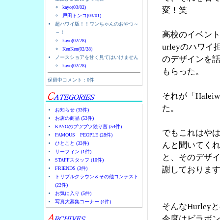
kayo(03/02)
変！笑
戸田トンコ(03/01)
超ハワイ版！！ワンちゃんのおやつ～
～！
高校のイベント
kayo(02/28)
urleyのハ
KenKen(02/28)
ノースショアを甘く見てはいけません
のデザインを
kayo(02/28)
もらった。
保留中コメント：0件
それが「Halei
た。
お知らせ (33件)
お店の商品 (53件)
KAYOのブツブツ独り言 (54件)
でもこれはやは
FAMOUS PEOPLE (28件)
ひとこと (33件)
んと聞いてく
サーフィン (1件)
と、そのデザ
STAFFスタッフ (10件)
謝しておりま
FRIENDS (3件)
トリプルクラウン＆その他コンテスト
(22件)
お気に入り (5件)
写真大募集コーナー (4件)
そんなHurl
今度はビラボ