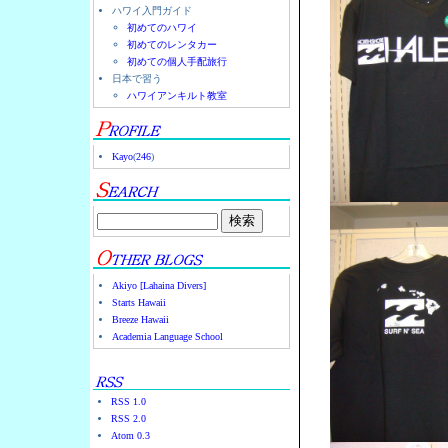
ハワイ入門ガイド
初めてのハワイ
初めてのレンタカー
初めての個人手配旅行
日本で習う
ハワイアンキルト教室
Kayo
(
246
)
Akiyo [Lahaina Divers]
Starts Hawaii
Breeze Hawaii
Academia Language School
RSS 1.0
RSS 2.0
Atom 0.3