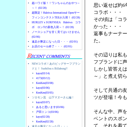
超ハワイ版！！ワンちゃんのおやつ～
思い返せば約6
～！ (02/28)
コラボ・・・
超限定！Haleiwa International Openサー
フィンコンテストTEEが入荷！ (02/28)
その頃は「コ
HURLEYｘSURFNSEA Haleiwa コラ
かった・・・
ボ ロンTの新色入荷～！ (02/28)
ノースショアを甘く見てはいけません
返事もナーナ
(02/06)
た。
遠足が豚足になった日・・・ (02/01)
お店のセール終了・・・ (02/01)
その辺りは私
フブランドに
NEWコラボ！あのビッグサーフブラン
しかし皆答え
ドと！ SurfnSea x Billabong!!
kayo(03/14)
～」と煮え切
4173(03/12)
KenKen(03/08)
kayo(03/06)
そして共通の友人
KenKen(03/05)
ツが登場！今
ソロモン流 山下マヌーさん編！
kayo(03/07)
あると思います(03/06)
そんな中、声を
戸田トンコ(03/06)
kayo(02/28)
ベントのスポン
KenKen(02/28)
て、それを着
遠足が豚足になった日・・・