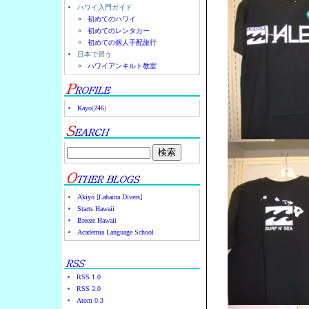
ハワイ入門ガイド
初めてのハワイ
初めてのレンタカー
初めての個人手配旅行
日本で習う
ハワイアンキルト教室
Kayo
(
246
)
Akiyo [Lahaina Divers]
Starts Hawaii
Breeze Hawaii
Academia Language School
RSS 1.0
RSS 2.0
Atom 0.3