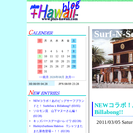
Surf-N-S
日
月
火
水
木
金
土
1
2
3
4
5
6
7
8
9
10
11
12
13
14
15
16
17
18
19
20
21
22
23
24
25
26
27
28
29
30
31
<<前月
2026年08月
次月>>
ノースショアのハレイ
NEWコラボ！あのビッグサーフブラン
NEWコラボ！あ
ドと！ SurfnSea x Billabong!! (03/05)
Billabong!!
ソロモン流 山下マヌーさん編！
(02/28)
キッズバースデー@ハレイワ (02/28)
2011/03/05 Satu
HurleyxSurfnsea Haleiwa Tシャツまた
また新色登場～！！ (02/28)