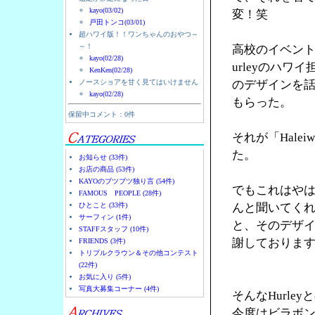
kayo(03/02)
変！笑
戸田トンコ(03/01)
超ハワイ版！！ワンちゃんのおやつ～
～！
高校のイベント
kayo(02/28)
urleyのハ
KenKen(02/28)
ノースショアを甘く見てはいけません
のデザインを
kayo(02/28)
もらった。
保留中コメント：0件
それが「Halei
た。
お知らせ (33件)
お店の商品 (53件)
KAYOのブツブツ独り言 (54件)
でもこれはやは
FAMOUS PEOPLE (28件)
ひとこと (33件)
んと聞いてく
サーフィン (1件)
と、そのデザ
STAFFスタッフ (10件)
謝しておりま
FRIENDS (3件)
トリプルクラウン＆その他コンテスト
(22件)
お気に入り (5件)
写真大募集コーナー (4件)
そんなHurl
今度はビラボ