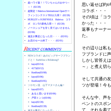
超ハワイ版！！ワンちゃんのおやつ～
思い返せば約6
～！ (02/28)
コラボ・・・
超限定！Haleiwa International Openサー
フィンコンテストTEEが入荷！ (02/28)
その頃は「コ
HURLEYｘSURFNSEA Haleiwa コラ
かった・・・
ボ ロンTの新色入荷～！ (02/28)
ノースショアを甘く見てはいけません
返事もナーナ
(02/06)
た。
遠足が豚足になった日・・・ (02/01)
お店のセール終了・・・ (02/01)
その辺りは私
フブランドに
NEWコラボ！あのビッグサーフブラン
しかし皆答え
ドと！ SurfnSea x Billabong!!
kayo(03/14)
～」と煮え切
4173(03/12)
KenKen(03/08)
kayo(03/06)
そして共通の友人
KenKen(03/05)
ツが登場！今
ソロモン流 山下マヌーさん編！
kayo(03/07)
あると思います(03/06)
そんな中、声を
戸田トンコ(03/06)
kayo(02/28)
ベントのスポン
KenKen(02/28)
て、それを着
遠足が豚足になった日・・・