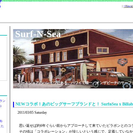
|
+Hawa
Surf-N-Sea
ノースショアのハレイワにある、ハワイで唯一、オンザビーチのサーフ
ラン
NEWコラボ！あのビッグサーフブランドと！ SurfnSea x Billabo
)
2011/03/05 Saturday
)
思い返せば約6年ぐらい前からアプローチして来ていたビラボンとのコ
ツまた
その頃は「コラボレーション」が珍しいという感じで、定着していなか