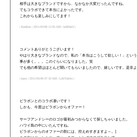
相手は大きなブランドですから、なかなか大変だったんですね。
でもコラボできて本当によかったです。
これからも楽しみにしてます！
| KenKen | 2011/03/08 12:05 AM | hsB0al1I |
コメントありがとうございます！
やはり大きなブランドなので、私の「本当はこうして欲しい！」という
事が多く。。。このぐらいになりました。笑
でも他の希望はほとんど聞いてもらいましたので、嬉しいです。是非よ
| kayo | 2011/03/06 07:10 AM | LtKVdnSo |
ビラボンとのコラボ凄いです！
しかも、今度はビラボンからオファー！
サーフアンドシーのロゴが最初みつからなくて探しちゃいました。
ハワイ島の中にいたんですね。
ビラボンからのオファーの割には、控えめすぎますよ～。]