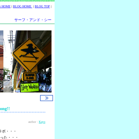
ii HOME
|
BLOG HOME
|
BLOG TOP
|
サーフ・アンド・シー
ショップ
ng!!
author :
Kayo
ラボ・・・
った・・・