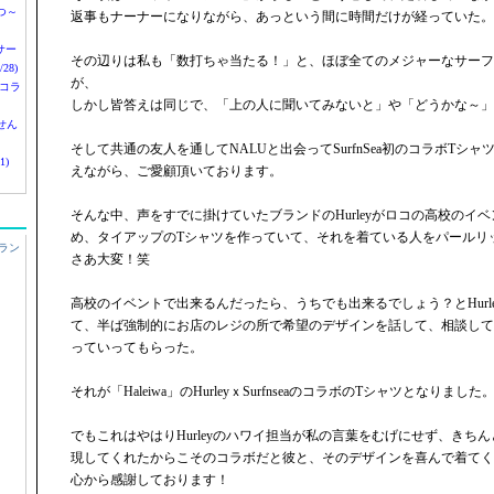
つ～
返事もナーナーになりながら、あっという間に時間だけが経っていた。
nサー
その辺りは私も「数打ちゃ当たる！」と、ほぼ全てのメジャーなサーフ
28)
が、
 コラ
しかし皆答えは同じで、「上の人に聞いてみないと」や「どうかな～」
せん
そして共通の友人を通してNALUと出会ってSurfnSea初のコラボTシ
1)
えながら、ご愛顧頂いております。
そんな中、声をすでに掛けていたブランドのHurleyがロコの高校のイ
め、タイアップのTシャツを作っていて、それを着ている人をパールリ
ラン
さあ大変！笑
高校のイベントで出来るんだったら、うちでも出来るでしょう？とHurl
て、半ば強制的にお店のレジの所で希望のデザインを話して、相談して
っていってもらった。
それが「Haleiwa」のHurleyｘSurfnseaのコラボのTシャツとなりました
でもこれはやはりHurleyのハワイ担当が私の言葉をむげにせず、きち
現してくれたからこそのコラボだと彼と、そのデザインを喜んで着てく
心から感謝しております！