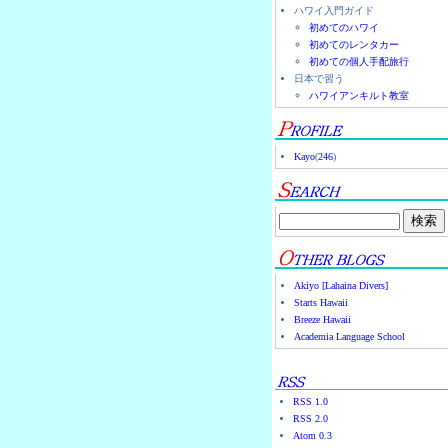
ハワイ入門ガイド
初めてのハワイ
初めてのレンタカー
初めての個人手配旅行
日本で習う
ハワイアンキルト教室
Kayo
(
246
)
Akiyo [Lahaina Divers]
Starts Hawaii
Breeze Hawaii
Academia Language School
RSS 1.0
RSS 2.0
Atom 0.3