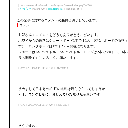
| https://www.plus-hawaii.com/blog/surf-n-sea/index.php?e=248 |
|
お知らせ
| 08:02 AM |
comments (5)
| trackback (x) |
この記事に対するコメントの受付は終了しています。
コメント
4173さん＞コメントをどうもありがとうございます。
ハワイからの送料はショートボード1本で＄195＋関税（ボードの価格
す）、ロングボードは1本＄250＋関税になります。
ショートは2本で250ドル、3本で360ドル、ロングは2本で380ドル、3
ラス関税です）よろしくお願いします。
| kayo | 2011/03/14 11:31 AM | LtKVdnSo |
初めまして日本えのﾎﾞ-ﾄﾞの送料は幾らぐらいでしょうか
ｼｮ-ﾄ。ロングともに、おしえていただけたら幸いです
| 4173 | 2011/03/12 05:14 AM | tFnS/Uk6 |
そうですね。