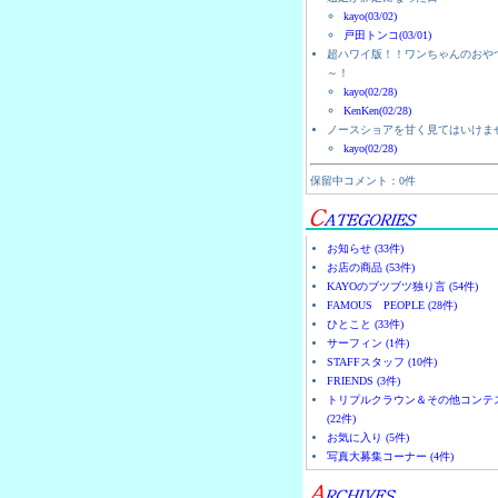
kayo(03/02)
戸田トンコ(03/01)
超ハワイ版！！ワンちゃんのおや
～！
kayo(02/28)
KenKen(02/28)
ノースショアを甘く見てはいけま
kayo(02/28)
保留中コメント：0件
お知らせ (33件)
お店の商品 (53件)
KAYOのブツブツ独り言 (54件)
FAMOUS PEOPLE (28件)
ひとこと (33件)
サーフィン (1件)
STAFFスタッフ (10件)
FRIENDS (3件)
トリプルクラウン＆その他コンテ
(22件)
お気に入り (5件)
写真大募集コーナー (4件)