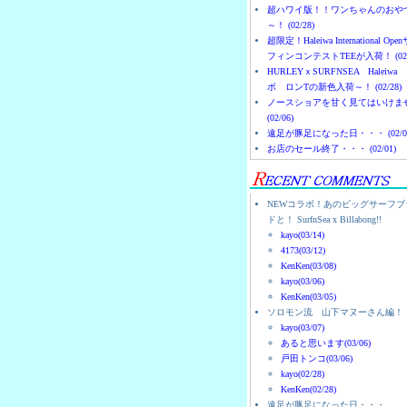
超ハワイ版！！ワンちゃんのおや
～！ (02/28)
超限定！Haleiwa International Ope
フィンコンテストTEEが入荷！ (02/
HURLEYｘSURFNSEA Haleiwa
ボ ロンTの新色入荷～！ (02/28)
ノースショアを甘く見てはいけま
(02/06)
遠足が豚足になった日・・・ (02/0
お店のセール終了・・・ (02/01)
NEWコラボ！あのビッグサーフブ
ドと！ SurfnSea x Billabong!!
kayo(03/14)
4173(03/12)
KenKen(03/08)
kayo(03/06)
KenKen(03/05)
ソロモン流 山下マヌーさん編！
kayo(03/07)
あると思います(03/06)
戸田トンコ(03/06)
kayo(02/28)
KenKen(02/28)
遠足が豚足になった日・・・