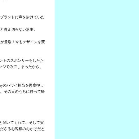
ブランドに声を掛けていた
と煮え切らない返事。
ャツが登場！今もデザインを変
ベントのスポンサーをしたた
ッジでみてしまったから、
eyのハワイ担当を再度押し
、その日のうちに持って帰
。
んと聞いてくれて、そして実
ださるお客様のおかげだと