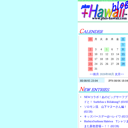
日
月
火
水
木
金
土
1
2
3
4
5
6
7
8
9
10
11
12
13
14
15
16
17
18
19
20
21
22
23
24
25
26
27
28
29
30
31
<<前月
2026年08月
次月>>
NEWコラボ！あのビッグサーフブ
ドと！ SurfnSea x Billabong!! (03/05
ソロモン流 山下マヌーさん編！
(02/28)
キッズバースデー@ハレイワ (02/28
HurleyxSurfnsea Haleiwa Tシャ
また新色登場～！！ (02/28)