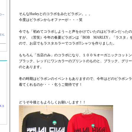
そんなHurleyとのコラボをみたビラボン。。。
つ～
今度はビラボンからオファーが・・・笑
今でも「初めてコラボしよう～と声をかけていたのはビラボンだったの
せん
すが、（苦笑）今年の春夏ビラボンは「BOB MARLEY」「ラスタ
ので、お店でもラスタカラーでコラボTシャツを作りました。
もちろん「当店のみ」のコラボになり、１００％オーガニックコットン
ブラック、レッドにワンカラーのプリントのものと、ブラック、グリー
のとあります。
冬の時期はビラボンのイベントもありますので、今年はどのビラボンラ
着てくれるのか・・・乞うご期待です！
どうぞ今後ともよろしくお願いします！！
スト