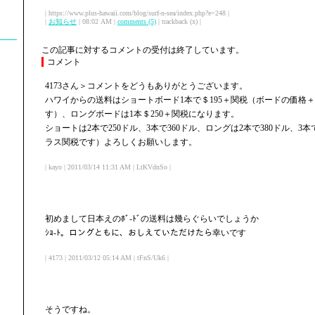
| https://www.plus-hawaii.com/blog/surf-n-sea/index.php?e=248 |
|
お知らせ
| 08:02 AM |
comments (5)
| trackback (x) |
この記事に対するコメントの受付は終了しています。
コメント
4173さん＞コメントをどうもありがとうございます。
ハワイからの送料はショートボード1本で＄195＋関税（ボードの価格
す）、ロングボードは1本＄250＋関税になります。
ショートは2本で250ドル、3本で360ドル、ロングは2本で380ドル、3
ラス関税です）よろしくお願いします。
| kayo | 2011/03/14 11:31 AM | LtKVdnSo |
初めまして日本えのﾎﾞ-ﾄﾞの送料は幾らぐらいでしょうか
ｼｮ-ﾄ。ロングともに、おしえていただけたら幸いです
| 4173 | 2011/03/12 05:14 AM | tFnS/Uk6 |
そうですね。