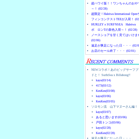
超ハワイ版！！ワンちゃんのおや
～！ (02/28)
超限定！Haleiwa International Ope
フィンコンテストTEEが入荷！ (02/
HURLEYｘSURFNSEA Haleiwa
ボ ロンTの新色入荷～！ (02/28)
ノースショアを甘く見てはいけま
(02/06)
遠足が豚足になった日・・・ (02/0
お店のセール終了・・・ (02/01)
NEWコラボ！あのビッグサーフブ
ドと！ SurfnSea x Billabong!!
kayo(03/14)
4173(03/12)
KenKen(03/08)
kayo(03/06)
KenKen(03/05)
ソロモン流 山下マヌーさん編！
kayo(03/07)
あると思います(03/06)
戸田トンコ(03/06)
kayo(02/28)
KenKen(02/28)
遠足が豚足になった日・・・