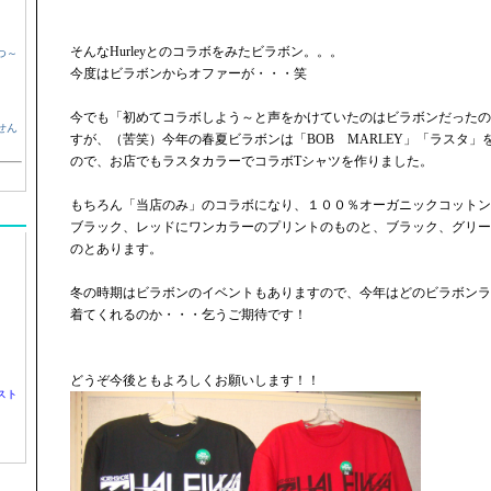
そんなHurleyとのコラボをみたビラボン。。。
つ～
今度はビラボンからオファーが・・・笑
今でも「初めてコラボしよう～と声をかけていたのはビラボンだったの
せん
すが、（苦笑）今年の春夏ビラボンは「BOB MARLEY」「ラスタ
ので、お店でもラスタカラーでコラボTシャツを作りました。
もちろん「当店のみ」のコラボになり、１００％オーガニックコットン
ブラック、レッドにワンカラーのプリントのものと、ブラック、グリー
のとあります。
冬の時期はビラボンのイベントもありますので、今年はどのビラボンラ
着てくれるのか・・・乞うご期待です！
どうぞ今後ともよろしくお願いします！！
スト