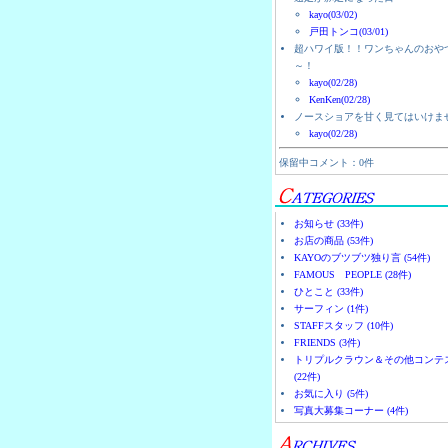
kayo(03/02)
戸田トンコ(03/01)
超ハワイ版！！ワンちゃんのおや
～！
kayo(02/28)
KenKen(02/28)
ノースショアを甘く見てはいけま
kayo(02/28)
保留中コメント：0件
お知らせ (33件)
お店の商品 (53件)
KAYOのブツブツ独り言 (54件)
FAMOUS PEOPLE (28件)
ひとこと (33件)
サーフィン (1件)
STAFFスタッフ (10件)
FRIENDS (3件)
トリプルクラウン＆その他コンテ
(22件)
お気に入り (5件)
写真大募集コーナー (4件)