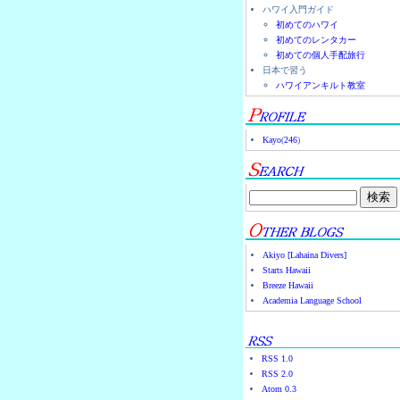
ハワイ入門ガイド
初めてのハワイ
初めてのレンタカー
初めての個人手配旅行
日本で習う
ハワイアンキルト教室
Kayo
(
246
)
Akiyo [Lahaina Divers]
Starts Hawaii
Breeze Hawaii
Academia Language School
RSS 1.0
RSS 2.0
Atom 0.3