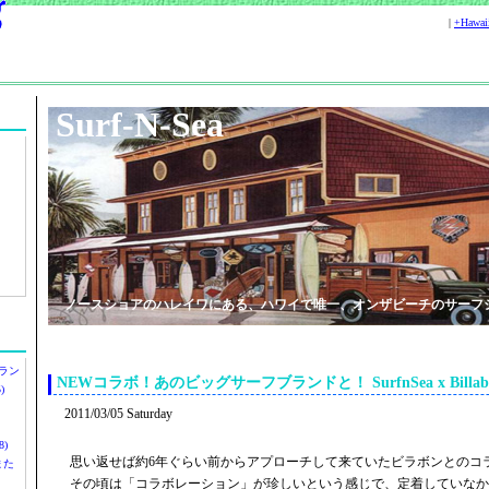
|
+Hawa
Surf-N-Sea
ノースショアのハレイワにある、ハワイで唯一、オンザビーチのサーフ
ラン
NEWコラボ！あのビッグサーフブランドと！ SurfnSea x Billabo
)
2011/03/05 Saturday
)
思い返せば約6年ぐらい前からアプローチして来ていたビラボンとのコ
ツまた
その頃は「コラボレーション」が珍しいという感じで、定着していなか