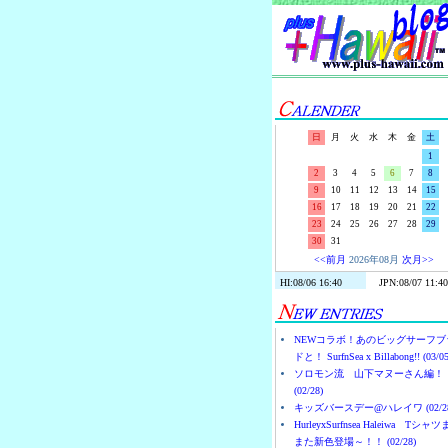
日
月
火
水
木
金
土
1
2
3
4
5
6
7
8
9
10
11
12
13
14
15
16
17
18
19
20
21
22
23
24
25
26
27
28
29
30
31
<<前月
2026年08月
次月>>
NEWコラボ！あのビッグサーフブ
ドと！ SurfnSea x Billabong!! (03/05
ソロモン流 山下マヌーさん編！
(02/28)
キッズバースデー@ハレイワ (02/28
HurleyxSurfnsea Haleiwa Tシャ
また新色登場～！！ (02/28)