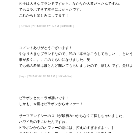
相手は大きなブランドですから、なかなか大変だったんですね。
でもコラボできて本当によかったです。
これからも楽しみにしてます！
| KenKen | 2011/03/08 12:05 AM | hsB0al1I |
コメントありがとうございます！
やはり大きなブランドなので、私の「本当はこうして欲しい！」という
事が多く。。。このぐらいになりました。笑
でも他の希望はほとんど聞いてもらいましたので、嬉しいです。是非よ
| kayo | 2011/03/06 07:10 AM | LtKVdnSo |
ビラボンとのコラボ凄いです！
しかも、今度はビラボンからオファー！
サーフアンドシーのロゴが最初みつからなくて探しちゃいました。
ハワイ島の中にいたんですね。
ビラボンからのオファーの割には、控えめすぎますよ～。]