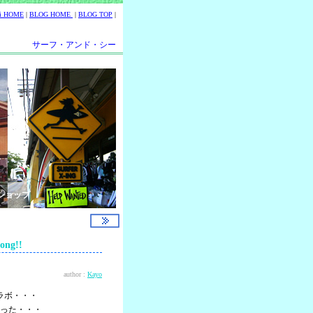
ii HOME
|
BLOG HOME
|
BLOG TOP
|
サーフ・アンド・シー
ショップ
ng!!
author :
Kayo
ラボ・・・
った・・・