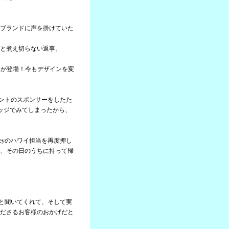
ブランドに声を掛けていた
と煮え切らない返事。
ャツが登場！今もデザインを変
ベントのスポンサーをしたた
ッジでみてしまったから、
eyのハワイ担当を再度押し
、その日のうちに持って帰
。
んと聞いてくれて、そして実
ださるお客様のおかげだと