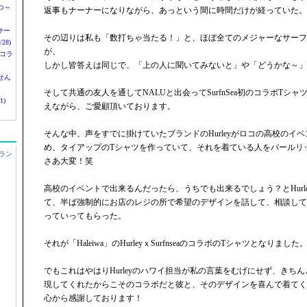
つ～
返事もナーナーになりながら、あっという間に時間だけが経っていた。
nサー
その辺りは私も「数打ちゃ当たる！」と、ほぼ全てのメジャーなサーフ
28)
が、
 コラ
しかし皆答えは同じで、「上の人に聞いてみないと」や「どうかな～」
せん
そして共通の友人を通してNALUと出会ってSurfnSea初のコラボTシ
1)
えながら、ご愛顧頂いております。
そんな中、声をすでに掛けていたブランドのHurleyがロコの高校のイ
め、タイアップのTシャツを作っていて、それを着ている人をパールリ
ラン
さあ大変！笑
高校のイベントで出来るんだったら、うちでも出来るでしょう？とHurl
て、半ば強制的にお店のレジの所で希望のデザインを話して、相談して
っていってもらった。
それが「Haleiwa」のHurleyｘSurfnseaのコラボのTシャツとなりました
でもこれはやはりHurleyのハワイ担当が私の言葉をむげにせず、きち
現してくれたからこそのコラボだと彼と、そのデザインを喜んで着てく
心から感謝しております！