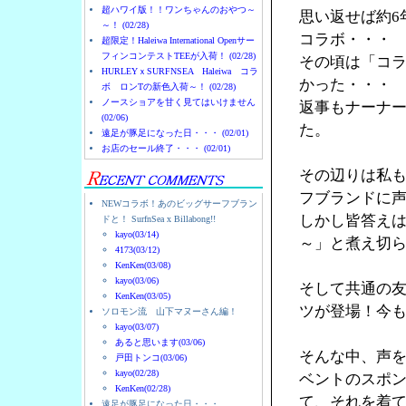
超ハワイ版！！ワンちゃんのおやつ～
思い返せば約6
～！ (02/28)
コラボ・・・
超限定！Haleiwa International Openサー
フィンコンテストTEEが入荷！ (02/28)
その頃は「コ
HURLEYｘSURFNSEA Haleiwa コラ
かった・・・
ボ ロンTの新色入荷～！ (02/28)
ノースショアを甘く見てはいけません
返事もナーナ
(02/06)
た。
遠足が豚足になった日・・・ (02/01)
お店のセール終了・・・ (02/01)
その辺りは私
フブランドに
NEWコラボ！あのビッグサーフブラン
しかし皆答え
ドと！ SurfnSea x Billabong!!
kayo(03/14)
～」と煮え切
4173(03/12)
KenKen(03/08)
kayo(03/06)
そして共通の友人
KenKen(03/05)
ツが登場！今
ソロモン流 山下マヌーさん編！
kayo(03/07)
あると思います(03/06)
そんな中、声を
戸田トンコ(03/06)
kayo(02/28)
ベントのスポン
KenKen(02/28)
て、それを着
遠足が豚足になった日・・・