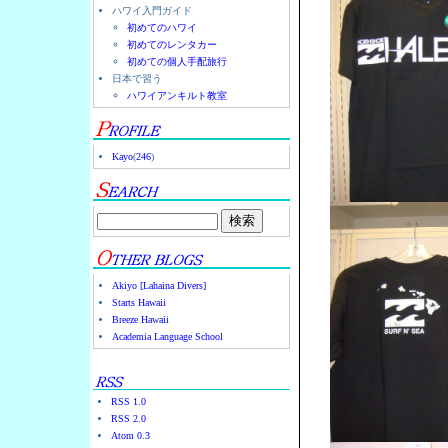
ハワイ入門ガイド
初めてのハワイ
初めてのレンタカー
初めての個人手配旅行
日本で習う
ハワイアンキルト教室
Kayo
(
246
)
Akiyo [Lahaina Divers]
Starts Hawaii
Breeze Hawaii
Academia Language School
RSS 1.0
RSS 2.0
Atom 0.3