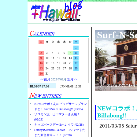
Surf-N-S
日
月
火
水
木
金
土
1
2
3
4
5
6
7
8
9
10
11
12
13
14
15
16
17
18
19
20
21
22
23
24
25
26
27
28
29
30
31
<<前月
2026年08月
次月>>
ノースショアのハレイ
NEWコラボ！あのビッグサーフブラン
NEWコラボ！あ
ドと！ SurfnSea x Billabong!! (03/05)
Billabong!!
ソロモン流 山下マヌーさん編！
(02/28)
キッズバースデー@ハレイワ (02/28)
2011/03/05 Satu
HurleyxSurfnsea Haleiwa Tシャツまた
また新色登場～！！ (02/28)