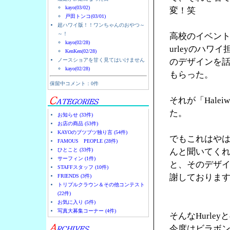
kayo(03/02)
変！笑
戸田トンコ(03/01)
超ハワイ版！！ワンちゃんのおやつ～
～！
高校のイベント
kayo(02/28)
urleyのハ
KenKen(02/28)
ノースショアを甘く見てはいけません
のデザインを
kayo(02/28)
もらった。
保留中コメント：0件
それが「Halei
た。
お知らせ (33件)
お店の商品 (53件)
KAYOのブツブツ独り言 (54件)
でもこれはやは
FAMOUS PEOPLE (28件)
ひとこと (33件)
んと聞いてく
サーフィン (1件)
と、そのデザ
STAFFスタッフ (10件)
謝しておりま
FRIENDS (3件)
トリプルクラウン＆その他コンテスト
(22件)
お気に入り (5件)
写真大募集コーナー (4件)
そんなHurl
今度はビラボ