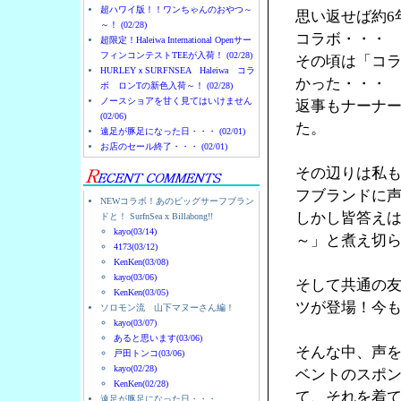
超ハワイ版！！ワンちゃんのおやつ～
思い返せば約6
～！ (02/28)
コラボ・・・
超限定！Haleiwa International Openサー
フィンコンテストTEEが入荷！ (02/28)
その頃は「コ
HURLEYｘSURFNSEA Haleiwa コラ
かった・・・
ボ ロンTの新色入荷～！ (02/28)
ノースショアを甘く見てはいけません
返事もナーナ
(02/06)
た。
遠足が豚足になった日・・・ (02/01)
お店のセール終了・・・ (02/01)
その辺りは私
フブランドに
NEWコラボ！あのビッグサーフブラン
しかし皆答え
ドと！ SurfnSea x Billabong!!
kayo(03/14)
～」と煮え切
4173(03/12)
KenKen(03/08)
kayo(03/06)
そして共通の友人
KenKen(03/05)
ツが登場！今
ソロモン流 山下マヌーさん編！
kayo(03/07)
あると思います(03/06)
そんな中、声を
戸田トンコ(03/06)
kayo(02/28)
ベントのスポン
KenKen(02/28)
て、それを着
遠足が豚足になった日・・・