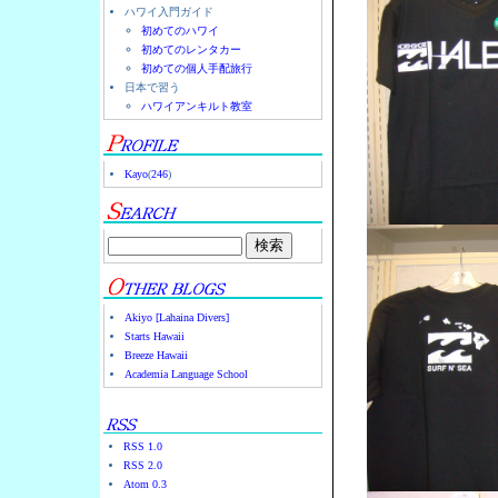
ハワイ入門ガイド
初めてのハワイ
初めてのレンタカー
初めての個人手配旅行
日本で習う
ハワイアンキルト教室
Kayo
(
246
)
Akiyo [Lahaina Divers]
Starts Hawaii
Breeze Hawaii
Academia Language School
RSS 1.0
RSS 2.0
Atom 0.3