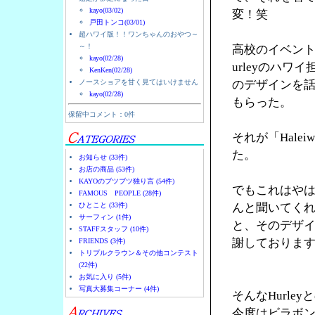
kayo(03/02)
変！笑
戸田トンコ(03/01)
超ハワイ版！！ワンちゃんのおやつ～
～！
高校のイベント
kayo(02/28)
urleyのハ
KenKen(02/28)
ノースショアを甘く見てはいけません
のデザインを
kayo(02/28)
もらった。
保留中コメント：0件
それが「Halei
た。
お知らせ (33件)
お店の商品 (53件)
KAYOのブツブツ独り言 (54件)
でもこれはやは
FAMOUS PEOPLE (28件)
ひとこと (33件)
んと聞いてく
サーフィン (1件)
と、そのデザ
STAFFスタッフ (10件)
謝しておりま
FRIENDS (3件)
トリプルクラウン＆その他コンテスト
(22件)
お気に入り (5件)
写真大募集コーナー (4件)
そんなHurl
今度はビラボ