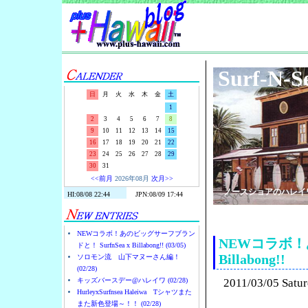
Surf-N-S
日
月
火
水
木
金
土
1
2
3
4
5
6
7
8
9
10
11
12
13
14
15
16
17
18
19
20
21
22
23
24
25
26
27
28
29
30
31
<<前月
2026年08月
次月>>
ノースショアのハレイ
NEWコラボ！あのビッグサーフブラン
NEWコラボ！あ
ドと！ SurfnSea x Billabong!! (03/05)
Billabong!!
ソロモン流 山下マヌーさん編！
(02/28)
キッズバースデー@ハレイワ (02/28)
2011/03/05 Satu
HurleyxSurfnsea Haleiwa Tシャツまた
また新色登場～！！ (02/28)