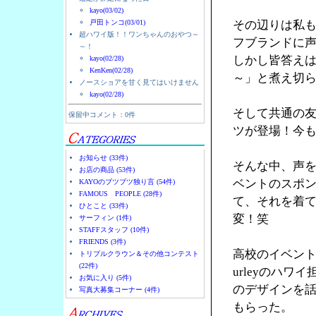
kayo(03/02)
戸田トンコ(03/01)
その辺りは私
超ハワイ版！！ワンちゃんのおやつ～
フブランドに
～！
しかし皆答え
kayo(02/28)
KenKen(02/28)
～」と煮え切
ノースショアを甘く見てはいけません
kayo(02/28)
そして共通の友人
保留中コメント：0件
ツが登場！今
お知らせ (33件)
そんな中、声を
お店の商品 (53件)
ベントのスポン
KAYOのブツブツ独り言 (54件)
FAMOUS PEOPLE (28件)
て、それを着
ひとこと (33件)
変！笑
サーフィン (1件)
STAFFスタッフ (10件)
FRIENDS (3件)
高校のイベント
トリプルクラウン＆その他コンテスト
(22件)
urleyのハ
お気に入り (5件)
のデザインを
写真大募集コーナー (4件)
もらった。