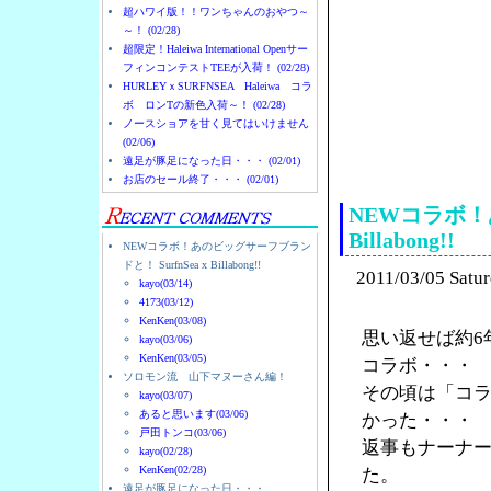
超ハワイ版！！ワンちゃんのおやつ～
～！ (02/28)
超限定！Haleiwa International Openサー
フィンコンテストTEEが入荷！ (02/28)
HURLEYｘSURFNSEA Haleiwa コラ
ボ ロンTの新色入荷～！ (02/28)
ノースショアを甘く見てはいけません
(02/06)
ノースショアのハレイ
遠足が豚足になった日・・・ (02/01)
お店のセール終了・・・ (02/01)
NEWコラボ！あ
Billabong!!
NEWコラボ！あのビッグサーフブラン
ドと！ SurfnSea x Billabong!!
2011/03/05 Satu
kayo(03/14)
4173(03/12)
KenKen(03/08)
思い返せば約6
kayo(03/06)
KenKen(03/05)
コラボ・・・
ソロモン流 山下マヌーさん編！
その頃は「コ
kayo(03/07)
あると思います(03/06)
かった・・・
戸田トンコ(03/06)
返事もナーナ
kayo(02/28)
KenKen(02/28)
た。
遠足が豚足になった日・・・