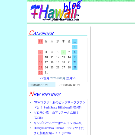
Surf-N-S
日
月
火
水
木
金
土
1
2
3
4
5
6
7
8
9
10
11
12
13
14
15
16
17
18
19
20
21
22
23
24
25
26
27
28
29
30
31
<<前月
2026年08月
次月>>
NEWコラボ！あのビッグサーフブラン
ドと！ SurfnSea x Billabong!! (03/05)
ソロモン流 山下マヌーさん編！
(02/28)
キッズバースデー@ハレイワ (02/28)
HurleyxSurfnsea Haleiwa Tシャツまた
また新色登場～！！ (02/28)