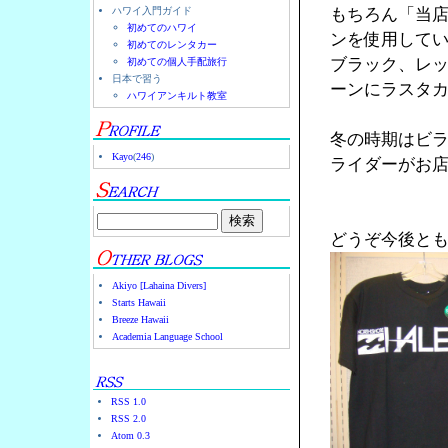
ハワイ入門ガイド
もちろん「当
初めてのハワイ
ンを使用して
初めてのレンタカー
ブラック、レ
初めての個人手配旅行
日本で習う
ーンにラスタ
ハワイアンキルト教室
冬の時期はビ
Kayo
(
246
)
ライダーがお店
どうぞ今後と
Akiyo [Lahaina Divers]
Starts Hawaii
Breeze Hawaii
Academia Language School
RSS 1.0
RSS 2.0
Atom 0.3