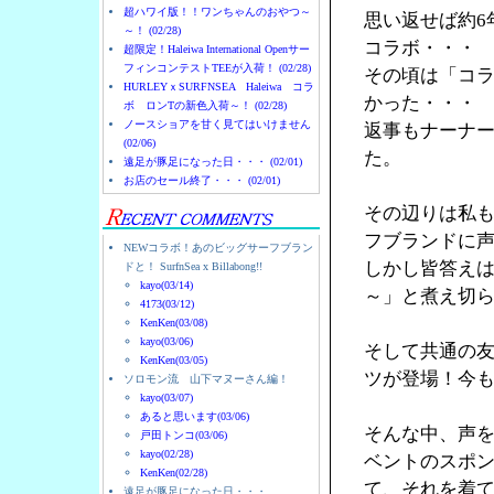
超ハワイ版！！ワンちゃんのおやつ～
思い返せば約6
～！ (02/28)
コラボ・・・
超限定！Haleiwa International Openサー
フィンコンテストTEEが入荷！ (02/28)
その頃は「コ
HURLEYｘSURFNSEA Haleiwa コラ
かった・・・
ボ ロンTの新色入荷～！ (02/28)
ノースショアを甘く見てはいけません
返事もナーナ
(02/06)
た。
遠足が豚足になった日・・・ (02/01)
お店のセール終了・・・ (02/01)
その辺りは私
フブランドに
NEWコラボ！あのビッグサーフブラン
しかし皆答え
ドと！ SurfnSea x Billabong!!
kayo(03/14)
～」と煮え切
4173(03/12)
KenKen(03/08)
kayo(03/06)
そして共通の友人
KenKen(03/05)
ツが登場！今
ソロモン流 山下マヌーさん編！
kayo(03/07)
あると思います(03/06)
そんな中、声を
戸田トンコ(03/06)
kayo(02/28)
ベントのスポン
KenKen(02/28)
て、それを着
遠足が豚足になった日・・・