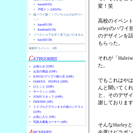
kayo(03/02)
変！笑
戸田トンコ(03/01)
超ハワイ版！！ワンちゃんのおやつ～
～！
高校のイベント
kayo(02/28)
urleyのハ
KenKen(02/28)
ノースショアを甘く見てはいけません
のデザインを
kayo(02/28)
もらった。
保留中コメント：0件
それが「Halei
た。
お知らせ (33件)
お店の商品 (53件)
KAYOのブツブツ独り言 (54件)
でもこれはやは
FAMOUS PEOPLE (28件)
ひとこと (33件)
んと聞いてく
サーフィン (1件)
と、そのデザ
STAFFスタッフ (10件)
謝しておりま
FRIENDS (3件)
トリプルクラウン＆その他コンテスト
(22件)
お気に入り (5件)
写真大募集コーナー (4件)
そんなHurl
今度はビラボ