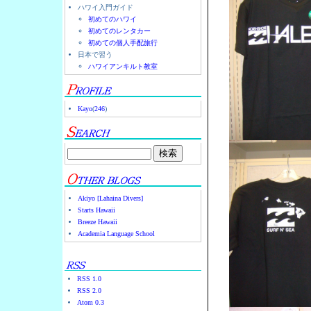
ハワイ入門ガイド
初めてのハワイ
初めてのレンタカー
初めての個人手配旅行
日本で習う
ハワイアンキルト教室
Kayo
(
246
)
Akiyo [Lahaina Divers]
Starts Hawaii
Breeze Hawaii
Academia Language School
RSS 1.0
RSS 2.0
Atom 0.3