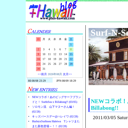
Surf-N-S
日
月
火
水
木
金
土
1
2
3
4
5
6
7
8
9
10
11
12
13
14
15
16
17
18
19
20
21
22
23
24
25
26
27
28
29
30
31
<<前月
2026年08月
次月>>
ノースショアのハレイ
NEWコラボ！あのビッグサーフブラン
NEWコラボ！あ
ドと！ SurfnSea x Billabong!! (03/05)
Billabong!!
ソロモン流 山下マヌーさん編！
(02/28)
キッズバースデー@ハレイワ (02/28)
2011/03/05 Satu
HurleyxSurfnsea Haleiwa Tシャツまた
また新色登場～！！ (02/28)