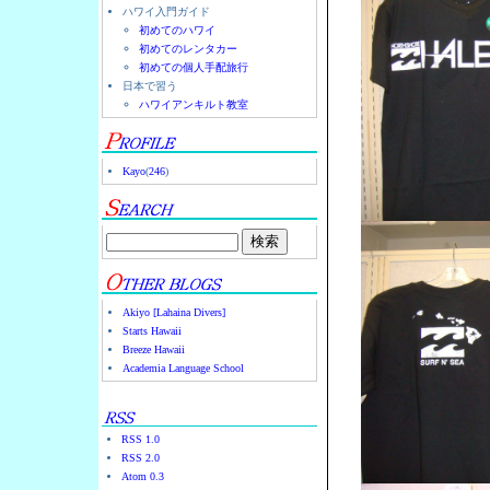
ハワイ入門ガイド
初めてのハワイ
初めてのレンタカー
初めての個人手配旅行
日本で習う
ハワイアンキルト教室
Kayo
(
246
)
Akiyo [Lahaina Divers]
Starts Hawaii
Breeze Hawaii
Academia Language School
RSS 1.0
RSS 2.0
Atom 0.3