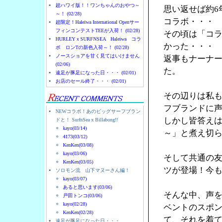
超ハワイ版！！ワンちゃんのおやつ～
思い返せば約6
～！ (02/28)
コラボ・・・
超限定！Haleiwa International Openサー
フィンコンテストTEEが入荷！ (02/28)
その頃は「コ
HURLEYｘSURFNSEA Haleiwa コラ
かった・・・
ボ ロンTの新色入荷～！ (02/28)
ノースショアを甘く見てはいけません
返事もナーナ
(02/06)
た。
遠足が豚足になった日・・・ (02/01)
お店のセール終了・・・ (02/01)
その辺りは私
フブランドに
NEWコラボ！あのビッグサーフブラン
しかし皆答え
ドと！ SurfnSea x Billabong!!
kayo(03/14)
～」と煮え切
4173(03/12)
KenKen(03/08)
kayo(03/06)
そして共通の友人
KenKen(03/05)
ツが登場！今
ソロモン流 山下マヌーさん編！
kayo(03/07)
あると思います(03/06)
そんな中、声を
戸田トンコ(03/06)
kayo(02/28)
ベントのスポン
KenKen(02/28)
て、それを着
遠足が豚足になった日・・・