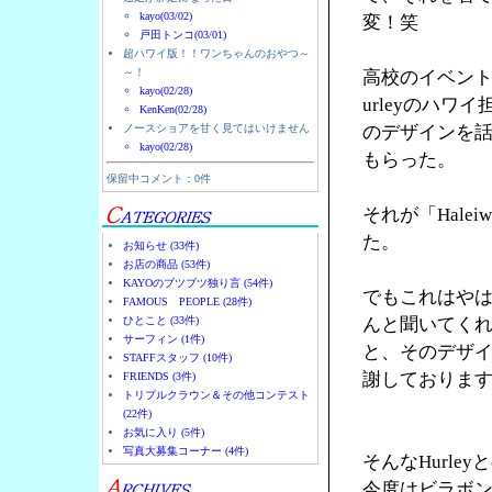
kayo(03/02)
変！笑
戸田トンコ(03/01)
超ハワイ版！！ワンちゃんのおやつ～
～！
高校のイベント
kayo(02/28)
urleyのハ
KenKen(02/28)
ノースショアを甘く見てはいけません
のデザインを
kayo(02/28)
もらった。
保留中コメント：0件
それが「Halei
た。
お知らせ (33件)
お店の商品 (53件)
KAYOのブツブツ独り言 (54件)
でもこれはやは
FAMOUS PEOPLE (28件)
ひとこと (33件)
んと聞いてく
サーフィン (1件)
と、そのデザ
STAFFスタッフ (10件)
謝しておりま
FRIENDS (3件)
トリプルクラウン＆その他コンテスト
(22件)
お気に入り (5件)
写真大募集コーナー (4件)
そんなHurl
今度はビラボ