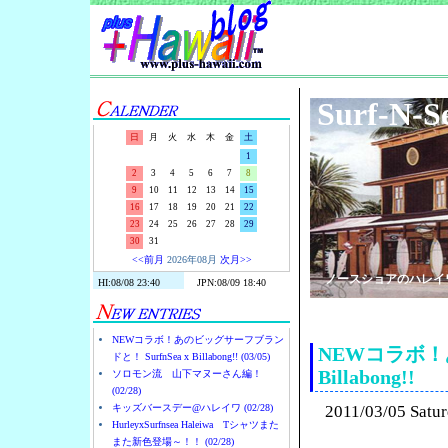
Surf-N-S
日
月
火
水
木
金
土
1
2
3
4
5
6
7
8
9
10
11
12
13
14
15
16
17
18
19
20
21
22
23
24
25
26
27
28
29
30
31
<<前月
2026年08月
次月>>
ノースショアのハレイ
NEWコラボ！あのビッグサーフブラン
NEWコラボ！あ
ドと！ SurfnSea x Billabong!! (03/05)
Billabong!!
ソロモン流 山下マヌーさん編！
(02/28)
キッズバースデー@ハレイワ (02/28)
2011/03/05 Satu
HurleyxSurfnsea Haleiwa Tシャツまた
また新色登場～！！ (02/28)