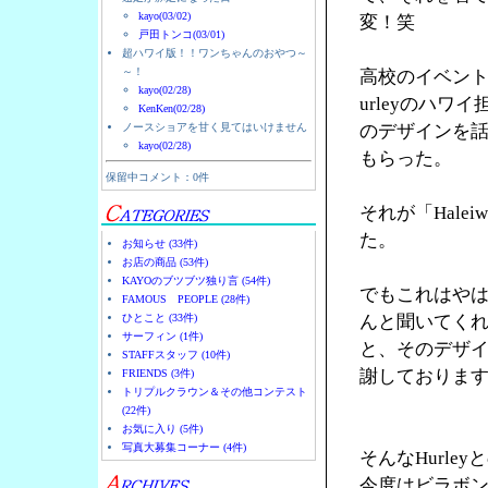
kayo(03/02)
変！笑
戸田トンコ(03/01)
超ハワイ版！！ワンちゃんのおやつ～
～！
高校のイベント
kayo(02/28)
urleyのハ
KenKen(02/28)
ノースショアを甘く見てはいけません
のデザインを
kayo(02/28)
もらった。
保留中コメント：0件
それが「Halei
た。
お知らせ (33件)
お店の商品 (53件)
KAYOのブツブツ独り言 (54件)
でもこれはやは
FAMOUS PEOPLE (28件)
ひとこと (33件)
んと聞いてく
サーフィン (1件)
と、そのデザ
STAFFスタッフ (10件)
謝しておりま
FRIENDS (3件)
トリプルクラウン＆その他コンテスト
(22件)
お気に入り (5件)
写真大募集コーナー (4件)
そんなHurl
今度はビラボ