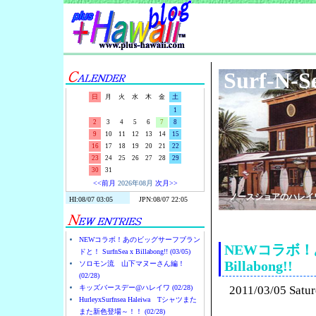
Surf-N-S
日
月
火
水
木
金
土
1
2
3
4
5
6
7
8
9
10
11
12
13
14
15
16
17
18
19
20
21
22
23
24
25
26
27
28
29
30
31
<<前月
2026年08月
次月>>
ノースショアのハレイ
NEWコラボ！あのビッグサーフブラン
NEWコラボ！あ
ドと！ SurfnSea x Billabong!! (03/05)
Billabong!!
ソロモン流 山下マヌーさん編！
(02/28)
キッズバースデー@ハレイワ (02/28)
2011/03/05 Satu
HurleyxSurfnsea Haleiwa Tシャツまた
また新色登場～！！ (02/28)