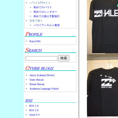
ハワイ入門ガイド
初めてのハワイ
初めてのレンタカー
初めての個人手配旅行
日本で習う
ハワイアンキルト教室
Kayo
(
246
)
Akiyo [Lahaina Divers]
Starts Hawaii
Breeze Hawaii
Academia Language School
RSS 1.0
RSS 2.0
Atom 0.3