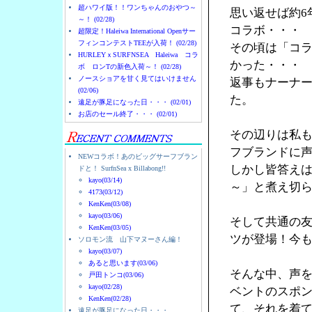
超ハワイ版！！ワンちゃんのおやつ～
思い返せば約6
～！ (02/28)
コラボ・・・
超限定！Haleiwa International Openサー
フィンコンテストTEEが入荷！ (02/28)
その頃は「コ
HURLEYｘSURFNSEA Haleiwa コラ
かった・・・
ボ ロンTの新色入荷～！ (02/28)
ノースショアを甘く見てはいけません
返事もナーナ
(02/06)
た。
遠足が豚足になった日・・・ (02/01)
お店のセール終了・・・ (02/01)
その辺りは私
フブランドに
NEWコラボ！あのビッグサーフブラン
しかし皆答え
ドと！ SurfnSea x Billabong!!
kayo(03/14)
～」と煮え切
4173(03/12)
KenKen(03/08)
kayo(03/06)
そして共通の友人
KenKen(03/05)
ツが登場！今
ソロモン流 山下マヌーさん編！
kayo(03/07)
あると思います(03/06)
そんな中、声を
戸田トンコ(03/06)
kayo(02/28)
ベントのスポン
KenKen(02/28)
て、それを着
遠足が豚足になった日・・・