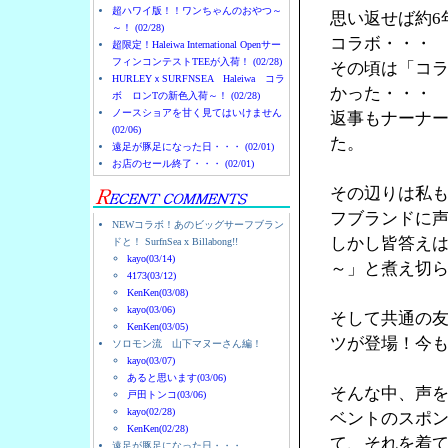
超ハワイ版！！ワンちゃんのおやつ～
思い返せば約6
～！ (02/28)
コラボ・・・
超限定！Haleiwa International Openサー
フィンコンテストTEEが入荷！ (02/28)
その頃は「コ
HURLEYｘSURFNSEA Haleiwa コラ
かった・・・
ボ ロンTの新色入荷～！ (02/28)
ノースショアを甘く見てはいけません
返事もナーナ
(02/06)
た。
遠足が豚足になった日・・・ (02/01)
お店のセール終了・・・ (02/01)
その辺りは私
フブランドに
NEWコラボ！あのビッグサーフブラン
しかし皆答え
ドと！ SurfnSea x Billabong!!
kayo(03/14)
～」と煮え切
4173(03/12)
KenKen(03/08)
kayo(03/06)
そして共通の友人
KenKen(03/05)
ツが登場！今
ソロモン流 山下マヌーさん編！
kayo(03/07)
あると思います(03/06)
そんな中、声を
戸田トンコ(03/06)
kayo(02/28)
ベントのスポン
KenKen(02/28)
て、それを着
遠足が豚足になった日・・・