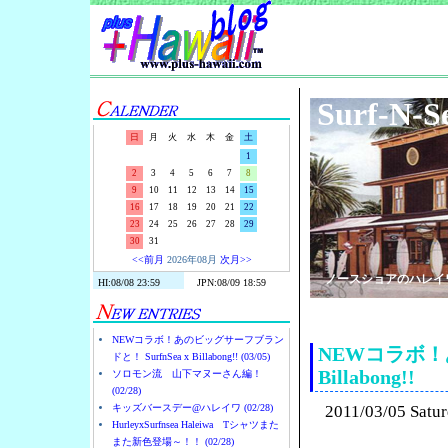
Surf-N-S
日
月
火
水
木
金
土
1
2
3
4
5
6
7
8
9
10
11
12
13
14
15
16
17
18
19
20
21
22
23
24
25
26
27
28
29
30
31
<<前月
2026年08月
次月>>
ノースショアのハレイ
NEWコラボ！あのビッグサーフブラン
NEWコラボ！あ
ドと！ SurfnSea x Billabong!! (03/05)
Billabong!!
ソロモン流 山下マヌーさん編！
(02/28)
キッズバースデー@ハレイワ (02/28)
2011/03/05 Satu
HurleyxSurfnsea Haleiwa Tシャツまた
また新色登場～！！ (02/28)