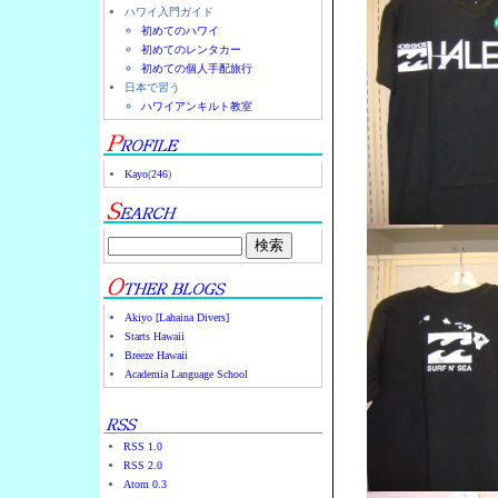
ハワイ入門ガイド
初めてのハワイ
初めてのレンタカー
初めての個人手配旅行
日本で習う
ハワイアンキルト教室
Kayo
(
246
)
Akiyo [Lahaina Divers]
Starts Hawaii
Breeze Hawaii
Academia Language School
RSS 1.0
RSS 2.0
Atom 0.3