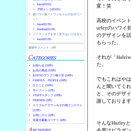
kayo(03/02)
変！笑
戸田トンコ(03/01)
超ハワイ版！！ワンちゃんのおやつ～
～！
高校のイベント
kayo(02/28)
urleyのハ
KenKen(02/28)
ノースショアを甘く見てはいけません
のデザインを
kayo(02/28)
もらった。
保留中コメント：0件
それが「Halei
た。
お知らせ (33件)
お店の商品 (53件)
KAYOのブツブツ独り言 (54件)
でもこれはやは
FAMOUS PEOPLE (28件)
ひとこと (33件)
んと聞いてく
サーフィン (1件)
と、そのデザ
STAFFスタッフ (10件)
謝しておりま
FRIENDS (3件)
トリプルクラウン＆その他コンテスト
(22件)
お気に入り (5件)
写真大募集コーナー (4件)
そんなHurl
今度はビラボ