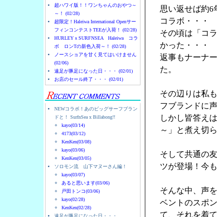
超ハワイ版！！ワンちゃんのおやつ～
思い返せば約6
～！ (02/28)
コラボ・・・
超限定！Haleiwa International Openサー
フィンコンテストTEEが入荷！ (02/28)
その頃は「コ
HURLEYｘSURFNSEA Haleiwa コラ
かった・・・
ボ ロンTの新色入荷～！ (02/28)
ノースショアを甘く見てはいけません
返事もナーナ
(02/06)
た。
遠足が豚足になった日・・・ (02/01)
お店のセール終了・・・ (02/01)
その辺りは私
フブランドに
NEWコラボ！あのビッグサーフブラン
しかし皆答え
ドと！ SurfnSea x Billabong!!
kayo(03/14)
～」と煮え切
4173(03/12)
KenKen(03/08)
kayo(03/06)
そして共通の友人
KenKen(03/05)
ツが登場！今
ソロモン流 山下マヌーさん編！
kayo(03/07)
あると思います(03/06)
そんな中、声を
戸田トンコ(03/06)
kayo(02/28)
ベントのスポン
KenKen(02/28)
て、それを着
遠足が豚足になった日・・・