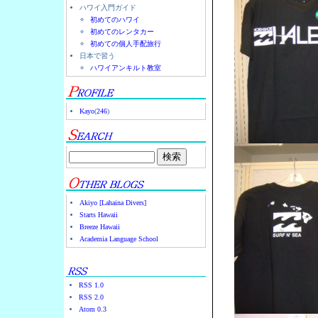
ハワイ入門ガイド
初めてのハワイ
初めてのレンタカー
初めての個人手配旅行
日本で習う
ハワイアンキルト教室
Kayo
(
246
)
Akiyo [Lahaina Divers]
Starts Hawaii
Breeze Hawaii
Academia Language School
RSS 1.0
RSS 2.0
Atom 0.3