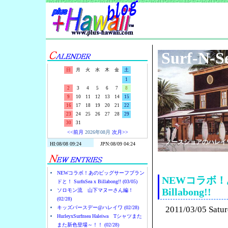
Surf-N-S
日
月
火
水
木
金
土
1
2
3
4
5
6
7
8
9
10
11
12
13
14
15
16
17
18
19
20
21
22
23
24
25
26
27
28
29
30
31
<<前月
2026年08月
次月>>
ノースショアのハレイ
NEWコラボ！あのビッグサーフブラン
NEWコラボ！あ
ドと！ SurfnSea x Billabong!! (03/05)
Billabong!!
ソロモン流 山下マヌーさん編！
(02/28)
キッズバースデー@ハレイワ (02/28)
2011/03/05 Satu
HurleyxSurfnsea Haleiwa Tシャツまた
また新色登場～！！ (02/28)