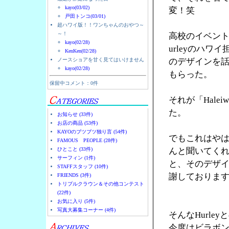
kayo(03/02)
変！笑
戸田トンコ(03/01)
超ハワイ版！！ワンちゃんのおやつ～
～！
高校のイベント
kayo(02/28)
urleyのハ
KenKen(02/28)
ノースショアを甘く見てはいけません
のデザインを
kayo(02/28)
もらった。
保留中コメント：0件
それが「Halei
た。
お知らせ (33件)
お店の商品 (53件)
KAYOのブツブツ独り言 (54件)
でもこれはやは
FAMOUS PEOPLE (28件)
ひとこと (33件)
んと聞いてく
サーフィン (1件)
と、そのデザ
STAFFスタッフ (10件)
謝しておりま
FRIENDS (3件)
トリプルクラウン＆その他コンテスト
(22件)
お気に入り (5件)
写真大募集コーナー (4件)
そんなHurl
今度はビラボ