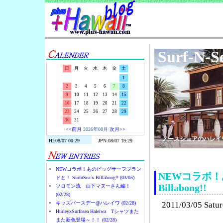
Surf-N-S
日
月
火
水
木
金
土
1
2
3
4
5
6
7
8
9
10
11
12
13
14
15
16
17
18
19
20
21
22
23
24
25
26
27
28
29
30
31
<<前月
2026年08月
次月>>
ノースショアのハレイ
NEWコラボ！あのビッグサーフブラン
NEWコラボ！あ
ドと！ SurfnSea x Billabong!! (03/05)
Billabong!!
ソロモン流 山下マヌーさん編！
(02/28)
キッズバースデー@ハレイワ (02/28)
2011/03/05 Satu
HurleyxSurfnsea Haleiwa Tシャツまた
また新色登場～！！ (02/28)