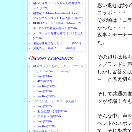
超ハワイ版！！ワンちゃんのおやつ～
思い返せば約6
～！ (02/28)
コラボ・・・
超限定！Haleiwa International Openサー
フィンコンテストTEEが入荷！ (02/28)
その頃は「コ
HURLEYｘSURFNSEA Haleiwa コラ
かった・・・
ボ ロンTの新色入荷～！ (02/28)
ノースショアを甘く見てはいけません
返事もナーナ
(02/06)
た。
遠足が豚足になった日・・・ (02/01)
お店のセール終了・・・ (02/01)
その辺りは私
フブランドに
NEWコラボ！あのビッグサーフブラン
しかし皆答え
ドと！ SurfnSea x Billabong!!
kayo(03/14)
～」と煮え切
4173(03/12)
KenKen(03/08)
kayo(03/06)
そして共通の友人
KenKen(03/05)
ツが登場！今
ソロモン流 山下マヌーさん編！
kayo(03/07)
あると思います(03/06)
そんな中、声を
戸田トンコ(03/06)
kayo(02/28)
ベントのスポン
KenKen(02/28)
て、それを着
遠足が豚足になった日・・・