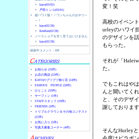
kayo(03/02)
変！笑
戸田トンコ(03/01)
超ハワイ版！！ワンちゃんのおやつ～
～！
高校のイベント
kayo(02/28)
urleyのハ
KenKen(02/28)
ノースショアを甘く見てはいけません
のデザインを
kayo(02/28)
もらった。
保留中コメント：0件
それが「Halei
た。
お知らせ (33件)
お店の商品 (53件)
KAYOのブツブツ独り言 (54件)
でもこれはやは
FAMOUS PEOPLE (28件)
ひとこと (33件)
んと聞いてく
サーフィン (1件)
と、そのデザ
STAFFスタッフ (10件)
謝しておりま
FRIENDS (3件)
トリプルクラウン＆その他コンテスト
(22件)
お気に入り (5件)
写真大募集コーナー (4件)
そんなHurl
今度はビラボ