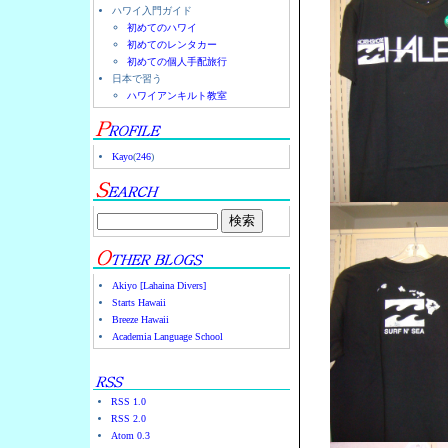
ハワイ入門ガイド
初めてのハワイ
初めてのレンタカー
初めての個人手配旅行
日本で習う
ハワイアンキルト教室
Kayo
(
246
)
Akiyo [Lahaina Divers]
Starts Hawaii
Breeze Hawaii
Academia Language School
RSS 1.0
RSS 2.0
Atom 0.3