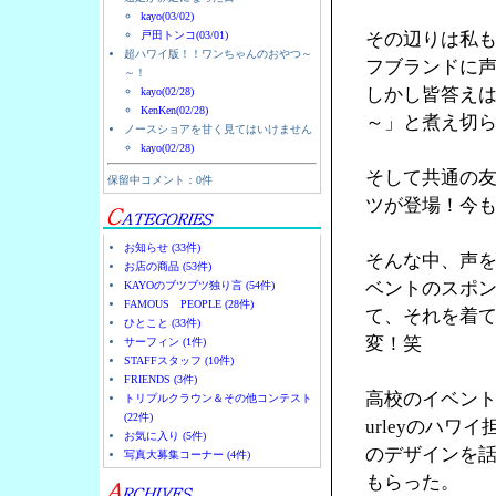
kayo(03/02)
戸田トンコ(03/01)
その辺りは私
超ハワイ版！！ワンちゃんのおやつ～
フブランドに
～！
しかし皆答え
kayo(02/28)
KenKen(02/28)
～」と煮え切
ノースショアを甘く見てはいけません
kayo(02/28)
そして共通の友人
保留中コメント：0件
ツが登場！今
お知らせ (33件)
そんな中、声を
お店の商品 (53件)
ベントのスポン
KAYOのブツブツ独り言 (54件)
FAMOUS PEOPLE (28件)
て、それを着
ひとこと (33件)
変！笑
サーフィン (1件)
STAFFスタッフ (10件)
FRIENDS (3件)
高校のイベント
トリプルクラウン＆その他コンテスト
(22件)
urleyのハ
お気に入り (5件)
のデザインを
写真大募集コーナー (4件)
もらった。