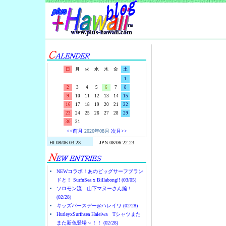
Surf-N-S
日
月
火
水
木
金
土
1
2
3
4
5
6
7
8
9
10
11
12
13
14
15
16
17
18
19
20
21
22
23
24
25
26
27
28
29
30
31
<<前月
2026年08月
次月>>
NEWコラボ！あのビッグサーフブラン
ドと！ SurfnSea x Billabong!! (03/05)
ソロモン流 山下マヌーさん編！
(02/28)
キッズバースデー@ハレイワ (02/28)
HurleyxSurfnsea Haleiwa Tシャツまた
また新色登場～！！ (02/28)