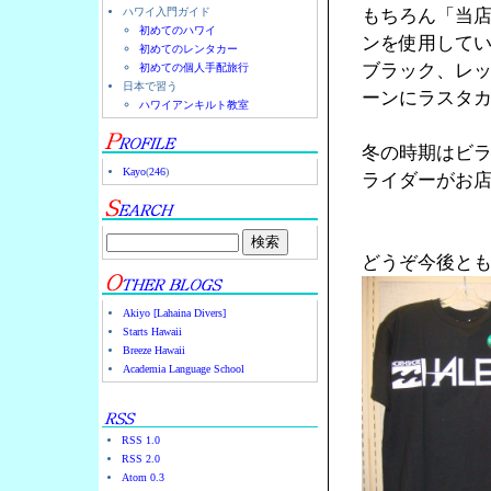
ハワイ入門ガイド
もちろん「当
初めてのハワイ
ンを使用して
初めてのレンタカー
ブラック、レ
初めての個人手配旅行
日本で習う
ーンにラスタ
ハワイアンキルト教室
冬の時期はビ
Kayo
(
246
)
ライダーがお店
どうぞ今後と
Akiyo [Lahaina Divers]
Starts Hawaii
Breeze Hawaii
Academia Language School
RSS 1.0
RSS 2.0
Atom 0.3