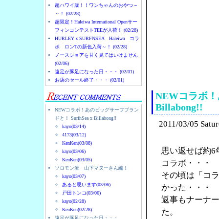
超ハワイ版！！ワンちゃんのおやつ～
～！ (02/28)
超限定！Haleiwa International Openサー
フィンコンテストTEEが入荷！ (02/28)
HURLEYｘSURFNSEA Haleiwa コラ
ボ ロンTの新色入荷～！ (02/28)
ノースショアを甘く見てはいけません
(02/06)
ノースショアのハレイ
遠足が豚足になった日・・・ (02/01)
お店のセール終了・・・ (02/01)
NEWコラボ！あ
Billabong!!
NEWコラボ！あのビッグサーフブラン
ドと！ SurfnSea x Billabong!!
2011/03/05 Satu
kayo(03/14)
4173(03/12)
KenKen(03/08)
思い返せば約6
kayo(03/06)
KenKen(03/05)
コラボ・・・
ソロモン流 山下マヌーさん編！
その頃は「コ
kayo(03/07)
あると思います(03/06)
かった・・・
戸田トンコ(03/06)
返事もナーナ
kayo(02/28)
KenKen(02/28)
た。
遠足が豚足になった日・・・