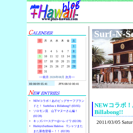
Surf-N-S
日
月
火
水
木
金
土
1
2
3
4
5
6
7
8
9
10
11
12
13
14
15
16
17
18
19
20
21
22
23
24
25
26
27
28
29
30
31
<<前月
2026年08月
次月>>
ノースショアのハレイ
NEWコラボ！あのビッグサーフブラン
NEWコラボ！あ
ドと！ SurfnSea x Billabong!! (03/05)
Billabong!!
ソロモン流 山下マヌーさん編！
(02/28)
キッズバースデー@ハレイワ (02/28)
2011/03/05 Satu
HurleyxSurfnsea Haleiwa Tシャツまた
また新色登場～！！ (02/28)