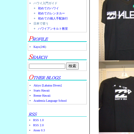
ハワイ入門ガイド
初めてのハワイ
初めてのレンタカー
初めての個人手配旅行
日本で習う
ハワイアンキルト教室
Kayo
(
246
)
Akiyo [Lahaina Divers]
Starts Hawaii
Breeze Hawaii
Academia Language School
RSS 1.0
RSS 2.0
Atom 0.3