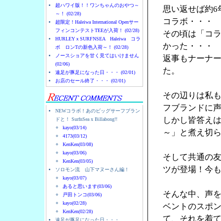
超ハワイ版！！ワンちゃんのおやつ～
思い返せば約6
～！ (02/28)
コラボ・・・
超限定！Haleiwa International Openサー
フィンコンテストTEEが入荷！ (02/28)
その頃は「コ
HURLEYｘSURFNSEA Haleiwa コラ
かった・・・
ボ ロンTの新色入荷～！ (02/28)
ノースショアを甘く見てはいけません
返事もナーナ
(02/06)
た。
遠足が豚足になった日・・・ (02/01)
お店のセール終了・・・ (02/01)
その辺りは私
フブランドに
NEWコラボ！あのビッグサーフブラン
しかし皆答え
ドと！ SurfnSea x Billabong!!
kayo(03/14)
～」と煮え切
4173(03/12)
KenKen(03/08)
kayo(03/06)
そして共通の友人
KenKen(03/05)
ツが登場！今
ソロモン流 山下マヌーさん編！
kayo(03/07)
あると思います(03/06)
そんな中、声を
戸田トンコ(03/06)
kayo(02/28)
ベントのスポン
KenKen(02/28)
て、それを着
遠足が豚足になった日・・・