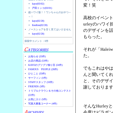
kayo(03/02)
変！笑
戸田トンコ(03/01)
超ハワイ版！！ワンちゃんのおやつ～
～！
高校のイベント
kayo(02/28)
urleyのハ
KenKen(02/28)
ノースショアを甘く見てはいけません
のデザインを
kayo(02/28)
もらった。
保留中コメント：0件
それが「Halei
た。
お知らせ (33件)
お店の商品 (53件)
KAYOのブツブツ独り言 (54件)
でもこれはやは
FAMOUS PEOPLE (28件)
ひとこと (33件)
んと聞いてく
サーフィン (1件)
と、そのデザ
STAFFスタッフ (10件)
謝しておりま
FRIENDS (3件)
トリプルクラウン＆その他コンテスト
(22件)
お気に入り (5件)
写真大募集コーナー (4件)
そんなHurl
今度はビラボ