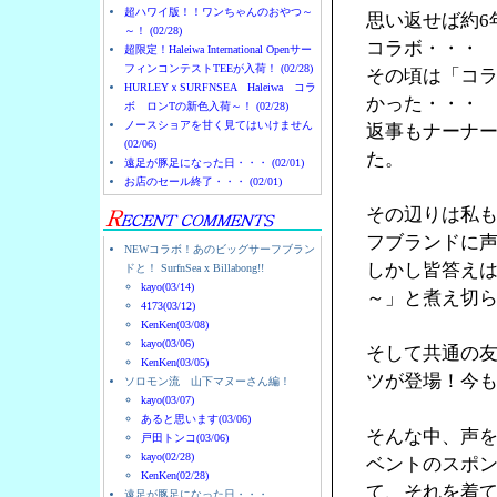
超ハワイ版！！ワンちゃんのおやつ～
思い返せば約6
～！ (02/28)
コラボ・・・
超限定！Haleiwa International Openサー
フィンコンテストTEEが入荷！ (02/28)
その頃は「コ
HURLEYｘSURFNSEA Haleiwa コラ
かった・・・
ボ ロンTの新色入荷～！ (02/28)
ノースショアを甘く見てはいけません
返事もナーナ
(02/06)
た。
遠足が豚足になった日・・・ (02/01)
お店のセール終了・・・ (02/01)
その辺りは私
フブランドに
NEWコラボ！あのビッグサーフブラン
しかし皆答え
ドと！ SurfnSea x Billabong!!
kayo(03/14)
～」と煮え切
4173(03/12)
KenKen(03/08)
kayo(03/06)
そして共通の友人
KenKen(03/05)
ツが登場！今
ソロモン流 山下マヌーさん編！
kayo(03/07)
あると思います(03/06)
そんな中、声を
戸田トンコ(03/06)
kayo(02/28)
ベントのスポン
KenKen(02/28)
て、それを着
遠足が豚足になった日・・・