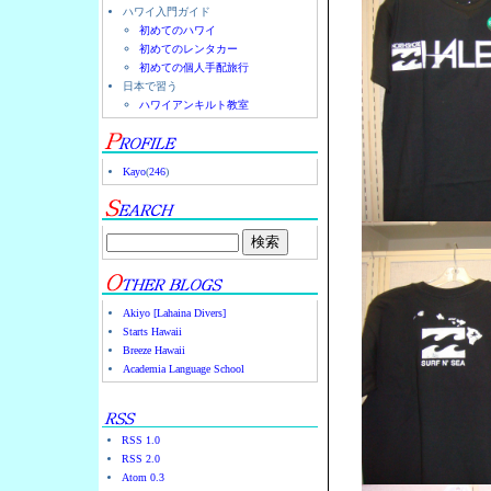
ハワイ入門ガイド
初めてのハワイ
初めてのレンタカー
初めての個人手配旅行
日本で習う
ハワイアンキルト教室
Kayo
(
246
)
Akiyo [Lahaina Divers]
Starts Hawaii
Breeze Hawaii
Academia Language School
RSS 1.0
RSS 2.0
Atom 0.3