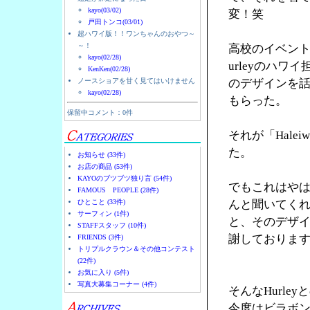
kayo(03/02)
変！笑
戸田トンコ(03/01)
超ハワイ版！！ワンちゃんのおやつ～
～！
高校のイベント
kayo(02/28)
urleyのハ
KenKen(02/28)
ノースショアを甘く見てはいけません
のデザインを
kayo(02/28)
もらった。
保留中コメント：0件
それが「Halei
た。
お知らせ (33件)
お店の商品 (53件)
KAYOのブツブツ独り言 (54件)
でもこれはやは
FAMOUS PEOPLE (28件)
ひとこと (33件)
んと聞いてく
サーフィン (1件)
と、そのデザ
STAFFスタッフ (10件)
謝しておりま
FRIENDS (3件)
トリプルクラウン＆その他コンテスト
(22件)
お気に入り (5件)
写真大募集コーナー (4件)
そんなHurl
今度はビラボ