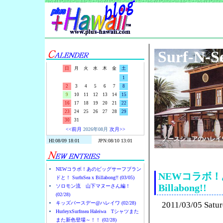
Surf-N-S
日
月
火
水
木
金
土
1
2
3
4
5
6
7
8
9
10
11
12
13
14
15
16
17
18
19
20
21
22
23
24
25
26
27
28
29
30
31
<<前月
2026年08月
次月>>
ノースショアのハレイ
NEWコラボ！あのビッグサーフブラン
NEWコラボ！あ
ドと！ SurfnSea x Billabong!! (03/05)
Billabong!!
ソロモン流 山下マヌーさん編！
(02/28)
キッズバースデー@ハレイワ (02/28)
2011/03/05 Satu
HurleyxSurfnsea Haleiwa Tシャツまた
また新色登場～！！ (02/28)