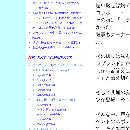
超ハワイ版！！ワンちゃんのおやつ～
思い返せば約6
～！ (02/28)
コラボ・・・
超限定！Haleiwa International Openサー
フィンコンテストTEEが入荷！ (02/28)
その頃は「コ
HURLEYｘSURFNSEA Haleiwa コラ
かった・・・
ボ ロンTの新色入荷～！ (02/28)
ノースショアを甘く見てはいけません
返事もナーナ
(02/06)
た。
遠足が豚足になった日・・・ (02/01)
お店のセール終了・・・ (02/01)
その辺りは私
フブランドに
NEWコラボ！あのビッグサーフブラン
しかし皆答え
ドと！ SurfnSea x Billabong!!
kayo(03/14)
～」と煮え切
4173(03/12)
KenKen(03/08)
kayo(03/06)
そして共通の友人
KenKen(03/05)
ツが登場！今
ソロモン流 山下マヌーさん編！
kayo(03/07)
あると思います(03/06)
そんな中、声を
戸田トンコ(03/06)
kayo(02/28)
ベントのスポン
KenKen(02/28)
て、それを着
遠足が豚足になった日・・・