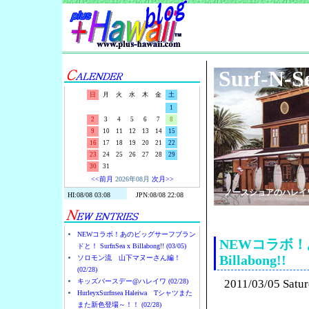
Surf-N-S
日
月
火
水
木
金
土
1
2
3
4
5
6
7
8
9
10
11
12
13
14
15
16
17
18
19
20
21
22
23
24
25
26
27
28
29
30
31
<<前月
2026年08月
次月>>
ノースショアのハレイ
NEWコラボ！あのビッグサーフブラン
NEWコラボ！あ
ドと！ SurfnSea x Billabong!! (03/05)
Billabong!!
ソロモン流 山下マヌーさん編！
(02/28)
キッズバースデー@ハレイワ (02/28)
2011/03/05 Satu
HurleyxSurfnsea Haleiwa Tシャツまた
また新色登場～！！ (02/28)