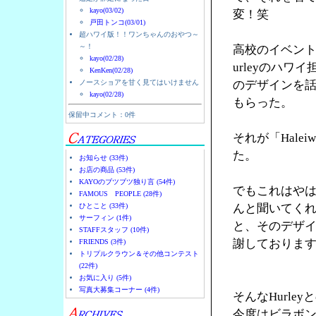
kayo(03/02)
変！笑
戸田トンコ(03/01)
超ハワイ版！！ワンちゃんのおやつ～
～！
高校のイベント
kayo(02/28)
urleyのハ
KenKen(02/28)
ノースショアを甘く見てはいけません
のデザインを
kayo(02/28)
もらった。
保留中コメント：0件
それが「Halei
た。
お知らせ (33件)
お店の商品 (53件)
KAYOのブツブツ独り言 (54件)
でもこれはやは
FAMOUS PEOPLE (28件)
ひとこと (33件)
んと聞いてく
サーフィン (1件)
と、そのデザ
STAFFスタッフ (10件)
謝しておりま
FRIENDS (3件)
トリプルクラウン＆その他コンテスト
(22件)
お気に入り (5件)
写真大募集コーナー (4件)
そんなHurl
今度はビラボ