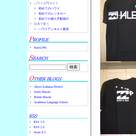
ハワイ入門ガイド
初めてのハワイ
初めてのレンタカー
初めての個人手配旅行
日本で習う
ハワイアンキルト教室
Kayo
(
246
)
Akiyo [Lahaina Divers]
Starts Hawaii
Breeze Hawaii
Academia Language School
RSS 1.0
RSS 2.0
Atom 0.3