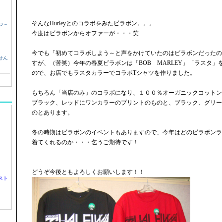
そんなHurleyとのコラボをみたビラボン。。。
つ～
今度はビラボンからオファーが・・・笑
今でも「初めてコラボしよう～と声をかけていたのはビラボンだったの
せん
すが、（苦笑）今年の春夏ビラボンは「BOB MARLEY」「ラスタ
ので、お店でもラスタカラーでコラボTシャツを作りました。
もちろん「当店のみ」のコラボになり、１００％オーガニックコットン
ブラック、レッドにワンカラーのプリントのものと、ブラック、グリー
のとあります。
冬の時期はビラボンのイベントもありますので、今年はどのビラボンラ
着てくれるのか・・・乞うご期待です！
どうぞ今後ともよろしくお願いします！！
スト