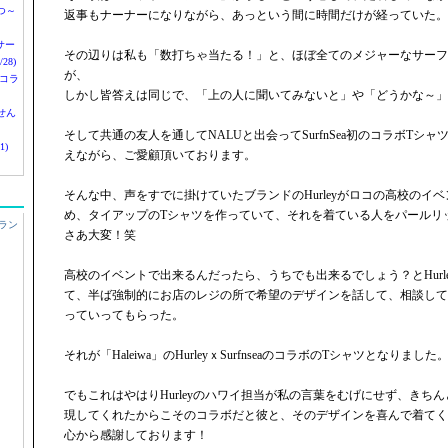
つ～
返事もナーナーになりながら、あっという間に時間だけが経っていた。
nサー
その辺りは私も「数打ちゃ当たる！」と、ほぼ全てのメジャーなサーフ
28)
が、
 コラ
しかし皆答えは同じで、「上の人に聞いてみないと」や「どうかな～」
せん
そして共通の友人を通してNALUと出会ってSurfnSea初のコラボTシ
1)
えながら、ご愛顧頂いております。
そんな中、声をすでに掛けていたブランドのHurleyがロコの高校のイ
め、タイアップのTシャツを作っていて、それを着ている人をパールリ
ラン
さあ大変！笑
高校のイベントで出来るんだったら、うちでも出来るでしょう？とHurl
て、半ば強制的にお店のレジの所で希望のデザインを話して、相談して
っていってもらった。
それが「Haleiwa」のHurleyｘSurfnseaのコラボのTシャツとなりました
でもこれはやはりHurleyのハワイ担当が私の言葉をむげにせず、きち
現してくれたからこそのコラボだと彼と、そのデザインを喜んで着てく
心から感謝しております！