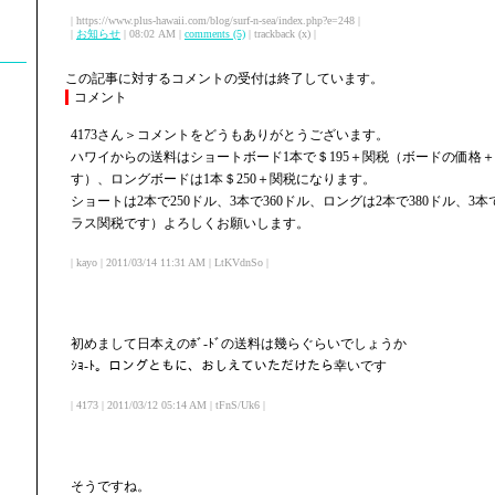
| https://www.plus-hawaii.com/blog/surf-n-sea/index.php?e=248 |
|
お知らせ
| 08:02 AM |
comments (5)
| trackback (x) |
この記事に対するコメントの受付は終了しています。
コメント
4173さん＞コメントをどうもありがとうございます。
ハワイからの送料はショートボード1本で＄195＋関税（ボードの価格
す）、ロングボードは1本＄250＋関税になります。
ショートは2本で250ドル、3本で360ドル、ロングは2本で380ドル、3
ラス関税です）よろしくお願いします。
| kayo | 2011/03/14 11:31 AM | LtKVdnSo |
初めまして日本えのﾎﾞ-ﾄﾞの送料は幾らぐらいでしょうか
ｼｮ-ﾄ。ロングともに、おしえていただけたら幸いです
| 4173 | 2011/03/12 05:14 AM | tFnS/Uk6 |
そうですね。