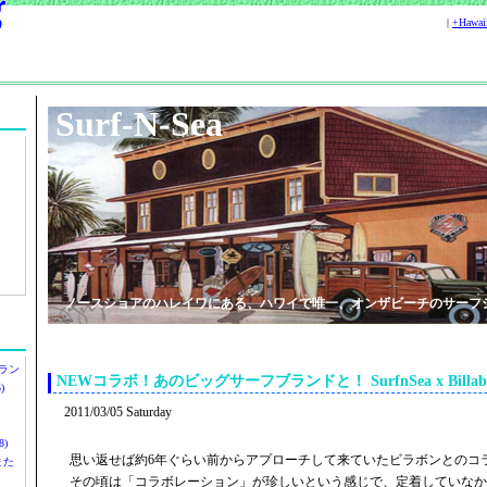
|
+Hawa
Surf-N-Sea
ノースショアのハレイワにある、ハワイで唯一、オンザビーチのサーフ
ラン
NEWコラボ！あのビッグサーフブランドと！ SurfnSea x Billabo
)
2011/03/05 Saturday
)
思い返せば約6年ぐらい前からアプローチして来ていたビラボンとのコ
ツまた
その頃は「コラボレーション」が珍しいという感じで、定着していなか