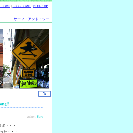
ii HOME
|
BLOG HOME
|
BLOG TOP
|
サーフ・アンド・シー
ショップ
ng!!
author :
Kayo
ラボ・・・
った・・・