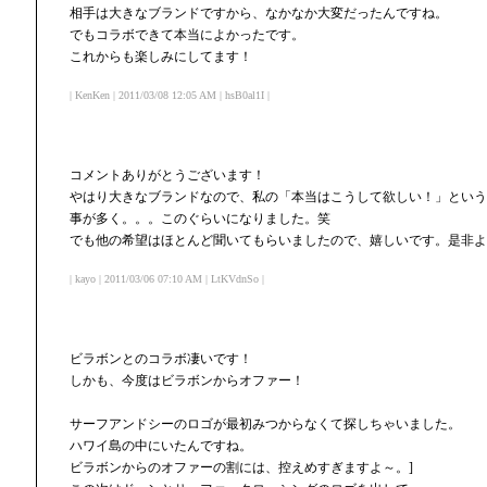
相手は大きなブランドですから、なかなか大変だったんですね。
でもコラボできて本当によかったです。
これからも楽しみにしてます！
| KenKen | 2011/03/08 12:05 AM | hsB0al1I |
コメントありがとうございます！
やはり大きなブランドなので、私の「本当はこうして欲しい！」という
事が多く。。。このぐらいになりました。笑
でも他の希望はほとんど聞いてもらいましたので、嬉しいです。是非よ
| kayo | 2011/03/06 07:10 AM | LtKVdnSo |
ビラボンとのコラボ凄いです！
しかも、今度はビラボンからオファー！
サーフアンドシーのロゴが最初みつからなくて探しちゃいました。
ハワイ島の中にいたんですね。
ビラボンからのオファーの割には、控えめすぎますよ～。]