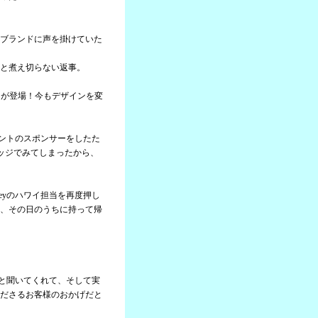
ブランドに声を掛けていた
と煮え切らない返事。
ャツが登場！今もデザインを変
ベントのスポンサーをしたた
ッジでみてしまったから、
eyのハワイ担当を再度押し
、その日のうちに持って帰
。
んと聞いてくれて、そして実
ださるお客様のおかげだと