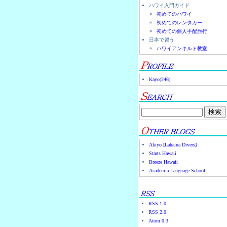
ハワイ入門ガイド
初めてのハワイ
初めてのレンタカー
初めての個人手配旅行
日本で習う
ハワイアンキルト教室
Kayo
(
246
)
Akiyo [Lahaina Divers]
Starts Hawaii
Breeze Hawaii
Academia Language School
RSS 1.0
RSS 2.0
Atom 0.3