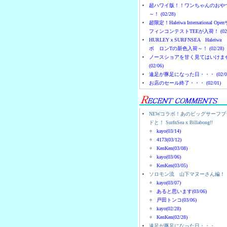
超ハワイ版！！ワンちゃんのおや
～！ (02/28)
超限定！Haleiwa International Ope
フィンコンテストTEEが入荷！ (02/
HURLEYｘSURFNSEA Haleiwa
ボ ロンTの新色入荷～！ (02/28)
ノースショアを甘く見てはいけま
(02/06)
遠足が豚足になった日・・・ (02/0
お店のセール終了・・・ (02/01)
NEWコラボ！あのビッグサーフブ
ドと！ SurfnSea x Billabong!!
kayo(03/14)
4173(03/12)
KenKen(03/08)
kayo(03/06)
KenKen(03/05)
ソロモン流 山下マヌーさん編！
kayo(03/07)
あると思います(03/06)
戸田トンコ(03/06)
kayo(02/28)
KenKen(02/28)
遠足が豚足になった日・・・