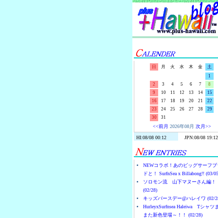
日
月
火
水
木
金
土
1
2
3
4
5
6
7
8
9
10
11
12
13
14
15
16
17
18
19
20
21
22
23
24
25
26
27
28
29
30
31
<<前月
2026年08月
次月>>
NEWコラボ！あのビッグサーフブ
ドと！ SurfnSea x Billabong!! (03/05
ソロモン流 山下マヌーさん編！
(02/28)
キッズバースデー@ハレイワ (02/28
HurleyxSurfnsea Haleiwa Tシャ
また新色登場～！！ (02/28)