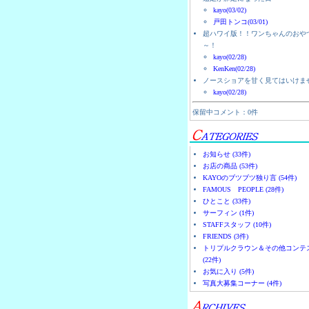
kayo(03/02)
戸田トンコ(03/01)
超ハワイ版！！ワンちゃんのおや
～！
kayo(02/28)
KenKen(02/28)
ノースショアを甘く見てはいけま
kayo(02/28)
保留中コメント：0件
お知らせ (33件)
お店の商品 (53件)
KAYOのブツブツ独り言 (54件)
FAMOUS PEOPLE (28件)
ひとこと (33件)
サーフィン (1件)
STAFFスタッフ (10件)
FRIENDS (3件)
トリプルクラウン＆その他コンテ
(22件)
お気に入り (5件)
写真大募集コーナー (4件)