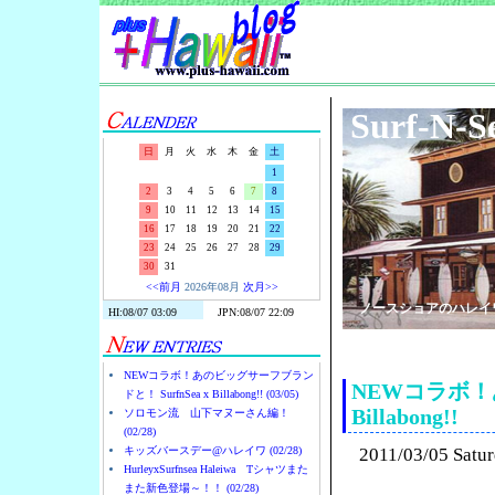
Surf-N-S
日
月
火
水
木
金
土
1
2
3
4
5
6
7
8
9
10
11
12
13
14
15
16
17
18
19
20
21
22
23
24
25
26
27
28
29
30
31
<<前月
2026年08月
次月>>
ノースショアのハレイ
NEWコラボ！あのビッグサーフブラン
NEWコラボ！あ
ドと！ SurfnSea x Billabong!! (03/05)
Billabong!!
ソロモン流 山下マヌーさん編！
(02/28)
キッズバースデー@ハレイワ (02/28)
2011/03/05 Satu
HurleyxSurfnsea Haleiwa Tシャツまた
また新色登場～！！ (02/28)