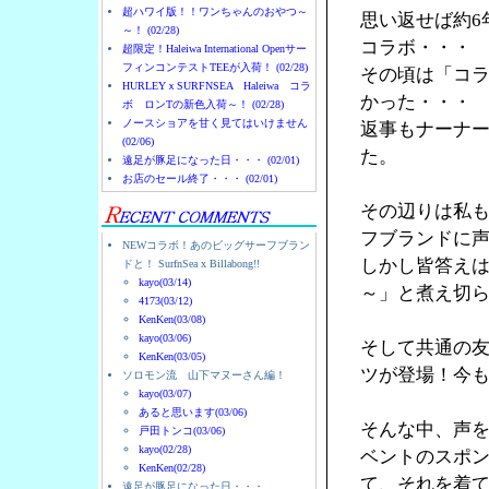
超ハワイ版！！ワンちゃんのおやつ～
思い返せば約6
～！ (02/28)
コラボ・・・
超限定！Haleiwa International Openサー
フィンコンテストTEEが入荷！ (02/28)
その頃は「コ
HURLEYｘSURFNSEA Haleiwa コラ
かった・・・
ボ ロンTの新色入荷～！ (02/28)
ノースショアを甘く見てはいけません
返事もナーナ
(02/06)
た。
遠足が豚足になった日・・・ (02/01)
お店のセール終了・・・ (02/01)
その辺りは私
フブランドに
NEWコラボ！あのビッグサーフブラン
しかし皆答え
ドと！ SurfnSea x Billabong!!
kayo(03/14)
～」と煮え切
4173(03/12)
KenKen(03/08)
kayo(03/06)
そして共通の友人
KenKen(03/05)
ツが登場！今
ソロモン流 山下マヌーさん編！
kayo(03/07)
あると思います(03/06)
そんな中、声を
戸田トンコ(03/06)
kayo(02/28)
ベントのスポン
KenKen(02/28)
て、それを着
遠足が豚足になった日・・・