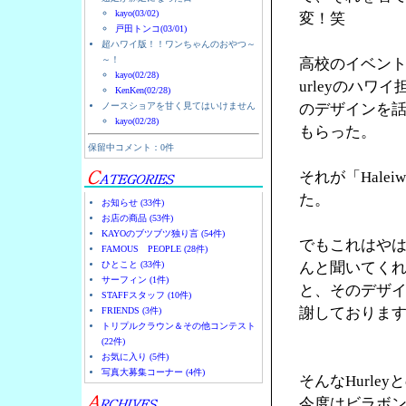
kayo(03/02)
変！笑
戸田トンコ(03/01)
超ハワイ版！！ワンちゃんのおやつ～
～！
高校のイベント
kayo(02/28)
urleyのハ
KenKen(02/28)
ノースショアを甘く見てはいけません
のデザインを
kayo(02/28)
もらった。
保留中コメント：0件
それが「Halei
た。
お知らせ (33件)
お店の商品 (53件)
KAYOのブツブツ独り言 (54件)
でもこれはやは
FAMOUS PEOPLE (28件)
ひとこと (33件)
んと聞いてく
サーフィン (1件)
と、そのデザ
STAFFスタッフ (10件)
謝しておりま
FRIENDS (3件)
トリプルクラウン＆その他コンテスト
(22件)
お気に入り (5件)
写真大募集コーナー (4件)
そんなHurl
今度はビラボ