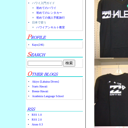
ハワイ入門ガイド
初めてのハワイ
初めてのレンタカー
初めての個人手配旅行
日本で習う
ハワイアンキルト教室
Kayo
(
246
)
Akiyo [Lahaina Divers]
Starts Hawaii
Breeze Hawaii
Academia Language School
RSS 1.0
RSS 2.0
Atom 0.3