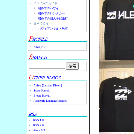
ハワイ入門ガイド
初めてのハワイ
初めてのレンタカー
初めての個人手配旅行
日本で習う
ハワイアンキルト教室
Kayo
(
246
)
Akiyo [Lahaina Divers]
Starts Hawaii
Breeze Hawaii
Academia Language School
RSS 1.0
RSS 2.0
Atom 0.3