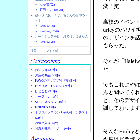
kayo(03/02)
変！笑
戸田トンコ(03/01)
超ハワイ版！！ワンちゃんのおやつ～
～！
高校のイベント
kayo(02/28)
urleyのハ
KenKen(02/28)
ノースショアを甘く見てはいけません
のデザインを
kayo(02/28)
もらった。
保留中コメント：0件
それが「Halei
た。
お知らせ (33件)
お店の商品 (53件)
KAYOのブツブツ独り言 (54件)
でもこれはやは
FAMOUS PEOPLE (28件)
ひとこと (33件)
んと聞いてく
サーフィン (1件)
と、そのデザ
STAFFスタッフ (10件)
謝しておりま
FRIENDS (3件)
トリプルクラウン＆その他コンテスト
(22件)
お気に入り (5件)
写真大募集コーナー (4件)
そんなHurl
今度はビラボ