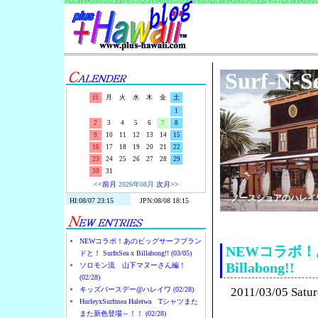
Surf-N-S
日
月
火
水
木
金
土
1
2
3
4
5
6
7
8
9
10
11
12
13
14
15
16
17
18
19
20
21
22
23
24
25
26
27
28
29
30
31
<<前月
2026年08月
次月>>
ノースショアのハレイ
NEWコラボ！あのビッグサーフブラン
NEWコラボ！あ
ドと！ SurfnSea x Billabong!! (03/05)
Billabong!!
ソロモン流 山下マヌーさん編！
(02/28)
キッズバースデー@ハレイワ (02/28)
2011/03/05 Satu
HurleyxSurfnsea Haleiwa Tシャツまた
また新色登場～！！ (02/28)