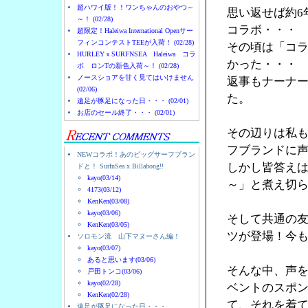
超ハワイ版！！ワンちゃんのおやつ～
思い返せば約6
～！ (02/28)
コラボ・・・
超限定！Haleiwa International Openサー
フィンコンテストTEEが入荷！ (02/28)
その頃は「コ
HURLEYｘSURFNSEA Haleiwa コラ
かった・・・
ボ ロンTの新色入荷～！ (02/28)
ノースショアを甘く見てはいけません
返事もナーナ
(02/06)
た。
遠足が豚足になった日・・・ (02/01)
お店のセール終了・・・ (02/01)
その辺りは私
フブランドに
NEWコラボ！あのビッグサーフブラン
しかし皆答え
ドと！ SurfnSea x Billabong!!
kayo(03/14)
～」と煮え切
4173(03/12)
KenKen(03/08)
kayo(03/06)
そして共通の友人
KenKen(03/05)
ツが登場！今
ソロモン流 山下マヌーさん編！
kayo(03/07)
あると思います(03/06)
そんな中、声を
戸田トンコ(03/06)
kayo(02/28)
ベントのスポン
KenKen(02/28)
て、それを着
遠足が豚足になった日・・・