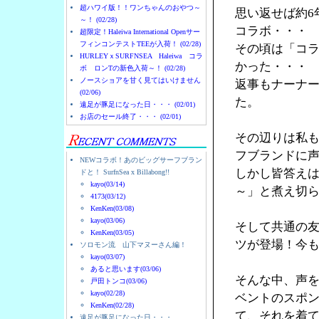
超ハワイ版！！ワンちゃんのおやつ～
思い返せば約6
～！ (02/28)
コラボ・・・
超限定！Haleiwa International Openサー
フィンコンテストTEEが入荷！ (02/28)
その頃は「コ
HURLEYｘSURFNSEA Haleiwa コラ
かった・・・
ボ ロンTの新色入荷～！ (02/28)
ノースショアを甘く見てはいけません
返事もナーナ
(02/06)
た。
遠足が豚足になった日・・・ (02/01)
お店のセール終了・・・ (02/01)
その辺りは私
フブランドに
NEWコラボ！あのビッグサーフブラン
しかし皆答え
ドと！ SurfnSea x Billabong!!
kayo(03/14)
～」と煮え切
4173(03/12)
KenKen(03/08)
kayo(03/06)
そして共通の友人
KenKen(03/05)
ツが登場！今
ソロモン流 山下マヌーさん編！
kayo(03/07)
あると思います(03/06)
そんな中、声を
戸田トンコ(03/06)
kayo(02/28)
ベントのスポン
KenKen(02/28)
て、それを着
遠足が豚足になった日・・・