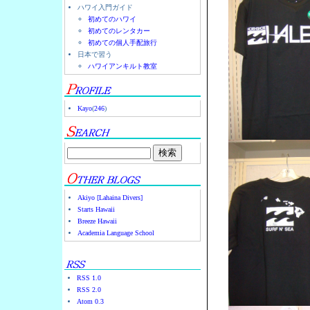
ハワイ入門ガイド
初めてのハワイ
初めてのレンタカー
初めての個人手配旅行
日本で習う
ハワイアンキルト教室
Kayo
(
246
)
Akiyo [Lahaina Divers]
Starts Hawaii
Breeze Hawaii
Academia Language School
RSS 1.0
RSS 2.0
Atom 0.3