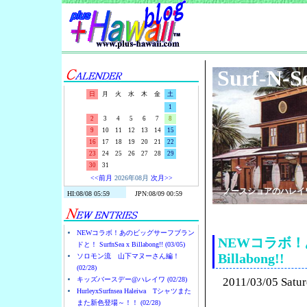
Surf-N-S
日
月
火
水
木
金
土
1
2
3
4
5
6
7
8
9
10
11
12
13
14
15
16
17
18
19
20
21
22
23
24
25
26
27
28
29
30
31
<<前月
2026年08月
次月>>
ノースショアのハレイ
NEWコラボ！あのビッグサーフブラン
NEWコラボ！あ
ドと！ SurfnSea x Billabong!! (03/05)
Billabong!!
ソロモン流 山下マヌーさん編！
(02/28)
キッズバースデー@ハレイワ (02/28)
2011/03/05 Satu
HurleyxSurfnsea Haleiwa Tシャツまた
また新色登場～！！ (02/28)