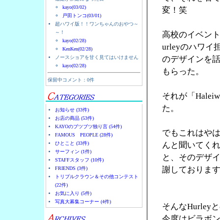
kayo(03/02)
変！笑
戸田トンコ(03/01)
超ハワイ版！！ワンちゃんのおやつ～
～！
高校のイベント
kayo(02/28)
urleyのハ
KenKen(02/28)
ノースショアを甘く見てはいけません
のデザインを
kayo(02/28)
もらった。
保留中コメント：0件
それが「Halei
た。
お知らせ (33件)
お店の商品 (53件)
KAYOのブツブツ独り言 (54件)
でもこれはやは
FAMOUS PEOPLE (28件)
ひとこと (33件)
んと聞いてく
サーフィン (1件)
と、そのデザ
STAFFスタッフ (10件)
謝しておりま
FRIENDS (3件)
トリプルクラウン＆その他コンテスト
(22件)
お気に入り (5件)
写真大募集コーナー (4件)
そんなHurl
今度はビラボ