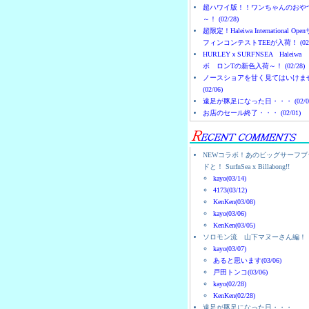
超ハワイ版！！ワンちゃんのおや
～！ (02/28)
超限定！Haleiwa International Ope
フィンコンテストTEEが入荷！ (02/
HURLEYｘSURFNSEA Haleiwa
ボ ロンTの新色入荷～！ (02/28)
ノースショアを甘く見てはいけま
(02/06)
遠足が豚足になった日・・・ (02/0
お店のセール終了・・・ (02/01)
NEWコラボ！あのビッグサーフブ
ドと！ SurfnSea x Billabong!!
kayo(03/14)
4173(03/12)
KenKen(03/08)
kayo(03/06)
KenKen(03/05)
ソロモン流 山下マヌーさん編！
kayo(03/07)
あると思います(03/06)
戸田トンコ(03/06)
kayo(02/28)
KenKen(02/28)
遠足が豚足になった日・・・