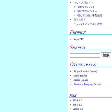
ハワイ入門ガイド
初めてのハワイ
初めてのレンタカー
初めての個人手配旅行
日本で習う
ハワイアンキルト教室
Kayo
(
246
)
Akiyo [Lahaina Divers]
Starts Hawaii
Breeze Hawaii
Academia Language School
RSS 1.0
RSS 2.0
Atom 0.3