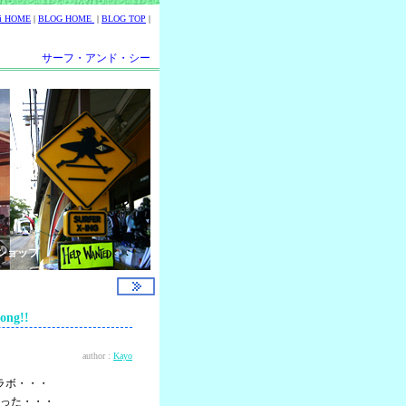
ii HOME
|
BLOG HOME
|
BLOG TOP
|
サーフ・アンド・シー
ショップ
ng!!
author :
Kayo
ラボ・・・
った・・・