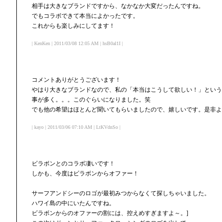
相手は大きなブランドですから、なかなか大変だったんですね。
でもコラボできて本当によかったです。
これからも楽しみにしてます！
| KenKen | 2011/03/08 12:05 AM | hsB0al1I |
コメントありがとうございます！
やはり大きなブランドなので、私の「本当はこうして欲しい！」という
事が多く。。。このぐらいになりました。笑
でも他の希望はほとんど聞いてもらいましたので、嬉しいです。是非よ
| kayo | 2011/03/06 07:10 AM | LtKVdnSo |
ビラボンとのコラボ凄いです！
しかも、今度はビラボンからオファー！
サーフアンドシーのロゴが最初みつからなくて探しちゃいました。
ハワイ島の中にいたんですね。
ビラボンからのオファーの割には、控えめすぎますよ～。]