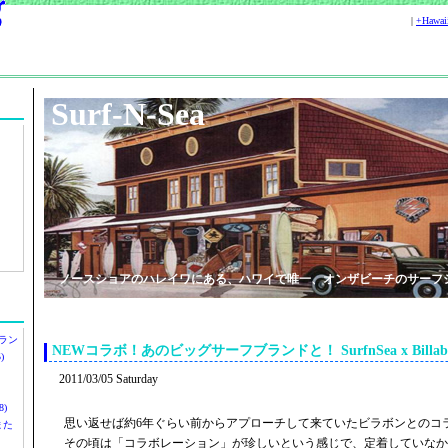
|
+Hawa
Surf-N-Sea
ノースショアのハレイワにある、ハワイで唯一、オンザビーチのサーフ
ラン
NEWコラボ！あのビッグサーフブランドと！ SurfnSea x Billabo
)
2011/03/05 Saturday
)
思い返せば約6年ぐらい前からアプローチして来ていたビラボンとのコ
ツまた
その頃は「コラボレーション」が珍しいという感じで、定着していなか