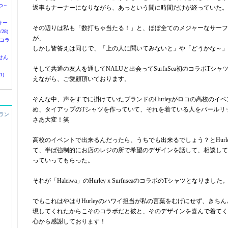
つ～
返事もナーナーになりながら、あっという間に時間だけが経っていた。
nサー
その辺りは私も「数打ちゃ当たる！」と、ほぼ全てのメジャーなサーフ
28)
が、
 コラ
しかし皆答えは同じで、「上の人に聞いてみないと」や「どうかな～」
せん
そして共通の友人を通してNALUと出会ってSurfnSea初のコラボTシ
1)
えながら、ご愛顧頂いております。
そんな中、声をすでに掛けていたブランドのHurleyがロコの高校のイ
め、タイアップのTシャツを作っていて、それを着ている人をパールリ
ラン
さあ大変！笑
高校のイベントで出来るんだったら、うちでも出来るでしょう？とHurl
て、半ば強制的にお店のレジの所で希望のデザインを話して、相談して
っていってもらった。
それが「Haleiwa」のHurleyｘSurfnseaのコラボのTシャツとなりました
でもこれはやはりHurleyのハワイ担当が私の言葉をむげにせず、きち
現してくれたからこそのコラボだと彼と、そのデザインを喜んで着てく
心から感謝しております！