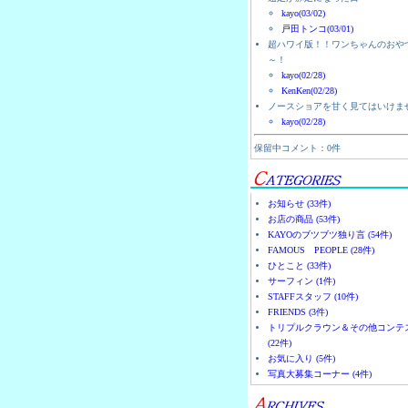
kayo(03/02)
戸田トンコ(03/01)
超ハワイ版！！ワンちゃんのおや
～！
kayo(02/28)
KenKen(02/28)
ノースショアを甘く見てはいけま
kayo(02/28)
保留中コメント：0件
お知らせ (33件)
お店の商品 (53件)
KAYOのブツブツ独り言 (54件)
FAMOUS PEOPLE (28件)
ひとこと (33件)
サーフィン (1件)
STAFFスタッフ (10件)
FRIENDS (3件)
トリプルクラウン＆その他コンテ
(22件)
お気に入り (5件)
写真大募集コーナー (4件)