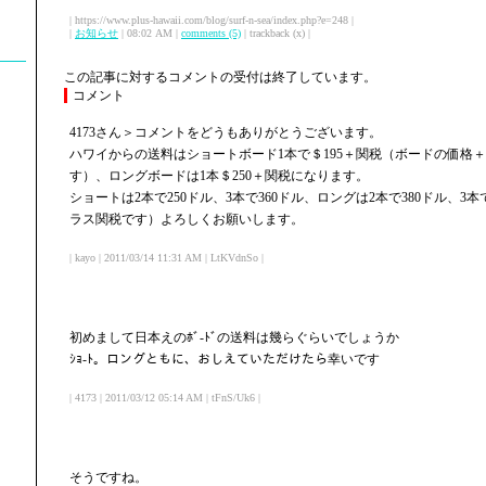
| https://www.plus-hawaii.com/blog/surf-n-sea/index.php?e=248 |
|
お知らせ
| 08:02 AM |
comments (5)
| trackback (x) |
この記事に対するコメントの受付は終了しています。
コメント
4173さん＞コメントをどうもありがとうございます。
ハワイからの送料はショートボード1本で＄195＋関税（ボードの価格
す）、ロングボードは1本＄250＋関税になります。
ショートは2本で250ドル、3本で360ドル、ロングは2本で380ドル、3
ラス関税です）よろしくお願いします。
| kayo | 2011/03/14 11:31 AM | LtKVdnSo |
初めまして日本えのﾎﾞ-ﾄﾞの送料は幾らぐらいでしょうか
ｼｮ-ﾄ。ロングともに、おしえていただけたら幸いです
| 4173 | 2011/03/12 05:14 AM | tFnS/Uk6 |
そうですね。