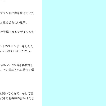
ブランドに声を掛けていた
と煮え切らない返事。
ャツが登場！今もデザインを変
ベントのスポンサーをしたた
ッジでみてしまったから、
eyのハワイ担当を再度押し
、その日のうちに持って帰
。
んと聞いてくれて、そして実
ださるお客様のおかげだと