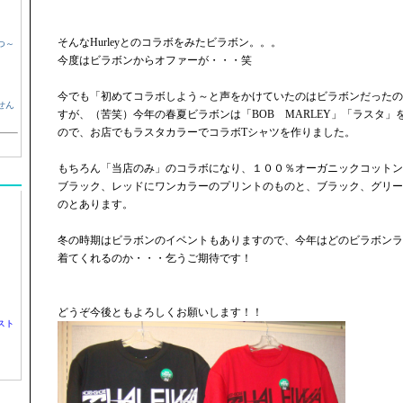
そんなHurleyとのコラボをみたビラボン。。。
つ～
今度はビラボンからオファーが・・・笑
今でも「初めてコラボしよう～と声をかけていたのはビラボンだったの
せん
すが、（苦笑）今年の春夏ビラボンは「BOB MARLEY」「ラスタ
ので、お店でもラスタカラーでコラボTシャツを作りました。
もちろん「当店のみ」のコラボになり、１００％オーガニックコットン
ブラック、レッドにワンカラーのプリントのものと、ブラック、グリー
のとあります。
冬の時期はビラボンのイベントもありますので、今年はどのビラボンラ
着てくれるのか・・・乞うご期待です！
どうぞ今後ともよろしくお願いします！！
スト