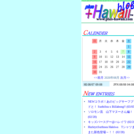
日
月
火
水
木
金
土
1
2
3
4
5
6
7
8
9
10
11
12
13
14
15
16
17
18
19
20
21
22
23
24
25
26
27
28
29
30
31
<<前月
2026年08月
次月>>
NEWコラボ！あのビッグサーフブ
ドと！ SurfnSea x Billabong!! (03/05
ソロモン流 山下マヌーさん編！
(02/28)
キッズバースデー@ハレイワ (02/28
HurleyxSurfnsea Haleiwa Tシャ
また新色登場～！！ (02/28)