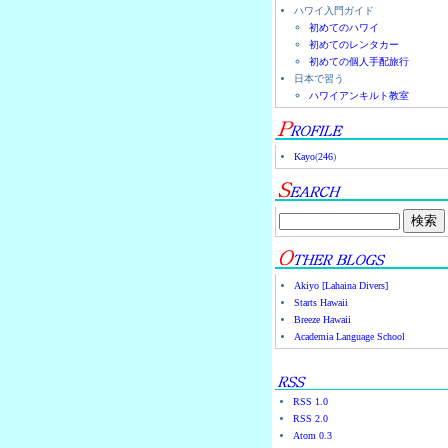
ハワイ入門ガイド
初めてのハワイ
初めてのレンタカー
初めての個人手配旅行
日本で習う
ハワイアンキルト教室
Kayo
(
246
)
Akiyo [Lahaina Divers]
Starts Hawaii
Breeze Hawaii
Academia Language School
RSS 1.0
RSS 2.0
Atom 0.3