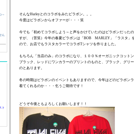
そんなHurleyとのコラボをみたビラボン。。。
つ～
今度はビラボンからオファーが・・・笑
今でも「初めてコラボしよう～と声をかけていたのはビラボンだったの
せん
すが、（苦笑）今年の春夏ビラボンは「BOB MARLEY」「ラスタ
ので、お店でもラスタカラーでコラボTシャツを作りました。
もちろん「当店のみ」のコラボになり、１００％オーガニックコットン
ブラック、レッドにワンカラーのプリントのものと、ブラック、グリー
のとあります。
冬の時期はビラボンのイベントもありますので、今年はどのビラボンラ
着てくれるのか・・・乞うご期待です！
どうぞ今後ともよろしくお願いします！！
スト