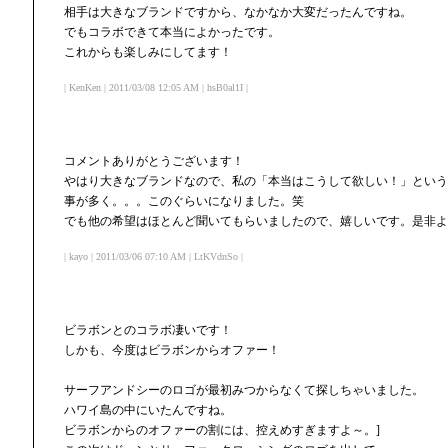
相手は大きなブランドですから、なかなか大変だったんですね。
でもコラボできて本当によかったです。
これからも楽しみにしてます！
| KenKen | 2011/03/08 12:05 AM | hsB0al1I |
コメントありがとうございます！
やはり大きなブランドなので、私の「本当はこうして欲しい！」という
事が多く。。。このぐらいになりました。笑
でも他の希望はほとんど聞いてもらいましたので、嬉しいです。是非よ
| kayo | 2011/03/06 07:10 AM | LtKVdnSo |
ビラボンとのコラボ凄いです！
しかも、今度はビラボンからオファー！
サーフアンドシーのロゴが最初みつからなくて探しちゃいました。
ハワイ島の中にいたんですね。
ビラボンからのオファーの割には、控えめすぎますよ～。]