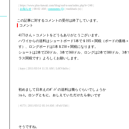
| https://www.plus-hawaii.com/blog/surf-n-sea/index.php?e=248 |
|
お知らせ
| 08:02 AM |
comments (5)
| trackback (x) |
この記事に対するコメントの受付は終了しています。
コメント
4173さん＞コメントをどうもありがとうございます。
ハワイからの送料はショートボード1本で＄195＋関税（ボードの価格
す）、ロングボードは1本＄250＋関税になります。
ショートは2本で250ドル、3本で360ドル、ロングは2本で380ドル、3
ラス関税です）よろしくお願いします。
| kayo | 2011/03/14 11:31 AM | LtKVdnSo |
初めまして日本えのﾎﾞ-ﾄﾞの送料は幾らぐらいでしょうか
ｼｮ-ﾄ。ロングともに、おしえていただけたら幸いです
| 4173 | 2011/03/12 05:14 AM | tFnS/Uk6 |
そうですね。