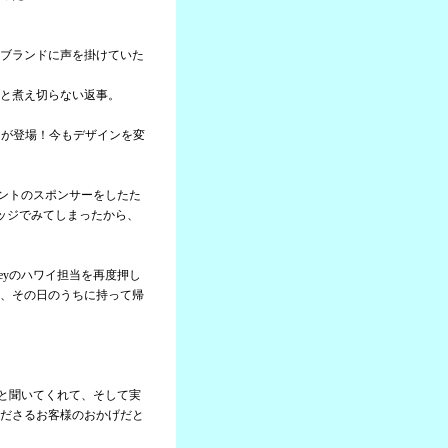
ブランドに声を掛けていた
と煮え切らない返事。
ャツが登場！今もデザインを変
ベントのスポンサーをしたた
ッジでみてしまったから、
eyのハワイ担当を再度押し
、その日のうちに持って帰
。
んと聞いてくれて、そして実
ださるお客様のおかげだと