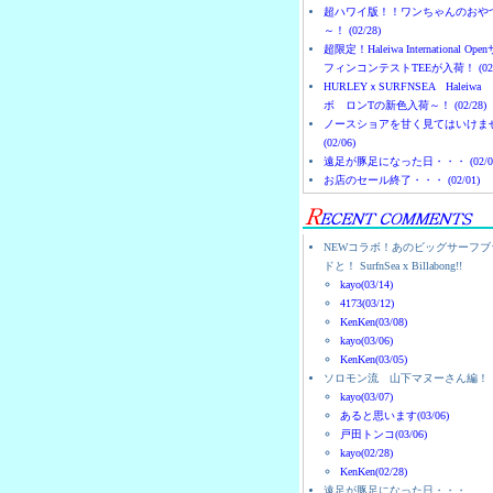
超ハワイ版！！ワンちゃんのおや
～！ (02/28)
超限定！Haleiwa International Ope
フィンコンテストTEEが入荷！ (02/
HURLEYｘSURFNSEA Haleiwa
ボ ロンTの新色入荷～！ (02/28)
ノースショアを甘く見てはいけま
(02/06)
遠足が豚足になった日・・・ (02/0
お店のセール終了・・・ (02/01)
NEWコラボ！あのビッグサーフブ
ドと！ SurfnSea x Billabong!!
kayo(03/14)
4173(03/12)
KenKen(03/08)
kayo(03/06)
KenKen(03/05)
ソロモン流 山下マヌーさん編！
kayo(03/07)
あると思います(03/06)
戸田トンコ(03/06)
kayo(02/28)
KenKen(02/28)
遠足が豚足になった日・・・