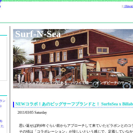
|
+Hawa
Surf-N-Sea
ノースショアのハレイワにある、ハワイで唯一、オンザビーチのサーフ
ラン
NEWコラボ！あのビッグサーフブランドと！ SurfnSea x Billabo
)
2011/03/05 Saturday
)
思い返せば約6年ぐらい前からアプローチして来ていたビラボンとのコ
ツまた
その頃は「コラボレーション」が珍しいという感じで、定着していなか