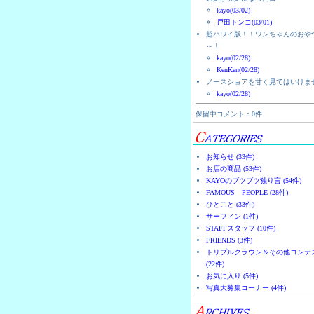
kayo(03/02)
戸田トンコ(03/01)
超ハワイ版！！ワンちゃんのおや
～！
kayo(02/28)
KenKen(02/28)
ノースショアを甘く見てはいけま
kayo(02/28)
保留中コメント：0件
お知らせ (33件)
お店の商品 (53件)
KAYOのブツブツ独り言 (54件)
FAMOUS PEOPLE (28件)
ひとこと (33件)
サーフィン (1件)
STAFFスタッフ (10件)
FRIENDS (3件)
トリプルクラウン＆その他コンテ
(22件)
お気に入り (5件)
写真大募集コーナー (4件)