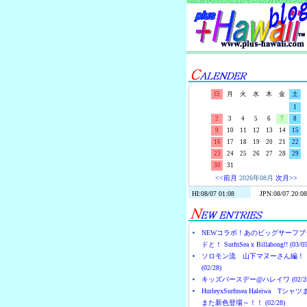
日
月
火
水
木
金
土
1
2
3
4
5
6
7
8
9
10
11
12
13
14
15
16
17
18
19
20
21
22
23
24
25
26
27
28
29
30
31
<<前月
2026年08月
次月>>
NEWコラボ！あのビッグサーフブ
ドと！ SurfnSea x Billabong!! (03/05
ソロモン流 山下マヌーさん編！
(02/28)
キッズバースデー@ハレイワ (02/28
HurleyxSurfnsea Haleiwa Tシャ
また新色登場～！！ (02/28)