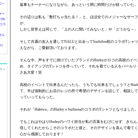
つ～
返事もナーナーになりながら、あっという間に時間だけが経っていた。
nサー
その辺りは私も「数打ちゃ当たる！」と、ほぼ全てのメジャーなサーフ
28)
が、
 コラ
しかし皆答えは同じで、「上の人に聞いてみないと」や「どうかな～」
せん
そして共通の友人を通してNALUと出会ってSurfnSea初のコラボTシ
1)
えながら、ご愛顧頂いております。
そんな中、声をすでに掛けていたブランドのHurleyがロコの高校のイ
め、タイアップのTシャツを作っていて、それを着ている人をパールリ
ラン
さあ大変！笑
高校のイベントで出来るんだったら、うちでも出来るでしょう？とHurl
て、半ば強制的にお店のレジの所で希望のデザインを話して、相談して
っていってもらった。
それが「Haleiwa」のHurleyｘSurfnseaのコラボのTシャツとなりました
でもこれはやはりHurleyのハワイ担当が私の言葉をむげにせず、きち
現してくれたからこそのコラボだと彼と、そのデザインを喜んで着てく
心から感謝しております！