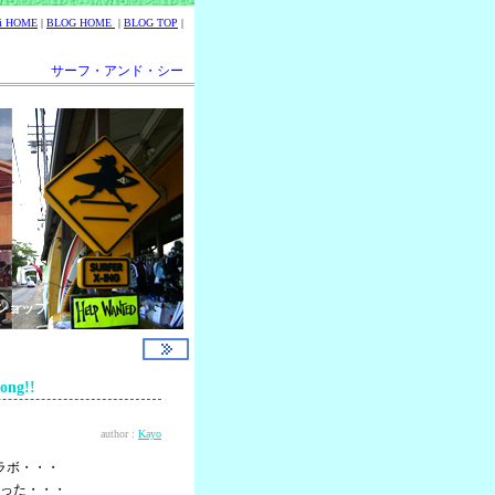
ii HOME
|
BLOG HOME
|
BLOG TOP
|
サーフ・アンド・シー
ショップ
ng!!
author :
Kayo
ラボ・・・
った・・・