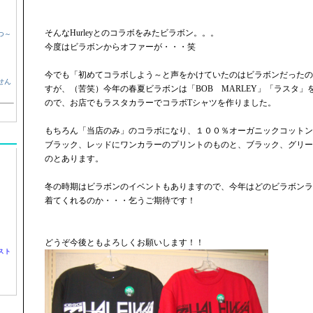
そんなHurleyとのコラボをみたビラボン。。。
つ～
今度はビラボンからオファーが・・・笑
今でも「初めてコラボしよう～と声をかけていたのはビラボンだったの
せん
すが、（苦笑）今年の春夏ビラボンは「BOB MARLEY」「ラスタ
ので、お店でもラスタカラーでコラボTシャツを作りました。
もちろん「当店のみ」のコラボになり、１００％オーガニックコットン
ブラック、レッドにワンカラーのプリントのものと、ブラック、グリー
のとあります。
冬の時期はビラボンのイベントもありますので、今年はどのビラボンラ
着てくれるのか・・・乞うご期待です！
どうぞ今後ともよろしくお願いします！！
スト