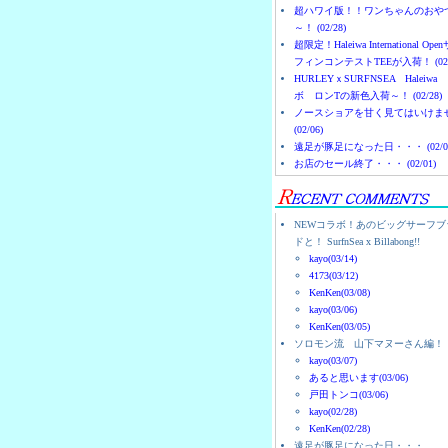
超ハワイ版！！ワンちゃんのおや
～！ (02/28)
超限定！Haleiwa International Ope
フィンコンテストTEEが入荷！ (02/
HURLEYｘSURFNSEA Haleiwa
ボ ロンTの新色入荷～！ (02/28)
ノースショアを甘く見てはいけま
(02/06)
遠足が豚足になった日・・・ (02/0
お店のセール終了・・・ (02/01)
NEWコラボ！あのビッグサーフブ
ドと！ SurfnSea x Billabong!!
kayo(03/14)
4173(03/12)
KenKen(03/08)
kayo(03/06)
KenKen(03/05)
ソロモン流 山下マヌーさん編！
kayo(03/07)
あると思います(03/06)
戸田トンコ(03/06)
kayo(02/28)
KenKen(02/28)
遠足が豚足になった日・・・