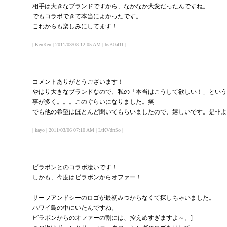
相手は大きなブランドですから、なかなか大変だったんですね。
でもコラボできて本当によかったです。
これからも楽しみにしてます！
| KenKen | 2011/03/08 12:05 AM | hsB0al1I |
コメントありがとうございます！
やはり大きなブランドなので、私の「本当はこうして欲しい！」という
事が多く。。。このぐらいになりました。笑
でも他の希望はほとんど聞いてもらいましたので、嬉しいです。是非よ
| kayo | 2011/03/06 07:10 AM | LtKVdnSo |
ビラボンとのコラボ凄いです！
しかも、今度はビラボンからオファー！
サーフアンドシーのロゴが最初みつからなくて探しちゃいました。
ハワイ島の中にいたんですね。
ビラボンからのオファーの割には、控えめすぎますよ～。]