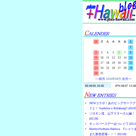
日
月
火
水
木
金
土
1
2
3
4
5
6
7
8
9
10
11
12
13
14
15
16
17
18
19
20
21
22
23
24
25
26
27
28
29
30
31
<<前月
2026年08月
次月>>
NEWコラボ！あのビッグサーフブ
ドと！ SurfnSea x Billabong!! (03/05
ソロモン流 山下マヌーさん編！
(02/28)
キッズバースデー@ハレイワ (02/28
HurleyxSurfnsea Haleiwa Tシャ
また新色登場～！！ (02/28)