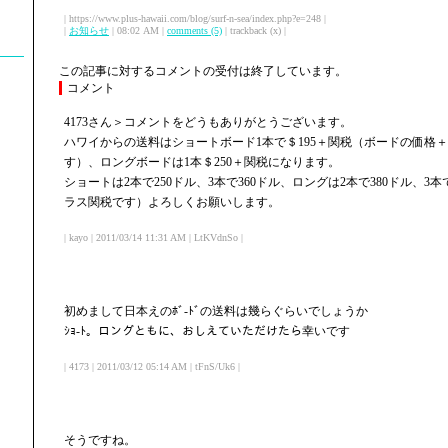
| https://www.plus-hawaii.com/blog/surf-n-sea/index.php?e=248 |
|
お知らせ
| 08:02 AM |
comments (5)
| trackback (x) |
この記事に対するコメントの受付は終了しています。
コメント
4173さん＞コメントをどうもありがとうございます。
ハワイからの送料はショートボード1本で＄195＋関税（ボードの価格
す）、ロングボードは1本＄250＋関税になります。
ショートは2本で250ドル、3本で360ドル、ロングは2本で380ドル、3
ラス関税です）よろしくお願いします。
| kayo | 2011/03/14 11:31 AM | LtKVdnSo |
初めまして日本えのﾎﾞ-ﾄﾞの送料は幾らぐらいでしょうか
ｼｮ-ﾄ。ロングともに、おしえていただけたら幸いです
| 4173 | 2011/03/12 05:14 AM | tFnS/Uk6 |
そうですね。