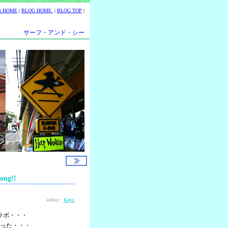
ii HOME
|
BLOG HOME
|
BLOG TOP
|
サーフ・アンド・シー
ショップ
ng!!
author :
Kayo
ラボ・・・
った・・・