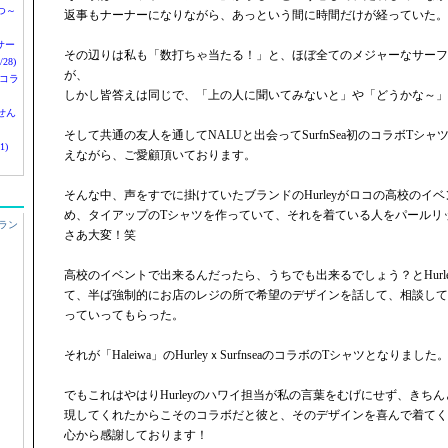
つ～
返事もナーナーになりながら、あっという間に時間だけが経っていた。
nサー
その辺りは私も「数打ちゃ当たる！」と、ほぼ全てのメジャーなサーフ
28)
が、
 コラ
しかし皆答えは同じで、「上の人に聞いてみないと」や「どうかな～」
せん
そして共通の友人を通してNALUと出会ってSurfnSea初のコラボTシ
1)
えながら、ご愛顧頂いております。
そんな中、声をすでに掛けていたブランドのHurleyがロコの高校のイ
め、タイアップのTシャツを作っていて、それを着ている人をパールリ
ラン
さあ大変！笑
高校のイベントで出来るんだったら、うちでも出来るでしょう？とHurl
て、半ば強制的にお店のレジの所で希望のデザインを話して、相談して
っていってもらった。
それが「Haleiwa」のHurleyｘSurfnseaのコラボのTシャツとなりました
でもこれはやはりHurleyのハワイ担当が私の言葉をむげにせず、きち
現してくれたからこそのコラボだと彼と、そのデザインを喜んで着てく
心から感謝しております！