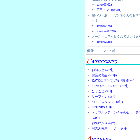
kayo(03/02)
戸田トンコ(03/01)
超ハワイ版！！ワンちゃんのおや
～！
kayo(02/28)
KenKen(02/28)
ノースショアを甘く見てはいけま
kayo(02/28)
保留中コメント：0件
お知らせ (33件)
お店の商品 (53件)
KAYOのブツブツ独り言 (54件)
FAMOUS PEOPLE (28件)
ひとこと (33件)
サーフィン (1件)
STAFFスタッフ (10件)
FRIENDS (3件)
トリプルクラウン＆その他コンテ
(22件)
お気に入り (5件)
写真大募集コーナー (4件)