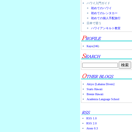
ハワイ入門ガイド
初めてのハワイ
初めてのレンタカー
初めての個人手配旅行
日本で習う
ハワイアンキルト教室
Kayo
(
246
)
Akiyo [Lahaina Divers]
Starts Hawaii
Breeze Hawaii
Academia Language School
RSS 1.0
RSS 2.0
Atom 0.3