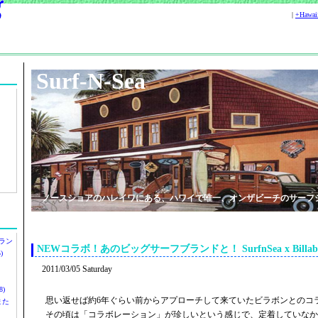
|
+Hawa
Surf-N-Sea
ノースショアのハレイワにある、ハワイで唯一、オンザビーチのサーフ
ラン
NEWコラボ！あのビッグサーフブランドと！ SurfnSea x Billabo
)
2011/03/05 Saturday
)
思い返せば約6年ぐらい前からアプローチして来ていたビラボンとのコ
ツまた
その頃は「コラボレーション」が珍しいという感じで、定着していなか