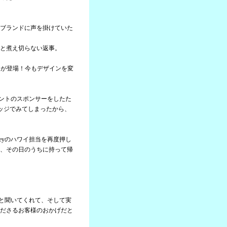
ブランドに声を掛けていた
と煮え切らない返事。
ャツが登場！今もデザインを変
ベントのスポンサーをしたた
ッジでみてしまったから、
eyのハワイ担当を再度押し
、その日のうちに持って帰
。
んと聞いてくれて、そして実
ださるお客様のおかげだと