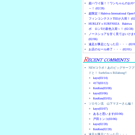
超ハワイ版！！ワンちゃんのおや
～！ (02/28)
超限定！Haleiwa International Ope
フィンコンテストTEEが入荷！ (02/
HURLEYｘSURFNSEA Haleiwa
ボ ロンTの新色入荷～！ (02/28)
ノースショアを甘く見てはいけま
(02/06)
遠足が豚足になった日・・・ (02/0
お店のセール終了・・・ (02/01)
NEWコラボ！あのビッグサーフブ
ドと！ SurfnSea x Billabong!!
kayo(03/14)
4173(03/12)
KenKen(03/08)
kayo(03/06)
KenKen(03/05)
ソロモン流 山下マヌーさん編！
kayo(03/07)
あると思います(03/06)
戸田トンコ(03/06)
kayo(02/28)
KenKen(02/28)
遠足が豚足になった日・・・