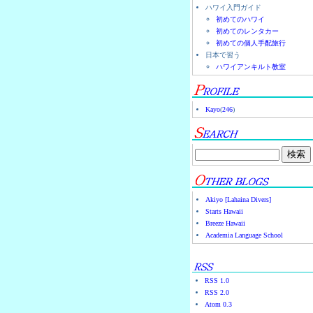
ハワイ入門ガイド
初めてのハワイ
初めてのレンタカー
初めての個人手配旅行
日本で習う
ハワイアンキルト教室
Kayo
(
246
)
Akiyo [Lahaina Divers]
Starts Hawaii
Breeze Hawaii
Academia Language School
RSS 1.0
RSS 2.0
Atom 0.3