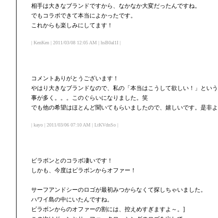
相手は大きなブランドですから、なかなか大変だったんですね。
でもコラボできて本当によかったです。
これからも楽しみにしてます！
| KenKen | 2011/03/08 12:05 AM | hsB0al1I |
コメントありがとうございます！
やはり大きなブランドなので、私の「本当はこうして欲しい！」という
事が多く。。。このぐらいになりました。笑
でも他の希望はほとんど聞いてもらいましたので、嬉しいです。是非よ
| kayo | 2011/03/06 07:10 AM | LtKVdnSo |
ビラボンとのコラボ凄いです！
しかも、今度はビラボンからオファー！
サーフアンドシーのロゴが最初みつからなくて探しちゃいました。
ハワイ島の中にいたんですね。
ビラボンからのオファーの割には、控えめすぎますよ～。]