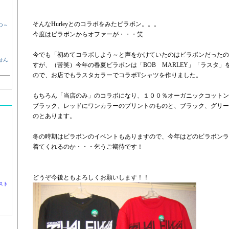
そんなHurleyとのコラボをみたビラボン。。。
つ～
今度はビラボンからオファーが・・・笑
今でも「初めてコラボしよう～と声をかけていたのはビラボンだったの
せん
すが、（苦笑）今年の春夏ビラボンは「BOB MARLEY」「ラスタ
ので、お店でもラスタカラーでコラボTシャツを作りました。
もちろん「当店のみ」のコラボになり、１００％オーガニックコットン
ブラック、レッドにワンカラーのプリントのものと、ブラック、グリー
のとあります。
冬の時期はビラボンのイベントもありますので、今年はどのビラボンラ
着てくれるのか・・・乞うご期待です！
どうぞ今後ともよろしくお願いします！！
スト