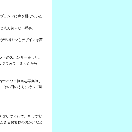
ブランドに声を掛けていた
と煮え切らない返事。
ャツが登場！今もデザインを変
ベントのスポンサーをしたた
ッジでみてしまったから、
eyのハワイ担当を再度押し
、その日のうちに持って帰
。
んと聞いてくれて、そして実
ださるお客様のおかげだと