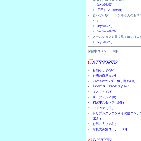
kayo(03/02)
戸田トンコ(03/01)
超ハワイ版！！ワンちゃんのおや
～！
kayo(02/28)
KenKen(02/28)
ノースショアを甘く見てはいけま
kayo(02/28)
保留中コメント：0件
お知らせ (33件)
お店の商品 (53件)
KAYOのブツブツ独り言 (54件)
FAMOUS PEOPLE (28件)
ひとこと (33件)
サーフィン (1件)
STAFFスタッフ (10件)
FRIENDS (3件)
トリプルクラウン＆その他コンテ
(22件)
お気に入り (5件)
写真大募集コーナー (4件)