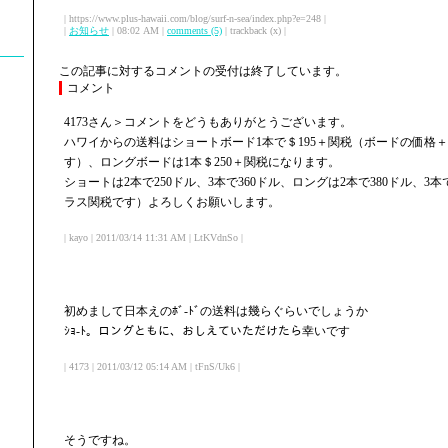
| https://www.plus-hawaii.com/blog/surf-n-sea/index.php?e=248 |
|
お知らせ
| 08:02 AM |
comments (5)
| trackback (x) |
この記事に対するコメントの受付は終了しています。
コメント
4173さん＞コメントをどうもありがとうございます。
ハワイからの送料はショートボード1本で＄195＋関税（ボードの価格
す）、ロングボードは1本＄250＋関税になります。
ショートは2本で250ドル、3本で360ドル、ロングは2本で380ドル、3
ラス関税です）よろしくお願いします。
| kayo | 2011/03/14 11:31 AM | LtKVdnSo |
初めまして日本えのﾎﾞ-ﾄﾞの送料は幾らぐらいでしょうか
ｼｮ-ﾄ。ロングともに、おしえていただけたら幸いです
| 4173 | 2011/03/12 05:14 AM | tFnS/Uk6 |
そうですね。