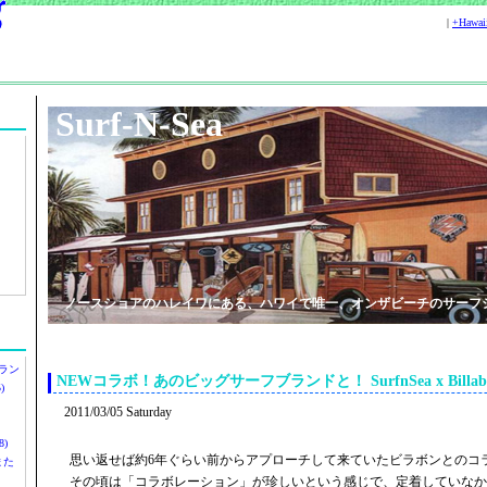
|
+Hawa
Surf-N-Sea
ノースショアのハレイワにある、ハワイで唯一、オンザビーチのサーフ
ラン
NEWコラボ！あのビッグサーフブランドと！ SurfnSea x Billabo
)
2011/03/05 Saturday
)
思い返せば約6年ぐらい前からアプローチして来ていたビラボンとのコ
ツまた
その頃は「コラボレーション」が珍しいという感じで、定着していなか