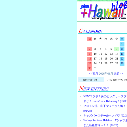
日
月
火
水
木
金
土
1
2
3
4
5
6
7
8
9
10
11
12
13
14
15
16
17
18
19
20
21
22
23
24
25
26
27
28
29
30
31
<<前月
2026年08月
次月>>
NEWコラボ！あのビッグサーフブ
ドと！ SurfnSea x Billabong!! (03/05
ソロモン流 山下マヌーさん編！
(02/28)
キッズバースデー@ハレイワ (02/28
HurleyxSurfnsea Haleiwa Tシャ
また新色登場～！！ (02/28)