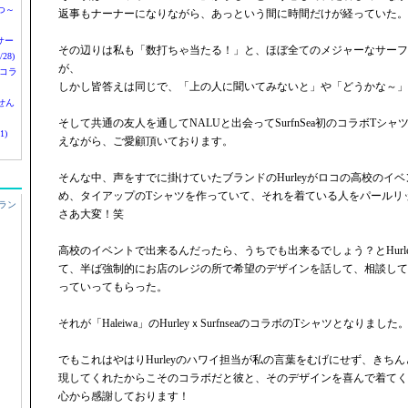
つ～
返事もナーナーになりながら、あっという間に時間だけが経っていた。
nサー
その辺りは私も「数打ちゃ当たる！」と、ほぼ全てのメジャーなサーフ
28)
が、
 コラ
しかし皆答えは同じで、「上の人に聞いてみないと」や「どうかな～」
せん
そして共通の友人を通してNALUと出会ってSurfnSea初のコラボTシ
1)
えながら、ご愛顧頂いております。
そんな中、声をすでに掛けていたブランドのHurleyがロコの高校のイ
め、タイアップのTシャツを作っていて、それを着ている人をパールリ
ラン
さあ大変！笑
高校のイベントで出来るんだったら、うちでも出来るでしょう？とHurl
て、半ば強制的にお店のレジの所で希望のデザインを話して、相談して
っていってもらった。
それが「Haleiwa」のHurleyｘSurfnseaのコラボのTシャツとなりました
でもこれはやはりHurleyのハワイ担当が私の言葉をむげにせず、きち
現してくれたからこそのコラボだと彼と、そのデザインを喜んで着てく
心から感謝しております！