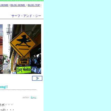
ii HOME
|
BLOG HOME
|
BLOG TOP
|
サーフ・アンド・シー
ショップ
ng!!
author :
Kayo
ラボ・・・
った・・・