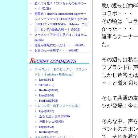
超ハワイ版！！ワンちゃんのおやつ～
思い返せば約6
～！ (02/28)
コラボ・・・
超限定！Haleiwa International Openサー
フィンコンテストTEEが入荷！ (02/28)
その頃は「コ
HURLEYｘSURFNSEA Haleiwa コラ
かった・・・
ボ ロンTの新色入荷～！ (02/28)
ノースショアを甘く見てはいけません
返事もナーナ
(02/06)
た。
遠足が豚足になった日・・・ (02/01)
お店のセール終了・・・ (02/01)
その辺りは私
フブランドに
NEWコラボ！あのビッグサーフブラン
しかし皆答え
ドと！ SurfnSea x Billabong!!
kayo(03/14)
～」と煮え切
4173(03/12)
KenKen(03/08)
kayo(03/06)
そして共通の友人
KenKen(03/05)
ツが登場！今
ソロモン流 山下マヌーさん編！
kayo(03/07)
あると思います(03/06)
そんな中、声を
戸田トンコ(03/06)
kayo(02/28)
ベントのスポン
KenKen(02/28)
て、それを着
遠足が豚足になった日・・・