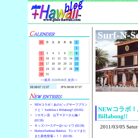
Surf-N-S
日
月
火
水
木
金
土
1
2
3
4
5
6
7
8
9
10
11
12
13
14
15
16
17
18
19
20
21
22
23
24
25
26
27
28
29
30
31
<<前月
2026年08月
次月>>
ノースショアのハレイ
NEWコラボ！あのビッグサーフブラン
NEWコラボ！あ
ドと！ SurfnSea x Billabong!! (03/05)
Billabong!!
ソロモン流 山下マヌーさん編！
(02/28)
キッズバースデー@ハレイワ (02/28)
2011/03/05 Satu
HurleyxSurfnsea Haleiwa Tシャツまた
また新色登場～！！ (02/28)