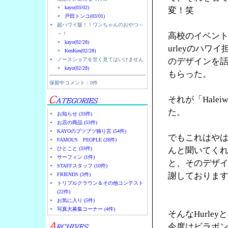
kayo(03/02)
変！笑
戸田トンコ(03/01)
超ハワイ版！！ワンちゃんのおやつ～
～！
高校のイベント
kayo(02/28)
urleyのハ
KenKen(02/28)
ノースショアを甘く見てはいけません
のデザインを
kayo(02/28)
もらった。
保留中コメント：0件
それが「Halei
た。
お知らせ (33件)
お店の商品 (53件)
KAYOのブツブツ独り言 (54件)
でもこれはやは
FAMOUS PEOPLE (28件)
ひとこと (33件)
んと聞いてく
サーフィン (1件)
と、そのデザ
STAFFスタッフ (10件)
謝しておりま
FRIENDS (3件)
トリプルクラウン＆その他コンテスト
(22件)
お気に入り (5件)
写真大募集コーナー (4件)
そんなHurl
今度はビラボ