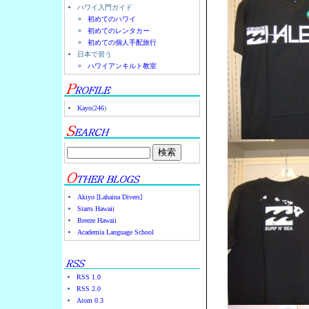
ハワイ入門ガイド
初めてのハワイ
初めてのレンタカー
初めての個人手配旅行
日本で習う
ハワイアンキルト教室
Kayo
(
246
)
Akiyo [Lahaina Divers]
Starts Hawaii
Breeze Hawaii
Academia Language School
RSS 1.0
RSS 2.0
Atom 0.3