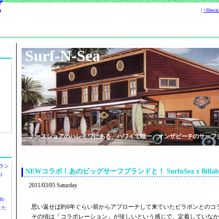
|
+Hawa
Surf-N-Sea
ノースショアのハレイワにある、ハワイで唯一、オンザビーチのサーフ
ラン
NEWコラボ！あのビッグサーフブランドと！ SurfnSea x Billabo
)
2011/03/05 Saturday
)
思い返せば約6年ぐらい前からアプローチして来ていたビラボンとのコ
ツまた
その頃は「コラボレーション」が珍しいという感じで、定着していなか