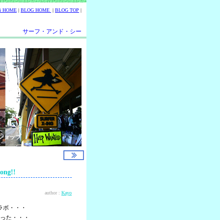
ii HOME
|
BLOG HOME
|
BLOG TOP
|
サーフ・アンド・シー
ショップ
ng!!
author :
Kayo
ラボ・・・
った・・・