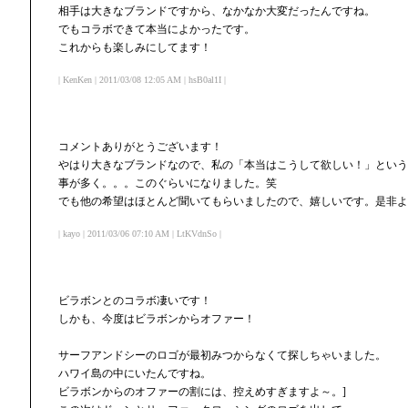
相手は大きなブランドですから、なかなか大変だったんですね。
でもコラボできて本当によかったです。
これからも楽しみにしてます！
| KenKen | 2011/03/08 12:05 AM | hsB0al1I |
コメントありがとうございます！
やはり大きなブランドなので、私の「本当はこうして欲しい！」という
事が多く。。。このぐらいになりました。笑
でも他の希望はほとんど聞いてもらいましたので、嬉しいです。是非よ
| kayo | 2011/03/06 07:10 AM | LtKVdnSo |
ビラボンとのコラボ凄いです！
しかも、今度はビラボンからオファー！
サーフアンドシーのロゴが最初みつからなくて探しちゃいました。
ハワイ島の中にいたんですね。
ビラボンからのオファーの割には、控えめすぎますよ～。]