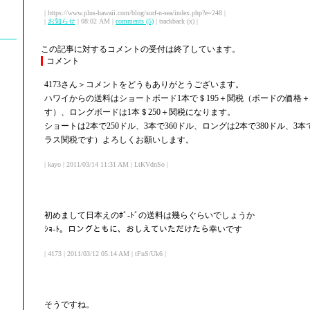
| https://www.plus-hawaii.com/blog/surf-n-sea/index.php?e=248 |
|
お知らせ
| 08:02 AM |
comments (5)
| trackback (x) |
この記事に対するコメントの受付は終了しています。
コメント
4173さん＞コメントをどうもありがとうございます。
ハワイからの送料はショートボード1本で＄195＋関税（ボードの価格
す）、ロングボードは1本＄250＋関税になります。
ショートは2本で250ドル、3本で360ドル、ロングは2本で380ドル、3
ラス関税です）よろしくお願いします。
| kayo | 2011/03/14 11:31 AM | LtKVdnSo |
初めまして日本えのﾎﾞ-ﾄﾞの送料は幾らぐらいでしょうか
ｼｮ-ﾄ。ロングともに、おしえていただけたら幸いです
| 4173 | 2011/03/12 05:14 AM | tFnS/Uk6 |
そうですね。