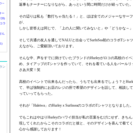
つ～
返事もナーナーになりながら、あっという間に時間だけが経っていた。
nサー
その辺りは私も「数打ちゃ当たる！」と、ほぼ全てのメジャーなサーフ
28)
が、
 コラ
しかし皆答えは同じで、「上の人に聞いてみないと」や「どうかな～」
せん
そして共通の友人を通してNALUと出会ってSurfnSea初のコラボTシ
1)
えながら、ご愛顧頂いております。
そんな中、声をすでに掛けていたブランドのHurleyがロコの高校のイ
め、タイアップのTシャツを作っていて、それを着ている人をパールリ
ラン
さあ大変！笑
高校のイベントで出来るんだったら、うちでも出来るでしょう？とHurl
て、半ば強制的にお店のレジの所で希望のデザインを話して、相談して
っていってもらった。
それが「Haleiwa」のHurleyｘSurfnseaのコラボのTシャツとなりました
でもこれはやはりHurleyのハワイ担当が私の言葉をむげにせず、きち
現してくれたからこそのコラボだと彼と、そのデザインを喜んで着てく
心から感謝しております！