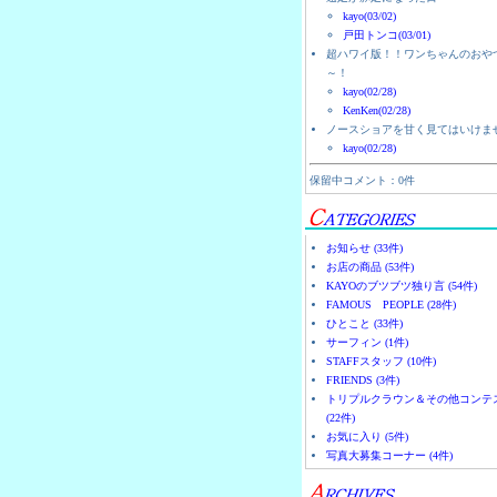
kayo(03/02)
戸田トンコ(03/01)
超ハワイ版！！ワンちゃんのおや
～！
kayo(02/28)
KenKen(02/28)
ノースショアを甘く見てはいけま
kayo(02/28)
保留中コメント：0件
お知らせ (33件)
お店の商品 (53件)
KAYOのブツブツ独り言 (54件)
FAMOUS PEOPLE (28件)
ひとこと (33件)
サーフィン (1件)
STAFFスタッフ (10件)
FRIENDS (3件)
トリプルクラウン＆その他コンテ
(22件)
お気に入り (5件)
写真大募集コーナー (4件)