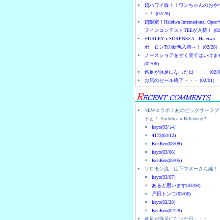
超ハワイ版！！ワンちゃんのおや
～！ (02/28)
超限定！Haleiwa International Ope
フィンコンテストTEEが入荷！ (02/
HURLEYｘSURFNSEA Haleiwa
ボ ロンTの新色入荷～！ (02/28)
ノースショアを甘く見てはいけま
(02/06)
遠足が豚足になった日・・・ (02/0
お店のセール終了・・・ (02/01)
NEWコラボ！あのビッグサーフブ
ドと！ SurfnSea x Billabong!!
kayo(03/14)
4173(03/12)
KenKen(03/08)
kayo(03/06)
KenKen(03/05)
ソロモン流 山下マヌーさん編！
kayo(03/07)
あると思います(03/06)
戸田トンコ(03/06)
kayo(02/28)
KenKen(02/28)
遠足が豚足になった日・・・