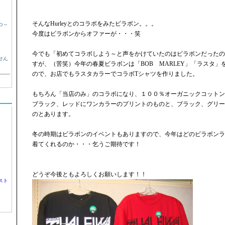
そんなHurleyとのコラボをみたビラボン。。。
つ～
今度はビラボンからオファーが・・・笑
今でも「初めてコラボしよう～と声をかけていたのはビラボンだったの
せん
すが、（苦笑）今年の春夏ビラボンは「BOB MARLEY」「ラスタ
ので、お店でもラスタカラーでコラボTシャツを作りました。
もちろん「当店のみ」のコラボになり、１００％オーガニックコットン
ブラック、レッドにワンカラーのプリントのものと、ブラック、グリー
のとあります。
冬の時期はビラボンのイベントもありますので、今年はどのビラボンラ
着てくれるのか・・・乞うご期待です！
どうぞ今後ともよろしくお願いします！！
スト