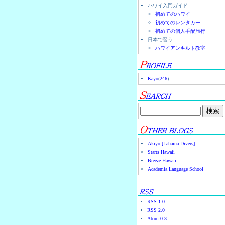
ハワイ入門ガイド
初めてのハワイ
初めてのレンタカー
初めての個人手配旅行
日本で習う
ハワイアンキルト教室
Kayo
(
246
)
Akiyo [Lahaina Divers]
Starts Hawaii
Breeze Hawaii
Academia Language School
RSS 1.0
RSS 2.0
Atom 0.3