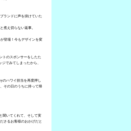
ブランドに声を掛けていた
と煮え切らない返事。
ャツが登場！今もデザインを変
ベントのスポンサーをしたた
ッジでみてしまったから、
eyのハワイ担当を再度押し
、その日のうちに持って帰
。
んと聞いてくれて、そして実
ださるお客様のおかげだと