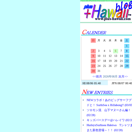
日
月
火
水
木
金
土
1
2
3
4
5
6
7
8
9
10
11
12
13
14
15
16
17
18
19
20
21
22
23
24
25
26
27
28
29
30
31
<<前月
2026年08月
次月>>
NEWコラボ！あのビッグサーフブ
ドと！ SurfnSea x Billabong!! (03/05
ソロモン流 山下マヌーさん編！
(02/28)
キッズバースデー@ハレイワ (02/28
HurleyxSurfnsea Haleiwa Tシャ
また新色登場～！！ (02/28)