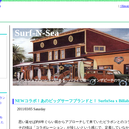
|
+Hawa
Surf-N-Sea
ノースショアのハレイワにある、ハワイで唯一、オンザビーチのサーフ
ラン
NEWコラボ！あのビッグサーフブランドと！ SurfnSea x Billabo
)
2011/03/05 Saturday
)
思い返せば約6年ぐらい前からアプローチして来ていたビラボンとのコ
ツまた
その頃は「コラボレーション」が珍しいという感じで、定着していなか