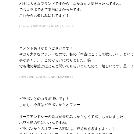
相手は大きなブランドですから、なかなか大変だったんですね。
でもコラボできて本当によかったです。
これからも楽しみにしてます！
| KenKen | 2011/03/08 12:05 AM | hsB0al1I |
コメントありがとうございます！
やはり大きなブランドなので、私の「本当はこうして欲しい！」という
事が多く。。。このぐらいになりました。笑
でも他の希望はほとんど聞いてもらいましたので、嬉しいです。是非よ
| kayo | 2011/03/06 07:10 AM | LtKVdnSo |
ビラボンとのコラボ凄いです！
しかも、今度はビラボンからオファー！
サーフアンドシーのロゴが最初みつからなくて探しちゃいました。
ハワイ島の中にいたんですね。
ビラボンからのオファーの割には、控えめすぎますよ～。]