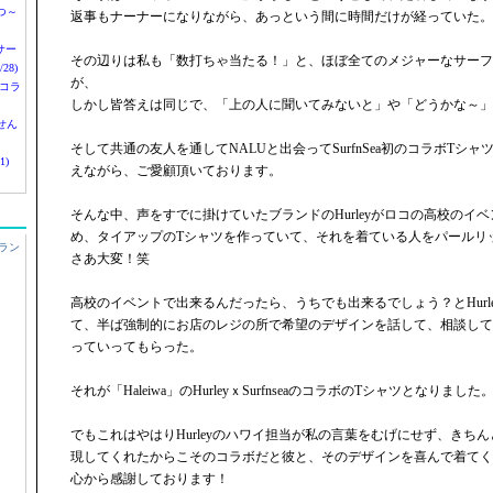
つ～
返事もナーナーになりながら、あっという間に時間だけが経っていた。
nサー
その辺りは私も「数打ちゃ当たる！」と、ほぼ全てのメジャーなサーフ
28)
が、
 コラ
しかし皆答えは同じで、「上の人に聞いてみないと」や「どうかな～」
せん
そして共通の友人を通してNALUと出会ってSurfnSea初のコラボTシ
1)
えながら、ご愛顧頂いております。
そんな中、声をすでに掛けていたブランドのHurleyがロコの高校のイ
め、タイアップのTシャツを作っていて、それを着ている人をパールリ
ラン
さあ大変！笑
高校のイベントで出来るんだったら、うちでも出来るでしょう？とHurl
て、半ば強制的にお店のレジの所で希望のデザインを話して、相談して
っていってもらった。
それが「Haleiwa」のHurleyｘSurfnseaのコラボのTシャツとなりました
でもこれはやはりHurleyのハワイ担当が私の言葉をむげにせず、きち
現してくれたからこそのコラボだと彼と、そのデザインを喜んで着てく
心から感謝しております！