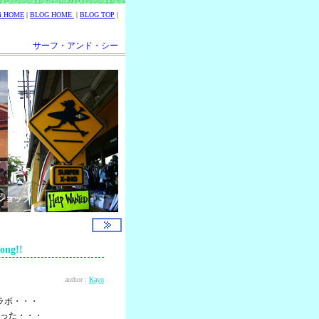
ii HOME
|
BLOG HOME
|
BLOG TOP
|
サーフ・アンド・シー
ショップ
ng!!
author :
Kayo
ラボ・・・
った・・・