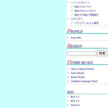
ハワイ入門ガイド
初めてのハワイ
初めてのレンタカー
初めての個人手配旅行
日本で習う
ハワイアンキルト教室
Kayo
(
246
)
Akiyo [Lahaina Divers]
Starts Hawaii
Breeze Hawaii
Academia Language School
RSS 1.0
RSS 2.0
Atom 0.3