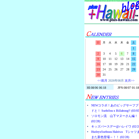
日
月
火
水
木
金
土
1
2
3
4
5
6
7
8
9
10
11
12
13
14
15
16
17
18
19
20
21
22
23
24
25
26
27
28
29
30
31
<<前月
2026年08月
次月>>
NEWコラボ！あのビッグサーフブ
ドと！ SurfnSea x Billabong!! (03/05
ソロモン流 山下マヌーさん編！
(02/28)
キッズバースデー@ハレイワ (02/28
HurleyxSurfnsea Haleiwa Tシャ
また新色登場～！！ (02/28)