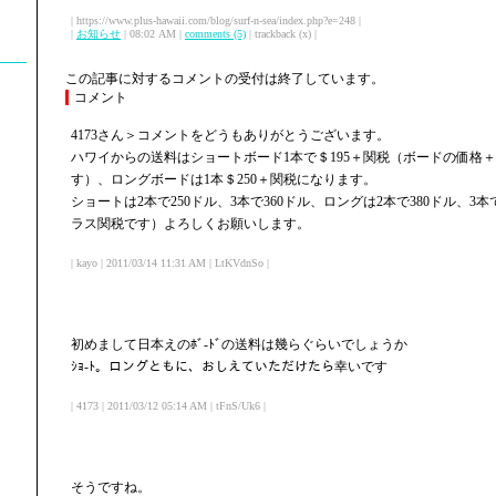
| https://www.plus-hawaii.com/blog/surf-n-sea/index.php?e=248 |
|
お知らせ
| 08:02 AM |
comments (5)
| trackback (x) |
この記事に対するコメントの受付は終了しています。
コメント
4173さん＞コメントをどうもありがとうございます。
ハワイからの送料はショートボード1本で＄195＋関税（ボードの価格
す）、ロングボードは1本＄250＋関税になります。
ショートは2本で250ドル、3本で360ドル、ロングは2本で380ドル、3
ラス関税です）よろしくお願いします。
| kayo | 2011/03/14 11:31 AM | LtKVdnSo |
初めまして日本えのﾎﾞ-ﾄﾞの送料は幾らぐらいでしょうか
ｼｮ-ﾄ。ロングともに、おしえていただけたら幸いです
| 4173 | 2011/03/12 05:14 AM | tFnS/Uk6 |
そうですね。