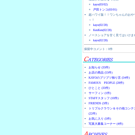
kayo(03/02)
戸田トンコ(03/01)
超ハワイ版！！ワンちゃんのおや
～！
kayo(02/28)
KenKen(02/28)
ノースショアを甘く見てはいけま
kayo(02/28)
保留中コメント：0件
お知らせ (33件)
お店の商品 (53件)
KAYOのブツブツ独り言 (54件)
FAMOUS PEOPLE (28件)
ひとこと (33件)
サーフィン (1件)
STAFFスタッフ (10件)
FRIENDS (3件)
トリプルクラウン＆その他コンテ
(22件)
お気に入り (5件)
写真大募集コーナー (4件)