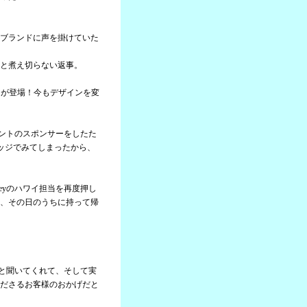
ブランドに声を掛けていた
と煮え切らない返事。
ャツが登場！今もデザインを変
ベントのスポンサーをしたた
ッジでみてしまったから、
eyのハワイ担当を再度押し
、その日のうちに持って帰
。
んと聞いてくれて、そして実
ださるお客様のおかげだと