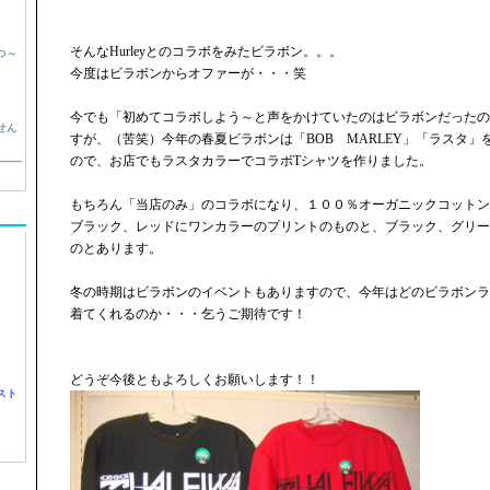
そんなHurleyとのコラボをみたビラボン。。。
つ～
今度はビラボンからオファーが・・・笑
今でも「初めてコラボしよう～と声をかけていたのはビラボンだったの
せん
すが、（苦笑）今年の春夏ビラボンは「BOB MARLEY」「ラスタ
ので、お店でもラスタカラーでコラボTシャツを作りました。
もちろん「当店のみ」のコラボになり、１００％オーガニックコットン
ブラック、レッドにワンカラーのプリントのものと、ブラック、グリー
のとあります。
冬の時期はビラボンのイベントもありますので、今年はどのビラボンラ
着てくれるのか・・・乞うご期待です！
どうぞ今後ともよろしくお願いします！！
スト