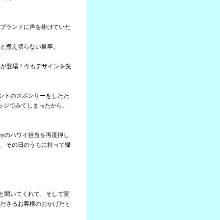
ブランドに声を掛けていた
と煮え切らない返事。
ャツが登場！今もデザインを変
ベントのスポンサーをしたた
ッジでみてしまったから、
eyのハワイ担当を再度押し
、その日のうちに持って帰
。
んと聞いてくれて、そして実
ださるお客様のおかげだと