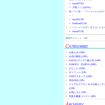
kayo(03/02)
戸田トンコ(03/01)
超ハワイ版！！ワンちゃんのおや
～！
kayo(02/28)
KenKen(02/28)
ノースショアを甘く見てはいけま
kayo(02/28)
保留中コメント：0件
お知らせ (33件)
お店の商品 (53件)
KAYOのブツブツ独り言 (54件)
FAMOUS PEOPLE (28件)
ひとこと (33件)
サーフィン (1件)
STAFFスタッフ (10件)
FRIENDS (3件)
トリプルクラウン＆その他コンテ
(22件)
お気に入り (5件)
写真大募集コーナー (4件)