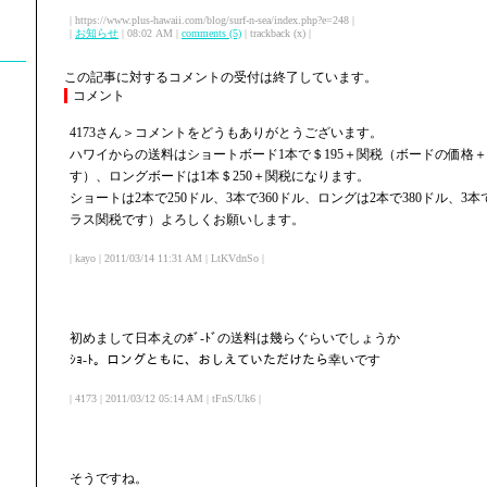
| https://www.plus-hawaii.com/blog/surf-n-sea/index.php?e=248 |
|
お知らせ
| 08:02 AM |
comments (5)
| trackback (x) |
この記事に対するコメントの受付は終了しています。
コメント
4173さん＞コメントをどうもありがとうございます。
ハワイからの送料はショートボード1本で＄195＋関税（ボードの価格
す）、ロングボードは1本＄250＋関税になります。
ショートは2本で250ドル、3本で360ドル、ロングは2本で380ドル、3
ラス関税です）よろしくお願いします。
| kayo | 2011/03/14 11:31 AM | LtKVdnSo |
初めまして日本えのﾎﾞ-ﾄﾞの送料は幾らぐらいでしょうか
ｼｮ-ﾄ。ロングともに、おしえていただけたら幸いです
| 4173 | 2011/03/12 05:14 AM | tFnS/Uk6 |
そうですね。