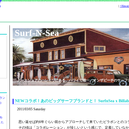
|
+Hawa
Surf-N-Sea
ノースショアのハレイワにある、ハワイで唯一、オンザビーチのサーフ
ラン
NEWコラボ！あのビッグサーフブランドと！ SurfnSea x Billabo
)
2011/03/05 Saturday
)
思い返せば約6年ぐらい前からアプローチして来ていたビラボンとのコ
ツまた
その頃は「コラボレーション」が珍しいという感じで、定着していなか