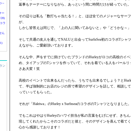
つ～
返事もナーナーになりながら、あっという間に時間だけが経っていた。
nサー
その辺りは私も「数打ちゃ当たる！」と、ほぼ全てのメジャーなサーフ
28)
が、
 コラ
しかし皆答えは同じで、「上の人に聞いてみないと」や「どうかな～」
せん
そして共通の友人を通してNALUと出会ってSurfnSea初のコラボTシ
1)
えながら、ご愛顧頂いております。
そんな中、声をすでに掛けていたブランドのHurleyがロコの高校のイ
め、タイアップのTシャツを作っていて、それを着ている人をパールリ
ラン
さあ大変！笑
高校のイベントで出来るんだったら、うちでも出来るでしょう？とHurl
て、半ば強制的にお店のレジの所で希望のデザインを話して、相談して
っていってもらった。
それが「Haleiwa」のHurleyｘSurfnseaのコラボのTシャツとなりました
でもこれはやはりHurleyのハワイ担当が私の言葉をむげにせず、きち
現してくれたからこそのコラボだと彼と、そのデザインを喜んで着てく
心から感謝しております！