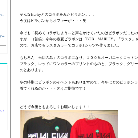
そんなHurleyとのコラボをみたビラボン。。。
つ～
今度はビラボンからオファーが・・・笑
今でも「初めてコラボしよう～と声をかけていたのはビラボンだったの
せん
すが、（苦笑）今年の春夏ビラボンは「BOB MARLEY」「ラスタ
ので、お店でもラスタカラーでコラボTシャツを作りました。
もちろん「当店のみ」のコラボになり、１００％オーガニックコットン
ブラック、レッドにワンカラーのプリントのものと、ブラック、グリー
のとあります。
冬の時期はビラボンのイベントもありますので、今年はどのビラボンラ
着てくれるのか・・・乞うご期待です！
どうぞ今後ともよろしくお願いします！！
スト