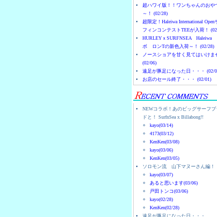
超ハワイ版！！ワンちゃんのおや
～！ (02/28)
超限定！Haleiwa International Ope
フィンコンテストTEEが入荷！ (02/
HURLEYｘSURFNSEA Haleiwa
ボ ロンTの新色入荷～！ (02/28)
ノースショアを甘く見てはいけま
(02/06)
遠足が豚足になった日・・・ (02/0
お店のセール終了・・・ (02/01)
NEWコラボ！あのビッグサーフブ
ドと！ SurfnSea x Billabong!!
kayo(03/14)
4173(03/12)
KenKen(03/08)
kayo(03/06)
KenKen(03/05)
ソロモン流 山下マヌーさん編！
kayo(03/07)
あると思います(03/06)
戸田トンコ(03/06)
kayo(02/28)
KenKen(02/28)
遠足が豚足になった日・・・