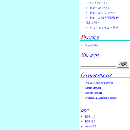
ハワイ入門ガイド
初めてのハワイ
初めてのレンタカー
初めての個人手配旅行
日本で習う
ハワイアンキルト教室
Kayo
(
246
)
Akiyo [Lahaina Divers]
Starts Hawaii
Breeze Hawaii
Academia Language School
RSS 1.0
RSS 2.0
Atom 0.3