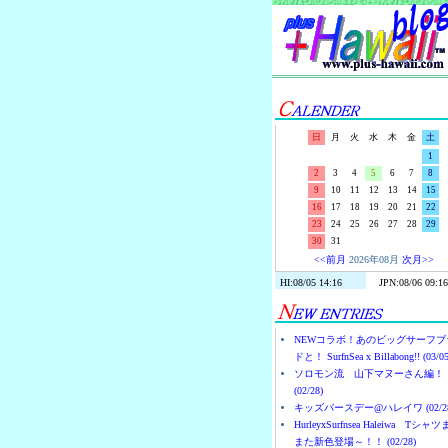
日
月
火
水
木
金
土
1
2
3
4
5
6
7
8
9
10
11
12
13
14
15
16
17
18
19
20
21
22
23
24
25
26
27
28
29
30
31
<<前月
2026年08月
次月>>
NEWコラボ！あのビッグサーフブ
ドと！ SurfnSea x Billabong!! (03/05
ソロモン流 山下マヌーさん編！
(02/28)
キッズバースデー@ハレイワ (02/28
HurleyxSurfnsea Haleiwa Tシャ
また新色登場～！！ (02/28)