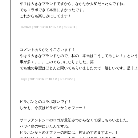
相手は大きなブランドですから、なかなか大変だったんですね。
でもコラボできて本当によかったです。
これからも楽しみにしてます！
| KenKen | 2011/03/08 12:05 AM | hsB0al1I |
コメントありがとうございます！
やはり大きなブランドなので、私の「本当はこうして欲しい！」という
事が多く。。。このぐらいになりました。笑
でも他の希望はほとんど聞いてもらいましたので、嬉しいです。是非よ
| kayo | 2011/03/06 07:10 AM | LtKVdnSo |
ビラボンとのコラボ凄いです！
しかも、今度はビラボンからオファー！
サーフアンドシーのロゴが最初みつからなくて探しちゃいました。
ハワイ島の中にいたんですね。
ビラボンからのオファーの割には、控えめすぎますよ～。]