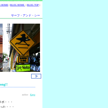
ii HOME
|
BLOG HOME
|
BLOG TOP
|
サーフ・アンド・シー
ショップ
ng!!
author :
Kayo
ラボ・・・
った・・・