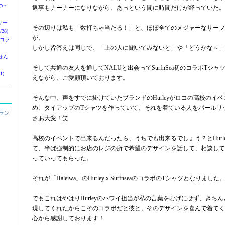
つ～
返事もナーナーになりながら、あっという間に時間だけが経っていた。
nサー
その辺りは私も「数打ちゃ当たる！」と、ほぼ全てのメジャーなサーフ
28)
が、
 コラ
しかし皆答えは同じで、「上の人に聞いてみないと」や「どうかな～」
せん
そして共通の友人を通してNALUと出会ってSurfnSea初のコラボTシ
1)
えながら、ご愛顧頂いております。
そんな中、声をすでに掛けていたブランドのHurleyがロコの高校のイ
め、タイアップのTシャツを作っていて、それを着ている人をパールリ
ラン
さあ大変！笑
高校のイベントで出来るんだったら、うちでも出来るでしょう？とHurl
て、半ば強制的にお店のレジの所で希望のデザインを話して、相談して
っていってもらった。
それが「Haleiwa」のHurleyｘSurfnseaのコラボのTシャツとなりました
でもこれはやはりHurleyのハワイ担当が私の言葉をむげにせず、きち
現してくれたからこそのコラボだと彼と、そのデザインを喜んで着てく
心から感謝しております！