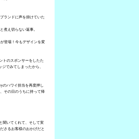
ブランドに声を掛けていた
と煮え切らない返事。
ャツが登場！今もデザインを変
ベントのスポンサーをしたた
ッジでみてしまったから、
eyのハワイ担当を再度押し
、その日のうちに持って帰
。
んと聞いてくれて、そして実
ださるお客様のおかげだと