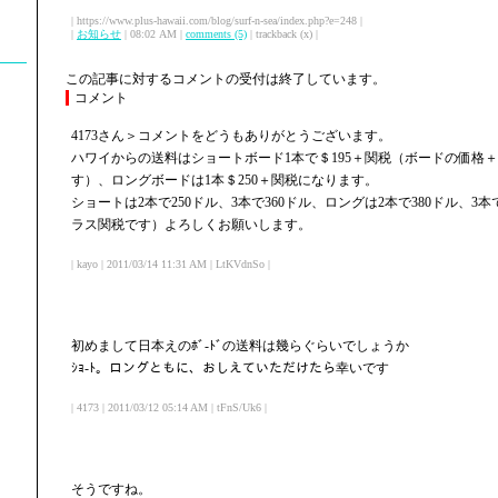
| https://www.plus-hawaii.com/blog/surf-n-sea/index.php?e=248 |
|
お知らせ
| 08:02 AM |
comments (5)
| trackback (x) |
この記事に対するコメントの受付は終了しています。
コメント
4173さん＞コメントをどうもありがとうございます。
ハワイからの送料はショートボード1本で＄195＋関税（ボードの価格
す）、ロングボードは1本＄250＋関税になります。
ショートは2本で250ドル、3本で360ドル、ロングは2本で380ドル、3
ラス関税です）よろしくお願いします。
| kayo | 2011/03/14 11:31 AM | LtKVdnSo |
初めまして日本えのﾎﾞ-ﾄﾞの送料は幾らぐらいでしょうか
ｼｮ-ﾄ。ロングともに、おしえていただけたら幸いです
| 4173 | 2011/03/12 05:14 AM | tFnS/Uk6 |
そうですね。