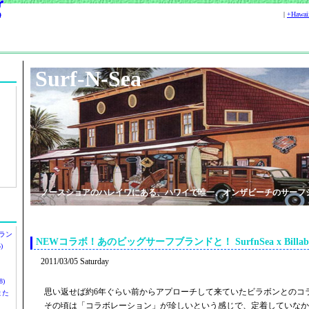
|
+Hawa
Surf-N-Sea
ノースショアのハレイワにある、ハワイで唯一、オンザビーチのサーフ
ラン
NEWコラボ！あのビッグサーフブランドと！ SurfnSea x Billabo
)
2011/03/05 Saturday
)
思い返せば約6年ぐらい前からアプローチして来ていたビラボンとのコ
ツまた
その頃は「コラボレーション」が珍しいという感じで、定着していなか