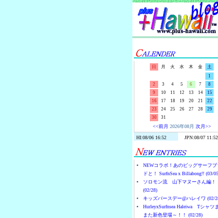
日
月
火
水
木
金
土
1
2
3
4
5
6
7
8
9
10
11
12
13
14
15
16
17
18
19
20
21
22
23
24
25
26
27
28
29
30
31
<<前月
2026年08月
次月>>
NEWコラボ！あのビッグサーフブ
ドと！ SurfnSea x Billabong!! (03/05
ソロモン流 山下マヌーさん編！
(02/28)
キッズバースデー@ハレイワ (02/28
HurleyxSurfnsea Haleiwa Tシャ
また新色登場～！！ (02/28)