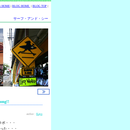
ii HOME
|
BLOG HOME
|
BLOG TOP
|
サーフ・アンド・シー
ショップ
ng!!
author :
Kayo
ラボ・・・
った・・・