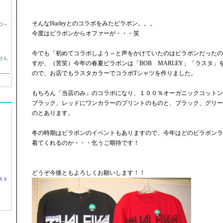
そんなHurleyとのコラボをみたビラボン。。。
つ～
今度はビラボンからオファーが・・・笑
今でも「初めてコラボしよう～と声をかけていたのはビラボンだったの
せん
すが、（苦笑）今年の春夏ビラボンは「BOB MARLEY」「ラスタ
ので、お店でもラスタカラーでコラボTシャツを作りました。
もちろん「当店のみ」のコラボになり、１００％オーガニックコットン
ブラック、レッドにワンカラーのプリントのものと、ブラック、グリー
のとあります。
冬の時期はビラボンのイベントもありますので、今年はどのビラボンラ
着てくれるのか・・・乞うご期待です！
どうぞ今後ともよろしくお願いします！！
スト