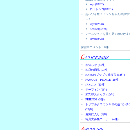
kayo(03/02)
戸田トンコ(03/01)
超ハワイ版！！ワンちゃんのおや
～！
kayo(02/28)
KenKen(02/28)
ノースショアを甘く見てはいけま
kayo(02/28)
保留中コメント：0件
お知らせ (33件)
お店の商品 (53件)
KAYOのブツブツ独り言 (54件)
FAMOUS PEOPLE (28件)
ひとこと (33件)
サーフィン (1件)
STAFFスタッフ (10件)
FRIENDS (3件)
トリプルクラウン＆その他コンテ
(22件)
お気に入り (5件)
写真大募集コーナー (4件)