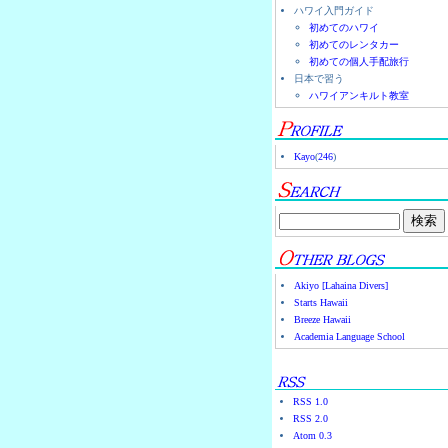
ハワイ入門ガイド
初めてのハワイ
初めてのレンタカー
初めての個人手配旅行
日本で習う
ハワイアンキルト教室
Kayo
(
246
)
Akiyo [Lahaina Divers]
Starts Hawaii
Breeze Hawaii
Academia Language School
RSS 1.0
RSS 2.0
Atom 0.3