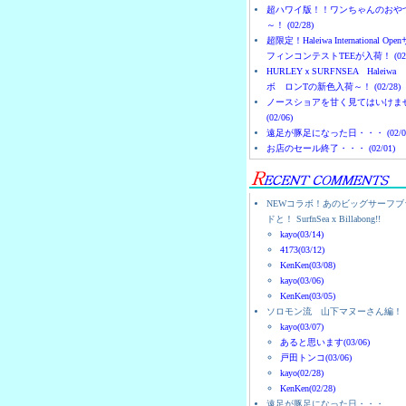
超ハワイ版！！ワンちゃんのおや
～！ (02/28)
超限定！Haleiwa International Ope
フィンコンテストTEEが入荷！ (02/
HURLEYｘSURFNSEA Haleiwa
ボ ロンTの新色入荷～！ (02/28)
ノースショアを甘く見てはいけま
(02/06)
遠足が豚足になった日・・・ (02/0
お店のセール終了・・・ (02/01)
NEWコラボ！あのビッグサーフブ
ドと！ SurfnSea x Billabong!!
kayo(03/14)
4173(03/12)
KenKen(03/08)
kayo(03/06)
KenKen(03/05)
ソロモン流 山下マヌーさん編！
kayo(03/07)
あると思います(03/06)
戸田トンコ(03/06)
kayo(02/28)
KenKen(02/28)
遠足が豚足になった日・・・