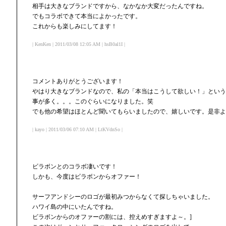
相手は大きなブランドですから、なかなか大変だったんですね。
でもコラボできて本当によかったです。
これからも楽しみにしてます！
| KenKen | 2011/03/08 12:05 AM | hsB0al1I |
コメントありがとうございます！
やはり大きなブランドなので、私の「本当はこうして欲しい！」という
事が多く。。。このぐらいになりました。笑
でも他の希望はほとんど聞いてもらいましたので、嬉しいです。是非よ
| kayo | 2011/03/06 07:10 AM | LtKVdnSo |
ビラボンとのコラボ凄いです！
しかも、今度はビラボンからオファー！
サーフアンドシーのロゴが最初みつからなくて探しちゃいました。
ハワイ島の中にいたんですね。
ビラボンからのオファーの割には、控えめすぎますよ～。]