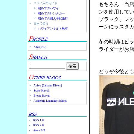
ハワイ入門ガイド
もちろん「当
初めてのハワイ
ンを使用して
初めてのレンタカー
ブラック、レ
初めての個人手配旅行
日本で習う
ーンにラスタ
ハワイアンキルト教室
冬の時期はビ
Kayo
(
246
)
ライダーがお店
どうぞ今後と
Akiyo [Lahaina Divers]
Starts Hawaii
Breeze Hawaii
Academia Language School
RSS 1.0
RSS 2.0
Atom 0.3