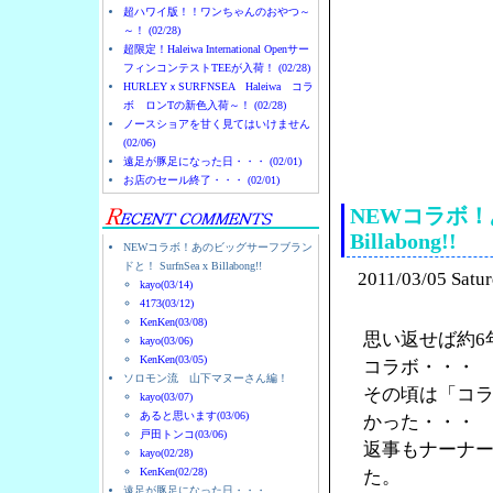
超ハワイ版！！ワンちゃんのおやつ～
～！ (02/28)
超限定！Haleiwa International Openサー
フィンコンテストTEEが入荷！ (02/28)
HURLEYｘSURFNSEA Haleiwa コラ
ボ ロンTの新色入荷～！ (02/28)
ノースショアを甘く見てはいけません
(02/06)
ノースショアのハレイ
遠足が豚足になった日・・・ (02/01)
お店のセール終了・・・ (02/01)
NEWコラボ！あ
Billabong!!
NEWコラボ！あのビッグサーフブラン
ドと！ SurfnSea x Billabong!!
2011/03/05 Satu
kayo(03/14)
4173(03/12)
KenKen(03/08)
思い返せば約6
kayo(03/06)
KenKen(03/05)
コラボ・・・
ソロモン流 山下マヌーさん編！
その頃は「コ
kayo(03/07)
あると思います(03/06)
かった・・・
戸田トンコ(03/06)
返事もナーナ
kayo(02/28)
KenKen(02/28)
た。
遠足が豚足になった日・・・