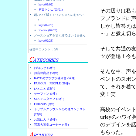
kayo(03/02)
戸田トンコ(03/01)
その辺りは私
超ハワイ版！！ワンちゃんのおやつ～
フブランドに
～！
しかし皆答え
kayo(02/28)
KenKen(02/28)
～」と煮え切
ノースショアを甘く見てはいけません
kayo(02/28)
そして共通の友人
保留中コメント：0件
ツが登場！今
お知らせ (33件)
そんな中、声を
お店の商品 (53件)
ベントのスポン
KAYOのブツブツ独り言 (54件)
FAMOUS PEOPLE (28件)
て、それを着
ひとこと (33件)
変！笑
サーフィン (1件)
STAFFスタッフ (10件)
FRIENDS (3件)
高校のイベント
トリプルクラウン＆その他コンテスト
(22件)
urleyのハ
お気に入り (5件)
のデザインを
写真大募集コーナー (4件)
もらった。