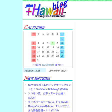
Surf-N-S
日
月
火
水
木
金
土
1
2
3
4
5
6
7
8
9
10
11
12
13
14
15
16
17
18
19
20
21
22
23
24
25
26
27
28
29
30
31
<<前月
2026年08月
次月>>
NEWコラボ！あのビッグサーフブラン
ドと！ SurfnSea x Billabong!! (03/05)
ソロモン流 山下マヌーさん編！
(02/28)
キッズバースデー@ハレイワ (02/28)
HurleyxSurfnsea Haleiwa Tシャツまた
また新色登場～！！ (02/28)