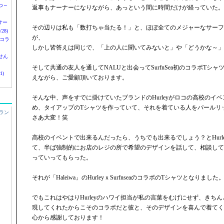
つ～
返事もナーナーになりながら、あっという間に時間だけが経っていた。
nサー
その辺りは私も「数打ちゃ当たる！」と、ほぼ全てのメジャーなサーフ
28)
が、
 コラ
しかし皆答えは同じで、「上の人に聞いてみないと」や「どうかな～」
せん
そして共通の友人を通してNALUと出会ってSurfnSea初のコラボTシ
1)
えながら、ご愛顧頂いております。
そんな中、声をすでに掛けていたブランドのHurleyがロコの高校のイ
め、タイアップのTシャツを作っていて、それを着ている人をパールリ
ラン
さあ大変！笑
高校のイベントで出来るんだったら、うちでも出来るでしょう？とHurl
て、半ば強制的にお店のレジの所で希望のデザインを話して、相談して
っていってもらった。
それが「Haleiwa」のHurleyｘSurfnseaのコラボのTシャツとなりました
でもこれはやはりHurleyのハワイ担当が私の言葉をむげにせず、きち
現してくれたからこそのコラボだと彼と、そのデザインを喜んで着てく
心から感謝しております！