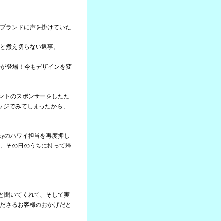
ブランドに声を掛けていた
と煮え切らない返事。
ャツが登場！今もデザインを変
ベントのスポンサーをしたた
ッジでみてしまったから、
eyのハワイ担当を再度押し
、その日のうちに持って帰
。
んと聞いてくれて、そして実
ださるお客様のおかげだと