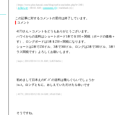
| https://www.plus-hawaii.com/blog/surf-n-sea/index.php?e=248 |
|
お知らせ
| 08:02 AM |
comments (5)
| trackback (x) |
この記事に対するコメントの受付は終了しています。
コメント
4173さん＞コメントをどうもありがとうございます。
ハワイからの送料はショートボード1本で＄195＋関税（ボードの価格
す）、ロングボードは1本＄250＋関税になります。
ショートは2本で250ドル、3本で360ドル、ロングは2本で380ドル、3
ラス関税です）よろしくお願いします。
| kayo | 2011/03/14 11:31 AM | LtKVdnSo |
初めまして日本えのﾎﾞ-ﾄﾞの送料は幾らぐらいでしょうか
ｼｮ-ﾄ。ロングともに、おしえていただけたら幸いです
| 4173 | 2011/03/12 05:14 AM | tFnS/Uk6 |
そうですね。