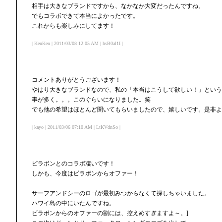
相手は大きなブランドですから、なかなか大変だったんですね。
でもコラボできて本当によかったです。
これからも楽しみにしてます！
| KenKen | 2011/03/08 12:05 AM | hsB0al1I |
コメントありがとうございます！
やはり大きなブランドなので、私の「本当はこうして欲しい！」という
事が多く。。。このぐらいになりました。笑
でも他の希望はほとんど聞いてもらいましたので、嬉しいです。是非よ
| kayo | 2011/03/06 07:10 AM | LtKVdnSo |
ビラボンとのコラボ凄いです！
しかも、今度はビラボンからオファー！
サーフアンドシーのロゴが最初みつからなくて探しちゃいました。
ハワイ島の中にいたんですね。
ビラボンからのオファーの割には、控えめすぎますよ～。]