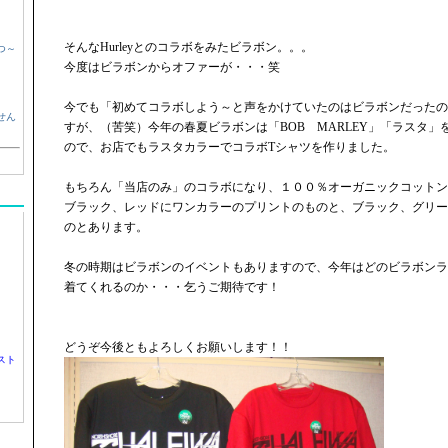
そんなHurleyとのコラボをみたビラボン。。。
つ～
今度はビラボンからオファーが・・・笑
今でも「初めてコラボしよう～と声をかけていたのはビラボンだったの
せん
すが、（苦笑）今年の春夏ビラボンは「BOB MARLEY」「ラスタ
ので、お店でもラスタカラーでコラボTシャツを作りました。
もちろん「当店のみ」のコラボになり、１００％オーガニックコットン
ブラック、レッドにワンカラーのプリントのものと、ブラック、グリー
のとあります。
冬の時期はビラボンのイベントもありますので、今年はどのビラボンラ
着てくれるのか・・・乞うご期待です！
どうぞ今後ともよろしくお願いします！！
スト