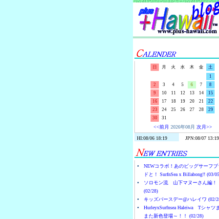
日
月
火
水
木
金
土
1
2
3
4
5
6
7
8
9
10
11
12
13
14
15
16
17
18
19
20
21
22
23
24
25
26
27
28
29
30
31
<<前月
2026年08月
次月>>
NEWコラボ！あのビッグサーフブ
ドと！ SurfnSea x Billabong!! (03/05
ソロモン流 山下マヌーさん編！
(02/28)
キッズバースデー@ハレイワ (02/28
HurleyxSurfnsea Haleiwa Tシャ
また新色登場～！！ (02/28)