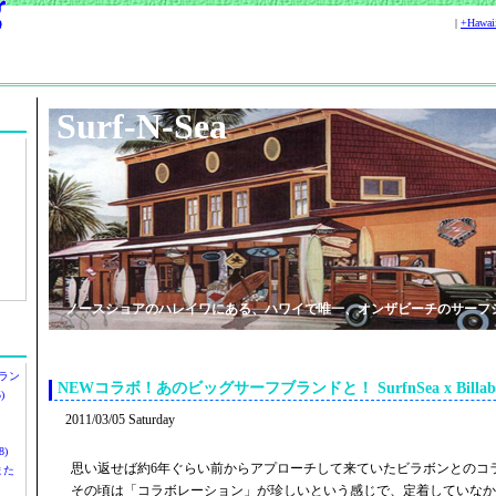
|
+Hawa
Surf-N-Sea
ノースショアのハレイワにある、ハワイで唯一、オンザビーチのサーフ
ラン
NEWコラボ！あのビッグサーフブランドと！ SurfnSea x Billabo
)
2011/03/05 Saturday
)
思い返せば約6年ぐらい前からアプローチして来ていたビラボンとのコ
ツまた
その頃は「コラボレーション」が珍しいという感じで、定着していなか