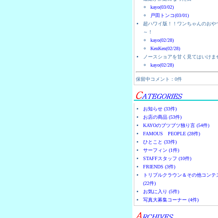
kayo(03/02)
戸田トンコ(03/01)
超ハワイ版！！ワンちゃんのおや
～！
kayo(02/28)
KenKen(02/28)
ノースショアを甘く見てはいけま
kayo(02/28)
保留中コメント：0件
お知らせ (33件)
お店の商品 (53件)
KAYOのブツブツ独り言 (54件)
FAMOUS PEOPLE (28件)
ひとこと (33件)
サーフィン (1件)
STAFFスタッフ (10件)
FRIENDS (3件)
トリプルクラウン＆その他コンテ
(22件)
お気に入り (5件)
写真大募集コーナー (4件)