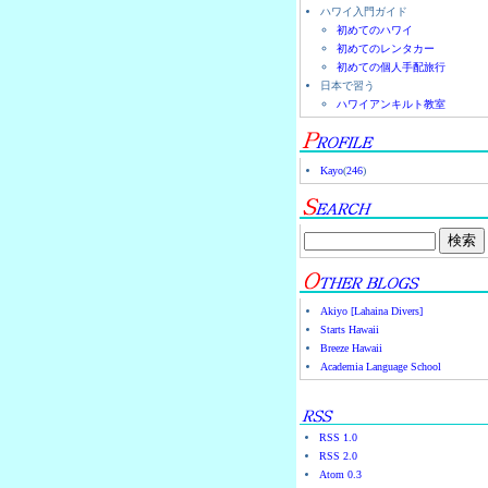
ハワイ入門ガイド
初めてのハワイ
初めてのレンタカー
初めての個人手配旅行
日本で習う
ハワイアンキルト教室
Kayo
(
246
)
Akiyo [Lahaina Divers]
Starts Hawaii
Breeze Hawaii
Academia Language School
RSS 1.0
RSS 2.0
Atom 0.3