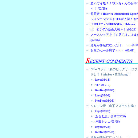
超ハワイ版！！ワンちゃんのおや
～！ (02/28)
超限定！Haleiwa International Ope
フィンコンテストTEEが入荷！ (02/
HURLEYｘSURFNSEA Haleiwa
ボ ロンTの新色入荷～！ (02/28)
ノースショアを甘く見てはいけま
(02/06)
遠足が豚足になった日・・・ (02/0
お店のセール終了・・・ (02/01)
NEWコラボ！あのビッグサーフブ
ドと！ SurfnSea x Billabong!!
kayo(03/14)
4173(03/12)
KenKen(03/08)
kayo(03/06)
KenKen(03/05)
ソロモン流 山下マヌーさん編！
kayo(03/07)
あると思います(03/06)
戸田トンコ(03/06)
kayo(02/28)
KenKen(02/28)
遠足が豚足になった日・・・