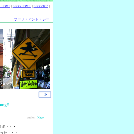
ii HOME
|
BLOG HOME
|
BLOG TOP
|
サーフ・アンド・シー
ショップ
ng!!
author :
Kayo
ラボ・・・
った・・・