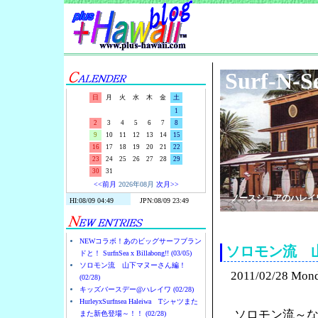
Surf-N-S
日
月
火
水
木
金
土
1
2
3
4
5
6
7
8
9
10
11
12
13
14
15
16
17
18
19
20
21
22
23
24
25
26
27
28
29
30
31
<<前月
2026年08月
次月>>
ノースショアのハレイ
NEWコラボ！あのビッグサーフブラン
ソロモン流 
ドと！ SurfnSea x Billabong!! (03/05)
ソロモン流 山下マヌーさん編！
2011/02/28 Mon
(02/28)
キッズバースデー@ハレイワ (02/28)
HurleyxSurfnsea Haleiwa Tシャツまた
ソロモン流～
また新色登場～！！ (02/28)