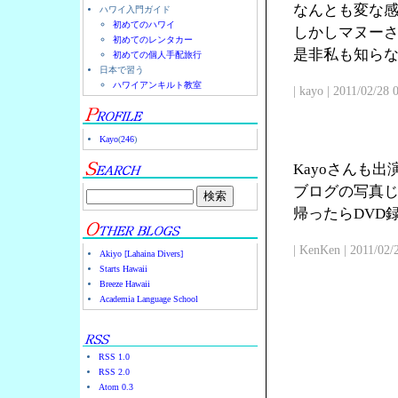
なんとも変な
ハワイ入門ガイド
初めてのハワイ
しかしマヌー
初めてのレンタカー
是非私も知ら
初めての個人手配旅行
日本で習う
ハワイアンキルト教室
| kayo | 2011/02/28
Kayo
(
246
)
Kayoさんも
ブログの写真じ
帰ったらDVD
| KenKen | 2011/02/
Akiyo [Lahaina Divers]
Starts Hawaii
Breeze Hawaii
Academia Language School
RSS 1.0
RSS 2.0
Atom 0.3