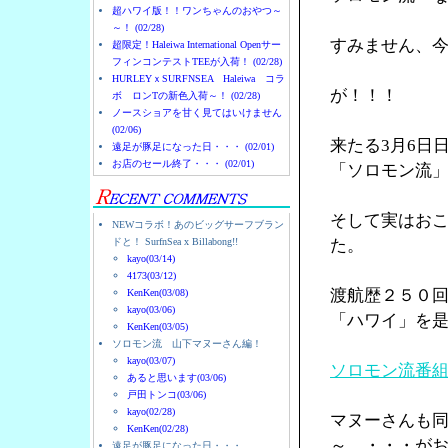
超ハワイ版！！ワンちゃんのおやつ～
～！ (02/28)
すみません、
超限定！Haleiwa International Openサー
フィンコンテストTEEが入荷！ (02/28)
HURLEYｘSURFNSEA Haleiwa コラ
が！！！
ボ ロンTの新色入荷～！ (02/28)
ノースショアを甘く見てはいけません
(02/06)
来たる3月6日
遠足が豚足になった日・・・ (02/01)
お店のセール終了・・・ (02/01)
「ソロモン流
そして実はお
NEWコラボ！あのビッグサーフブラン
ドと！ SurfnSea x Billabong!!
た。
kayo(03/14)
4173(03/12)
渡航歴２５０
KenKen(03/08)
kayo(03/06)
「ハワイ」を
KenKen(03/05)
ソロモン流 山下マヌーさん編！
kayo(03/07)
ソロモン流番
あると思います(03/06)
戸田トンコ(03/06)
kayo(02/28)
マヌーさんも
KenKen(02/28)
～ ・・・が
遠足が豚足になった日・・・