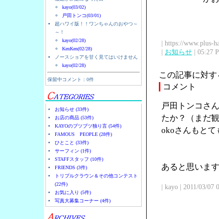
kayo(03/02)
戸田トンコ(03/01)
超ハワイ版！！ワンちゃんのおやつ～
～！
kayo(02/28)
| https://www.plus-h
KenKen(02/28)
|
お知らせ
| 05:27 
ノースショアを甘く見てはいけません
kayo(02/28)
この記事に対す
保留中コメント：0件
コメント
戸田トンコさん
お知らせ (33件)
たか？（まだ観
お店の商品 (53件)
KAYOのブツブツ独り言 (54件)
okoさんもと
FAMOUS PEOPLE (28件)
ひとこと (33件)
サーフィン (1件)
STAFFスタッフ (10件)
あると思います
FRIENDS (3件)
トリプルクラウン＆その他コンテスト
(22件)
| kayo | 2011/03/07
お気に入り (5件)
写真大募集コーナー (4件)