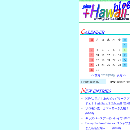
日
月
火
水
木
金
土
1
2
3
4
5
6
7
8
9
10
11
12
13
14
15
16
17
18
19
20
21
22
23
24
25
26
27
28
29
30
31
<<前月
2026年08月
次月>>
NEWコラボ！あのビッグサーフブ
ドと！ SurfnSea x Billabong!! (03/05
ソロモン流 山下マヌーさん編！
(02/28)
キッズバースデー@ハレイワ (02/28
HurleyxSurfnsea Haleiwa Tシャ
また新色登場～！！ (02/28)