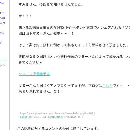
つ～
すみません、今回まで知りませんでした。
nサー
が！！！
28)
 コラ
来たる3月6日日曜日の夜9時54分からテレビ東京でオンエアされる「
せん
回は山下マヌーさんが登場～～！！
1)
そして実はおこぼれに預かって私もちょっくら登場させて頂きました。
渡航歴２５０回以上という旅行作家のマヌーさんによって暴かれる「ハ
みてください～
ラン
ソロモン流番組予告
マヌーさんも同じくアメブロやってますが、ブログは
こちら
です～ ・
あまりされてません。笑！！
| https://www.plus-hawaii.com/blog/surf-n-sea/index.php?e=247 |
|
お知らせ
| 05:27 PM |
comments (5)
| trackback (x) |
この記事に対するコメントの受付は終了しています。