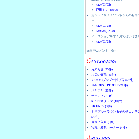
kayo(03/02)
戸田トンコ(03/01)
超ハワイ版！！ワンちゃんのおや
～！
kayo(02/28)
KenKen(02/28)
ノースショアを甘く見てはいけま
kayo(02/28)
保留中コメント：0件
お知らせ (33件)
お店の商品 (53件)
KAYOのブツブツ独り言 (54件)
FAMOUS PEOPLE (28件)
ひとこと (33件)
サーフィン (1件)
STAFFスタッフ (10件)
FRIENDS (3件)
トリプルクラウン＆その他コンテ
(22件)
お気に入り (5件)
写真大募集コーナー (4件)