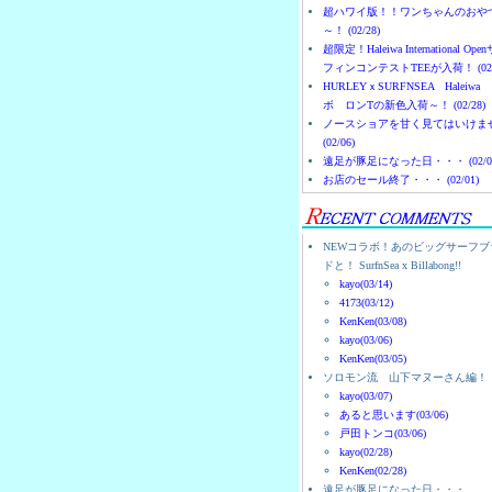
超ハワイ版！！ワンちゃんのおや
～！ (02/28)
超限定！Haleiwa International Ope
フィンコンテストTEEが入荷！ (02/
HURLEYｘSURFNSEA Haleiwa
ボ ロンTの新色入荷～！ (02/28)
ノースショアを甘く見てはいけま
(02/06)
遠足が豚足になった日・・・ (02/0
お店のセール終了・・・ (02/01)
NEWコラボ！あのビッグサーフブ
ドと！ SurfnSea x Billabong!!
kayo(03/14)
4173(03/12)
KenKen(03/08)
kayo(03/06)
KenKen(03/05)
ソロモン流 山下マヌーさん編！
kayo(03/07)
あると思います(03/06)
戸田トンコ(03/06)
kayo(02/28)
KenKen(02/28)
遠足が豚足になった日・・・