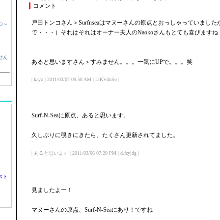
コメント
戸田トンコさん＞Surfnseaはマヌーさんの原点とおっしゃっていまし
つ～
で・・・）それはそれはオーナー夫人のNaokoさんもとても喜びますね
せん
あると思いますさん＞すみません。。。一気にUPで。。。笑
| kayo | 2011/03/07 09:58 AM | LtKVdnSo |
Surf-N-Seaに原点、あると思います。
久しぶりに覗きにきたら、たくさん更新されてました。
| あると思います | 2011/03/06 07:20 PM | d.fzyjdg |
スト
見ましたよー！
マヌーさんの原点、Surf-N-Seaにあり！ですね