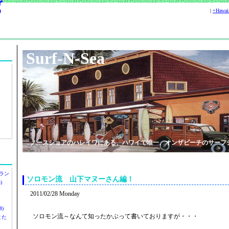
|
+Hawa
Surf-N-Sea
ノースショアのハレイワにある、ハワイで唯一、オンザビーチのサーフ
ラン
ソロモン流 山下マヌーさん編！
)
2011/02/28 Monday
)
ソロモン流～なんて知ったかぶって書いておりますが・・・
ツまた