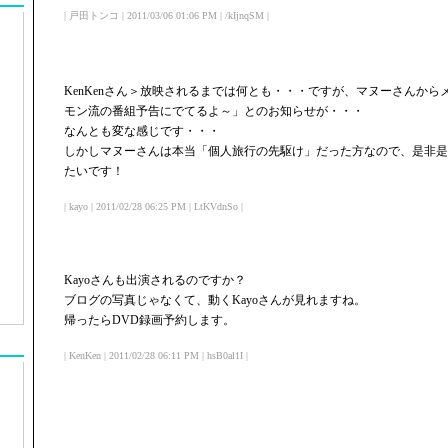
| 戸田トンコ | 2011/03/06 01:06 PM | /kIjnqSM |
KenKenさん＞放映されるまでは何とも・・・ですが、マヌーさんか
モン流の番組予告にでてるよ～」とのお知らせが・・・
なんとも変な感じです・・・
しかしマヌーさんは本当「個人旅行の先駆け」だった方なので、是非是
たいです！
| kayo | 2011/02/28 06:25 PM | LtKVdnSo |
Kayoさんも出演されるのですか？
ブログの写真じゃなくて、動くKayoさんが見れますね。
帰ったらDVD録画予約します。
| KenKen | 2011/02/28 06:11 PM | hsB0al1I |