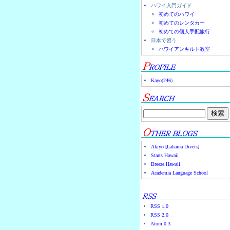
ハワイ入門ガイド
初めてのハワイ
初めてのレンタカー
初めての個人手配旅行
日本で習う
ハワイアンキルト教室
Kayo
(
246
)
Akiyo [Lahaina Divers]
Starts Hawaii
Breeze Hawaii
Academia Language School
RSS 1.0
RSS 2.0
Atom 0.3