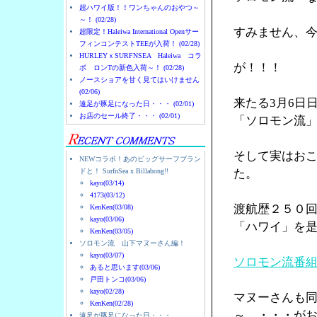
超ハワイ版！！ワンちゃんのおやつ～
～！ (02/28)
すみません、
超限定！Haleiwa International Openサー
フィンコンテストTEEが入荷！ (02/28)
HURLEYｘSURFNSEA Haleiwa コラ
が！！！
ボ ロンTの新色入荷～！ (02/28)
ノースショアを甘く見てはいけません
(02/06)
来たる3月6日
遠足が豚足になった日・・・ (02/01)
お店のセール終了・・・ (02/01)
「ソロモン流
そして実はお
NEWコラボ！あのビッグサーフブラン
ドと！ SurfnSea x Billabong!!
た。
kayo(03/14)
4173(03/12)
渡航歴２５０
KenKen(03/08)
kayo(03/06)
「ハワイ」を
KenKen(03/05)
ソロモン流 山下マヌーさん編！
kayo(03/07)
ソロモン流番
あると思います(03/06)
戸田トンコ(03/06)
kayo(02/28)
マヌーさんも
KenKen(02/28)
～ ・・・が
遠足が豚足になった日・・・