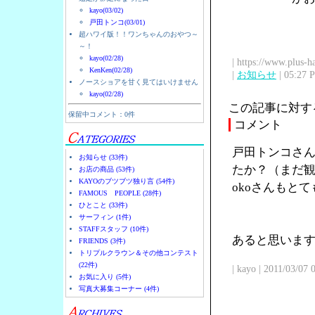
kayo(03/02)
戸田トンコ(03/01)
超ハワイ版！！ワンちゃんのおやつ～
～！
kayo(02/28)
| https://www.plus-h
KenKen(02/28)
|
お知らせ
| 05:27 
ノースショアを甘く見てはいけません
kayo(02/28)
この記事に対す
保留中コメント：0件
コメント
戸田トンコさん
お知らせ (33件)
たか？（まだ観
お店の商品 (53件)
KAYOのブツブツ独り言 (54件)
okoさんもと
FAMOUS PEOPLE (28件)
ひとこと (33件)
サーフィン (1件)
STAFFスタッフ (10件)
あると思います
FRIENDS (3件)
トリプルクラウン＆その他コンテスト
(22件)
| kayo | 2011/03/07
お気に入り (5件)
写真大募集コーナー (4件)