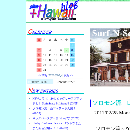
Surf-N-S
日
月
火
水
木
金
土
1
2
3
4
5
6
7
8
9
10
11
12
13
14
15
16
17
18
19
20
21
22
23
24
25
26
27
28
29
30
31
<<前月
2026年08月
次月>>
ノースショアのハレイ
NEWコラボ！あのビッグサーフブラン
ソロモン流 
ドと！ SurfnSea x Billabong!! (03/05)
ソロモン流 山下マヌーさん編！
2011/02/28 Mon
(02/28)
キッズバースデー@ハレイワ (02/28)
HurleyxSurfnsea Haleiwa Tシャツまた
ソロモン流～
また新色登場～！！ (02/28)