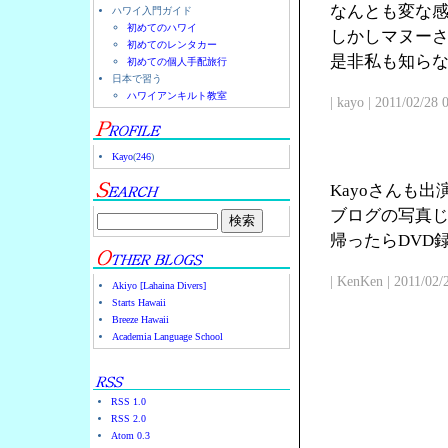
なんとも変な
ハワイ入門ガイド
初めてのハワイ
しかしマヌー
初めてのレンタカー
是非私も知ら
初めての個人手配旅行
日本で習う
ハワイアンキルト教室
| kayo | 2011/02/28
Kayo
(
246
)
Kayoさんも
ブログの写真じ
帰ったらDVD
| KenKen | 2011/02/
Akiyo [Lahaina Divers]
Starts Hawaii
Breeze Hawaii
Academia Language School
RSS 1.0
RSS 2.0
Atom 0.3