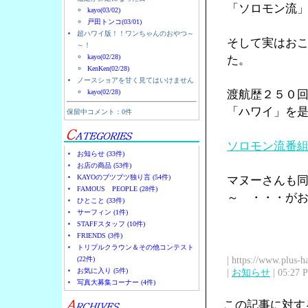
「ソロモン流
kayo(03/02)
戸田トンコ(03/01)
超ハワイ版！！ワンちゃんのおやつ～
そして実はお
～！
kayo(02/28)
た。
KenKen(02/28)
ノースショアを甘く見てはいけません
kayo(02/28)
渡航歴２５０
「ハワイ」を
保留中コメント：0件
ソロモン流番
お知らせ (33件)
お店の商品 (53件)
KAYOのブツブツ独り言 (54件)
マヌーさんも
FAMOUS PEOPLE (28件)
～ ・・・が
ひとこと (33件)
サーフィン (1件)
STAFFスタッフ (10件)
FRIENDS (3件)
トリプルクラウン＆その他コンテスト
| https://www.plus-h
(22件)
お気に入り (5件)
|
お知らせ
| 05:27 
写真大募集コーナー (4件)
この記事に対す