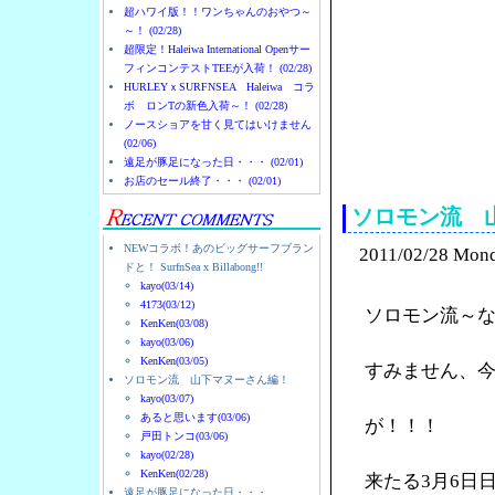
超ハワイ版！！ワンちゃんのおやつ～
～！ (02/28)
超限定！Haleiwa International Openサー
フィンコンテストTEEが入荷！ (02/28)
HURLEYｘSURFNSEA Haleiwa コラ
ボ ロンTの新色入荷～！ (02/28)
ノースショアを甘く見てはいけません
(02/06)
ノースショアのハレイ
遠足が豚足になった日・・・ (02/01)
お店のセール終了・・・ (02/01)
ソロモン流 
NEWコラボ！あのビッグサーフブラン
2011/02/28 Mon
ドと！ SurfnSea x Billabong!!
kayo(03/14)
4173(03/12)
ソロモン流～
KenKen(03/08)
kayo(03/06)
KenKen(03/05)
すみません、
ソロモン流 山下マヌーさん編！
kayo(03/07)
あると思います(03/06)
が！！！
戸田トンコ(03/06)
kayo(02/28)
KenKen(02/28)
来たる3月6日
遠足が豚足になった日・・・