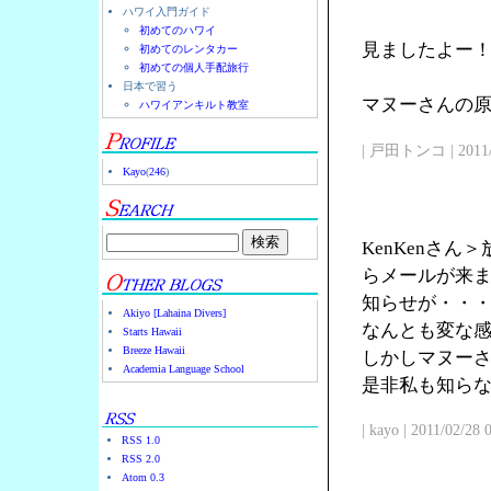
ハワイ入門ガイド
初めてのハワイ
見ましたよー
初めてのレンタカー
初めての個人手配旅行
日本で習う
マヌーさんの原点
ハワイアンキルト教室
| 戸田トンコ | 2011/03
Kayo
(
246
)
KenKenさ
らメールが来
知らせが・・
Akiyo [Lahaina Divers]
なんとも変な
Starts Hawaii
Breeze Hawaii
しかしマヌー
Academia Language School
是非私も知ら
| kayo | 2011/02/28
RSS 1.0
RSS 2.0
Atom 0.3