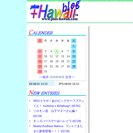
Surf-N-S
日
月
火
水
木
金
土
1
2
3
4
5
6
7
8
9
10
11
12
13
14
15
16
17
18
19
20
21
22
23
24
25
26
27
28
29
30
31
<<前月
2026年08月
次月>>
NEWコラボ！あのビッグサーフブラン
ドと！ SurfnSea x Billabong!! (03/05)
ソロモン流 山下マヌーさん編！
(02/28)
キッズバースデー@ハレイワ (02/28)
HurleyxSurfnsea Haleiwa Tシャツまた
また新色登場～！！ (02/28)