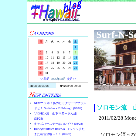
Surf-N-S
日
月
火
水
木
金
土
1
2
3
4
5
6
7
8
9
10
11
12
13
14
15
16
17
18
19
20
21
22
23
24
25
26
27
28
29
30
31
<<前月
2026年08月
次月>>
ノースショアのハレイ
NEWコラボ！あのビッグサーフブラン
ソロモン流 
ドと！ SurfnSea x Billabong!! (03/05)
ソロモン流 山下マヌーさん編！
2011/02/28 Mon
(02/28)
キッズバースデー@ハレイワ (02/28)
HurleyxSurfnsea Haleiwa Tシャツまた
ソロモン流～
また新色登場～！！ (02/28)