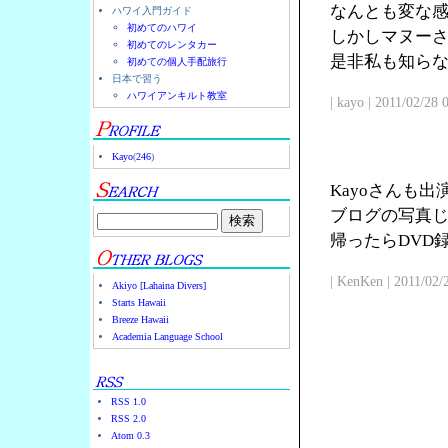
なんとも変な
ハワイ入門ガイド
初めてのハワイ
しかしマヌー
初めてのレンタカー
是非私も知ら
初めての個人手配旅行
日本で習う
ハワイアンキルト教室
| kayo | 2011/02/28
Kayo
(
246
)
Kayoさんも
ブログの写真じ
帰ったらDVD
| KenKen | 2011/02/
Akiyo [Lahaina Divers]
Starts Hawaii
Breeze Hawaii
Academia Language School
RSS 1.0
RSS 2.0
Atom 0.3