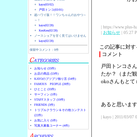
kayo(03/02)
戸田トンコ(03/01)
超ハワイ版！！ワンちゃんのおやつ～
～！
kayo(02/28)
| https://www.plus-h
KenKen(02/28)
|
お知らせ
| 05:27 
ノースショアを甘く見てはいけません
kayo(02/28)
この記事に対す
保留中コメント：0件
コメント
戸田トンコさん
お知らせ (33件)
たか？（まだ観
お店の商品 (53件)
KAYOのブツブツ独り言 (54件)
okoさんもと
FAMOUS PEOPLE (28件)
ひとこと (33件)
サーフィン (1件)
STAFFスタッフ (10件)
あると思います
FRIENDS (3件)
トリプルクラウン＆その他コンテスト
(22件)
| kayo | 2011/03/07
お気に入り (5件)
写真大募集コーナー (4件)