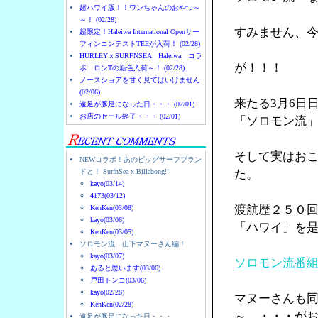
超ハワイ版！！ワンちゃんのおやつ～
～！ (02/28)
すみません、
超限定！Haleiwa International Openサー
フィンコンテストTEEが入荷！ (02/28)
HURLEYｘSURFNSEA Haleiwa コラ
が！！！
ボ ロンTの新色入荷～！ (02/28)
ノースショアを甘く見てはいけません
(02/06)
来たる3月6日
遠足が豚足になった日・・・ (02/01)
お店のセール終了・・・ (02/01)
「ソロモン流
そして実はお
NEWコラボ！あのビッグサーフブラン
ドと！ SurfnSea x Billabong!!
た。
kayo(03/14)
4173(03/12)
渡航歴２５０
KenKen(03/08)
kayo(03/06)
「ハワイ」を
KenKen(03/05)
ソロモン流 山下マヌーさん編！
kayo(03/07)
ソロモン流番
あると思います(03/06)
戸田トンコ(03/06)
kayo(02/28)
マヌーさんも
KenKen(02/28)
～ ・・・が
遠足が豚足になった日・・・