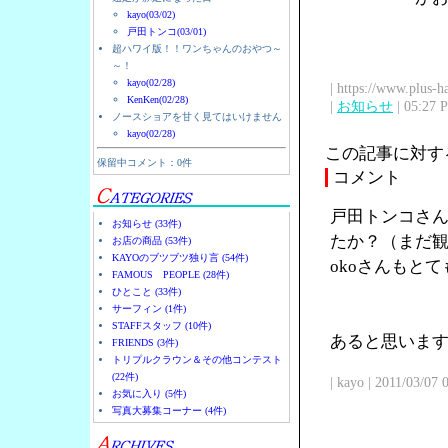
kayo(03/02)
戸田トンコ(03/01)
超ハワイ版！！ワンちゃんのおやつ～
～！
kayo(02/28)
| https://www.plus-h
KenKen(02/28)
|
お知らせ
| 05:27 
ノースショアを甘く見てはいけません
kayo(02/28)
この記事に対す
保留中コメント：0件
コメント
戸田トンコさん
お知らせ (33件)
たか？（まだ観
お店の商品 (53件)
KAYOのブツブツ独り言 (54件)
okoさんもと
FAMOUS PEOPLE (28件)
ひとこと (33件)
サーフィン (1件)
STAFFスタッフ (10件)
あると思います
FRIENDS (3件)
トリプルクラウン＆その他コンテスト
(22件)
| kayo | 2011/03/07
お気に入り (5件)
写真大募集コーナー (4件)