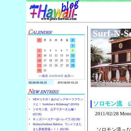
Surf-N-S
日
月
火
水
木
金
土
1
2
3
4
5
6
7
8
9
10
11
12
13
14
15
16
17
18
19
20
21
22
23
24
25
26
27
28
29
30
31
<<前月
2026年08月
次月>>
ノースショアのハレイ
NEWコラボ！あのビッグサーフブラン
ソロモン流 
ドと！ SurfnSea x Billabong!! (03/05)
ソロモン流 山下マヌーさん編！
2011/02/28 Mon
(02/28)
キッズバースデー@ハレイワ (02/28)
HurleyxSurfnsea Haleiwa Tシャツまた
ソロモン流～
また新色登場～！！ (02/28)