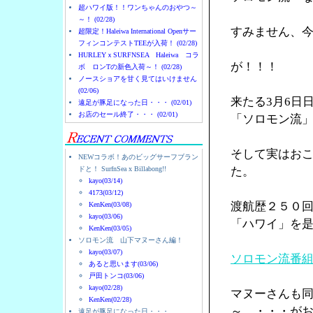
超ハワイ版！！ワンちゃんのおやつ～
～！ (02/28)
すみません、
超限定！Haleiwa International Openサー
フィンコンテストTEEが入荷！ (02/28)
HURLEYｘSURFNSEA Haleiwa コラ
が！！！
ボ ロンTの新色入荷～！ (02/28)
ノースショアを甘く見てはいけません
(02/06)
来たる3月6日
遠足が豚足になった日・・・ (02/01)
お店のセール終了・・・ (02/01)
「ソロモン流
そして実はお
NEWコラボ！あのビッグサーフブラン
ドと！ SurfnSea x Billabong!!
た。
kayo(03/14)
4173(03/12)
渡航歴２５０
KenKen(03/08)
kayo(03/06)
「ハワイ」を
KenKen(03/05)
ソロモン流 山下マヌーさん編！
kayo(03/07)
ソロモン流番
あると思います(03/06)
戸田トンコ(03/06)
kayo(02/28)
マヌーさんも
KenKen(02/28)
～ ・・・が
遠足が豚足になった日・・・