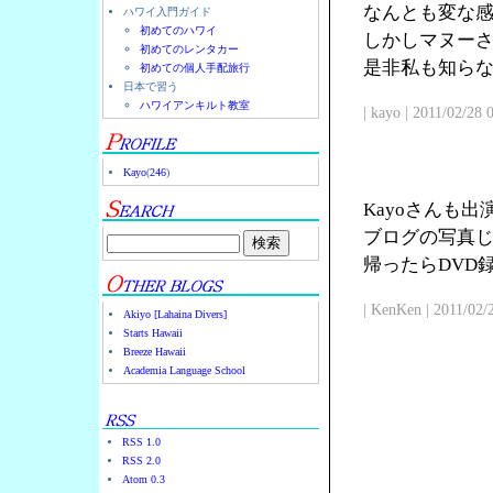
なんとも変な
ハワイ入門ガイド
初めてのハワイ
しかしマヌー
初めてのレンタカー
是非私も知ら
初めての個人手配旅行
日本で習う
ハワイアンキルト教室
| kayo | 2011/02/28
Kayo
(
246
)
Kayoさんも
ブログの写真じ
帰ったらDVD
| KenKen | 2011/02/
Akiyo [Lahaina Divers]
Starts Hawaii
Breeze Hawaii
Academia Language School
RSS 1.0
RSS 2.0
Atom 0.3