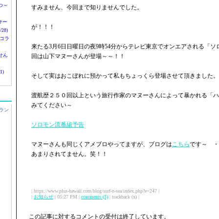
つ～
すみません、今回まで知りませんでした。
nサー
が！！！
28)
 コラ
来たる3月6日日曜日の夜9時54分からテレビ東京でオンエアされる「
せん
回は山下マヌーさんが登場～～！！
1)
そして実はおこぼれに預かって私もちょっくら登場させて頂きました。
渡航歴２５０回以上という旅行作家のマヌーさんによって暴かれる「ハ
みてください～
ラン
ソロモン流番組予告
マヌーさんも同じくアメブロやってますが、ブログは
こちら
です～ ・
あまりされてません。笑！！
| https://www.plus-hawaii.com/blog/surf-n-sea/index.php?e=247 |
|
お知らせ
| 05:27 PM |
comments (5)
| trackback (x) |
この記事に対するコメントの受付は終了しています。