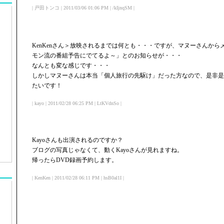
| 戸田トンコ | 2011/03/06 01:06 PM | /kIjnqSM |
KenKenさん＞放映されるまでは何とも・・・ですが、マヌーさんか
モン流の番組予告にでてるよ～」とのお知らせが・・・
なんとも変な感じです・・・
しかしマヌーさんは本当「個人旅行の先駆け」だった方なので、是非是
たいです！
| kayo | 2011/02/28 06:25 PM | LtKVdnSo |
Kayoさんも出演されるのですか？
ブログの写真じゃなくて、動くKayoさんが見れますね。
帰ったらDVD録画予約します。
| KenKen | 2011/02/28 06:11 PM | hsB0al1I |