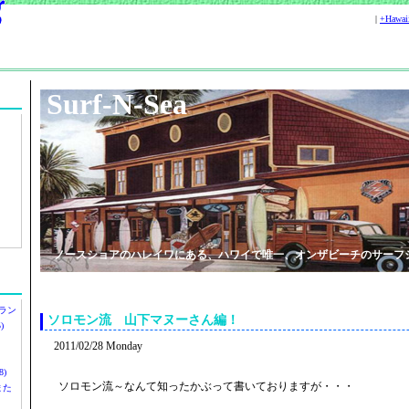
|
+Hawa
Surf-N-Sea
ノースショアのハレイワにある、ハワイで唯一、オンザビーチのサーフ
ラン
ソロモン流 山下マヌーさん編！
)
2011/02/28 Monday
)
ソロモン流～なんて知ったかぶって書いておりますが・・・
ツまた