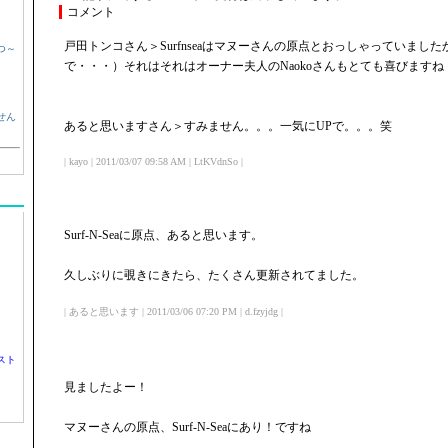
コメント
戸田トンコさん＞Surfnseaはマヌーさんの原点とおっしゃっていまし
つ～
で・・・）それはそれはオーナー夫人のNaokoさんもとても喜びますね
せん
あると思いますさん＞すみません。。。一気にUPで。。。笑
| kayo | 2011/03/07 09:58 AM | LtKVdnSo |
Surf-N-Seaに原点、あると思います。
久しぶりに覗きにきたら、たくさん更新されてました。
| あると思います | 2011/03/06 07:20 PM | d.fzyjdg |
スト
見ましたよー！
マヌーさんの原点、Surf-N-Seaにあり！ですね