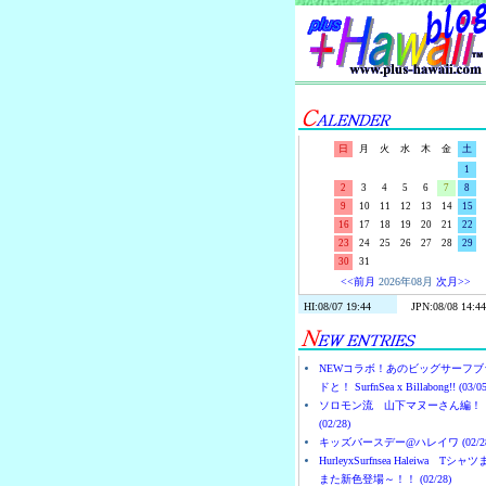
日
月
火
水
木
金
土
1
2
3
4
5
6
7
8
9
10
11
12
13
14
15
16
17
18
19
20
21
22
23
24
25
26
27
28
29
30
31
<<前月
2026年08月
次月>>
NEWコラボ！あのビッグサーフブ
ドと！ SurfnSea x Billabong!! (03/05
ソロモン流 山下マヌーさん編！
(02/28)
キッズバースデー@ハレイワ (02/28
HurleyxSurfnsea Haleiwa Tシャ
また新色登場～！！ (02/28)