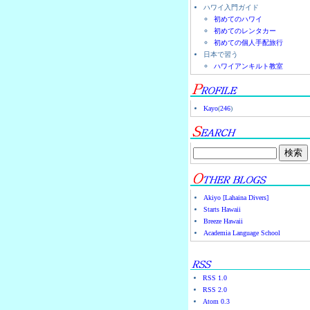
ハワイ入門ガイド
初めてのハワイ
初めてのレンタカー
初めての個人手配旅行
日本で習う
ハワイアンキルト教室
Kayo
(
246
)
Akiyo [Lahaina Divers]
Starts Hawaii
Breeze Hawaii
Academia Language School
RSS 1.0
RSS 2.0
Atom 0.3