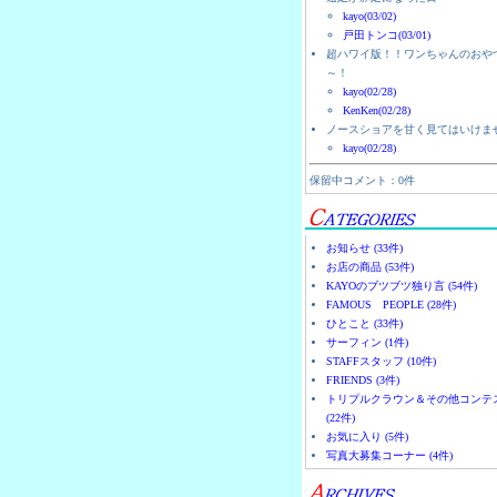
kayo(03/02)
戸田トンコ(03/01)
超ハワイ版！！ワンちゃんのおや
～！
kayo(02/28)
KenKen(02/28)
ノースショアを甘く見てはいけま
kayo(02/28)
保留中コメント：0件
お知らせ (33件)
お店の商品 (53件)
KAYOのブツブツ独り言 (54件)
FAMOUS PEOPLE (28件)
ひとこと (33件)
サーフィン (1件)
STAFFスタッフ (10件)
FRIENDS (3件)
トリプルクラウン＆その他コンテ
(22件)
お気に入り (5件)
写真大募集コーナー (4件)