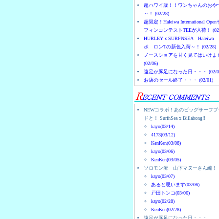
超ハワイ版！！ワンちゃんのおや
～！ (02/28)
超限定！Haleiwa International Ope
フィンコンテストTEEが入荷！ (02/
HURLEYｘSURFNSEA Haleiwa
ボ ロンTの新色入荷～！ (02/28)
ノースショアを甘く見てはいけま
(02/06)
遠足が豚足になった日・・・ (02/0
お店のセール終了・・・ (02/01)
NEWコラボ！あのビッグサーフブ
ドと！ SurfnSea x Billabong!!
kayo(03/14)
4173(03/12)
KenKen(03/08)
kayo(03/06)
KenKen(03/05)
ソロモン流 山下マヌーさん編！
kayo(03/07)
あると思います(03/06)
戸田トンコ(03/06)
kayo(02/28)
KenKen(02/28)
遠足が豚足になった日・・・