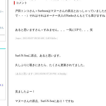
コメント
戸田トンコさん＞Surfnseaはマヌーさんの原点とおっしゃっていまし
つ～
で・・・）それはそれはオーナー夫人のNaokoさんもとても喜びますね
せん
あると思いますさん＞すみません。。。一気にUPで。。。笑
| kayo | 2011/03/07 09:58 AM | LtKVdnSo |
Surf-N-Seaに原点、あると思います。
久しぶりに覗きにきたら、たくさん更新されてました。
| あると思います | 2011/03/06 07:20 PM | d.fzyjdg |
スト
見ましたよー！
マヌーさんの原点、Surf-N-Seaにあり！ですね