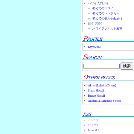
ハワイ入門ガイド
初めてのハワイ
初めてのレンタカー
初めての個人手配旅行
日本で習う
ハワイアンキルト教室
Kayo
(
246
)
Akiyo [Lahaina Divers]
Starts Hawaii
Breeze Hawaii
Academia Language School
RSS 1.0
RSS 2.0
Atom 0.3