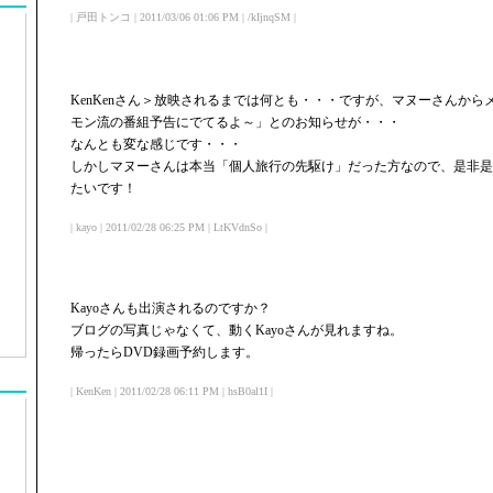
| 戸田トンコ | 2011/03/06 01:06 PM | /kIjnqSM |
KenKenさん＞放映されるまでは何とも・・・ですが、マヌーさんか
モン流の番組予告にでてるよ～」とのお知らせが・・・
なんとも変な感じです・・・
しかしマヌーさんは本当「個人旅行の先駆け」だった方なので、是非是
たいです！
| kayo | 2011/02/28 06:25 PM | LtKVdnSo |
Kayoさんも出演されるのですか？
ブログの写真じゃなくて、動くKayoさんが見れますね。
帰ったらDVD録画予約します。
| KenKen | 2011/02/28 06:11 PM | hsB0al1I |