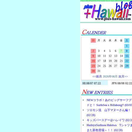
日
月
火
水
木
金
土
1
2
3
4
5
6
7
8
9
10
11
12
13
14
15
16
17
18
19
20
21
22
23
24
25
26
27
28
29
30
31
<<前月
2026年08月
次月>>
NEWコラボ！あのビッグサーフブ
ドと！ SurfnSea x Billabong!! (03/05
ソロモン流 山下マヌーさん編！
(02/28)
キッズバースデー@ハレイワ (02/28
HurleyxSurfnsea Haleiwa Tシャ
また新色登場～！！ (02/28)