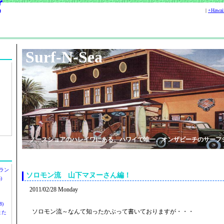
|
+Hawa
Surf-N-Sea
ノースショアのハレイワにある、ハワイで唯一、オンザビーチのサーフ
ラン
ソロモン流 山下マヌーさん編！
)
2011/02/28 Monday
)
ソロモン流～なんて知ったかぶって書いておりますが・・・
ツまた