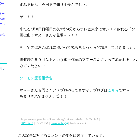
つ～
すみません、今回まで知りませんでした。
nサー
が！！！
28)
 コラ
来たる3月6日日曜日の夜9時54分からテレビ東京でオンエアされる「
せん
回は山下マヌーさんが登場～～！！
1)
そして実はおこぼれに預かって私もちょっくら登場させて頂きました。
渡航歴２５０回以上という旅行作家のマヌーさんによって暴かれる「ハ
みてください～
ラン
ソロモン流番組予告
マヌーさんも同じくアメブロやってますが、ブログは
こちら
です～ ・
あまりされてません。笑！！
| https://www.plus-hawaii.com/blog/surf-n-sea/index.php?e=247 |
|
お知らせ
| 05:27 PM |
comments (5)
| trackback (x) |
この記事に対するコメントの受付は終了しています。