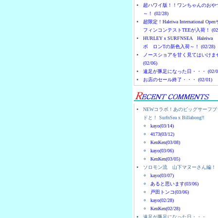
超ハワイ版！！ワンちゃんのおや
～！ (02/28)
超限定！Haleiwa International Ope
フィンコンテストTEEが入荷！ (02/
HURLEYｘSURFNSEA Haleiwa
ボ ロンTの新色入荷～！ (02/28)
ノースショアを甘く見てはいけま
(02/06)
遠足が豚足になった日・・・ (02/0
お店のセール終了・・・ (02/01)
NEWコラボ！あのビッグサーフブ
ドと！ SurfnSea x Billabong!!
kayo(03/14)
4173(03/12)
KenKen(03/08)
kayo(03/06)
KenKen(03/05)
ソロモン流 山下マヌーさん編！
kayo(03/07)
あると思います(03/06)
戸田トンコ(03/06)
kayo(02/28)
KenKen(02/28)
遠足が豚足になった日・・・