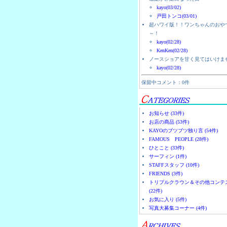
kayo(03/02)
戸田トンコ(03/01)
超ハワイ版！！ワンちゃんのおや
～！
kayo(02/28)
KenKen(02/28)
ノースショアを甘く見てはいけま
kayo(02/28)
保留中コメント：0件
お知らせ (33件)
お店の商品 (53件)
KAYOのブツブツ独り言 (54件)
FAMOUS PEOPLE (28件)
ひとこと (33件)
サーフィン (1件)
STAFFスタッフ (10件)
FRIENDS (3件)
トリプルクラウン＆その他コンテ
(22件)
お気に入り (5件)
写真大募集コーナー (4件)