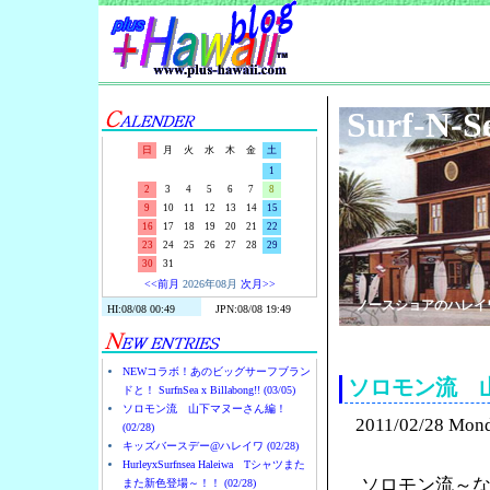
Surf-N-S
日
月
火
水
木
金
土
1
2
3
4
5
6
7
8
9
10
11
12
13
14
15
16
17
18
19
20
21
22
23
24
25
26
27
28
29
30
31
<<前月
2026年08月
次月>>
ノースショアのハレイ
NEWコラボ！あのビッグサーフブラン
ソロモン流 
ドと！ SurfnSea x Billabong!! (03/05)
ソロモン流 山下マヌーさん編！
2011/02/28 Mon
(02/28)
キッズバースデー@ハレイワ (02/28)
HurleyxSurfnsea Haleiwa Tシャツまた
ソロモン流～
また新色登場～！！ (02/28)