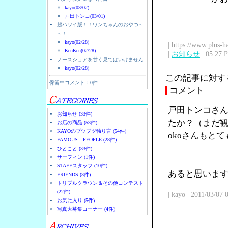
kayo(03/02)
戸田トンコ(03/01)
超ハワイ版！！ワンちゃんのおやつ～
～！
kayo(02/28)
| https://www.plus-h
KenKen(02/28)
|
お知らせ
| 05:27 
ノースショアを甘く見てはいけません
kayo(02/28)
この記事に対す
保留中コメント：0件
コメント
戸田トンコさん
お知らせ (33件)
たか？（まだ観
お店の商品 (53件)
KAYOのブツブツ独り言 (54件)
okoさんもと
FAMOUS PEOPLE (28件)
ひとこと (33件)
サーフィン (1件)
STAFFスタッフ (10件)
あると思います
FRIENDS (3件)
トリプルクラウン＆その他コンテスト
(22件)
| kayo | 2011/03/07
お気に入り (5件)
写真大募集コーナー (4件)