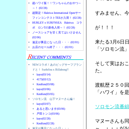
超ハワイ版！！ワンちゃんのおやつ～
～！ (02/28)
すみません、
超限定！Haleiwa International Openサー
フィンコンテストTEEが入荷！ (02/28)
HURLEYｘSURFNSEA Haleiwa コラ
が！！！
ボ ロンTの新色入荷～！ (02/28)
ノースショアを甘く見てはいけません
(02/06)
来たる3月6日
遠足が豚足になった日・・・ (02/01)
お店のセール終了・・・ (02/01)
「ソロモン流
そして実はお
NEWコラボ！あのビッグサーフブラン
ドと！ SurfnSea x Billabong!!
た。
kayo(03/14)
4173(03/12)
渡航歴２５０
KenKen(03/08)
kayo(03/06)
「ハワイ」を
KenKen(03/05)
ソロモン流 山下マヌーさん編！
kayo(03/07)
ソロモン流番
あると思います(03/06)
戸田トンコ(03/06)
kayo(02/28)
マヌーさんも
KenKen(02/28)
～ ・・・が
遠足が豚足になった日・・・