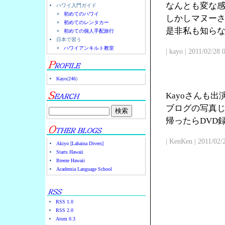
なんとも変な
ハワイ入門ガイド
初めてのハワイ
しかしマヌー
初めてのレンタカー
是非私も知ら
初めての個人手配旅行
日本で習う
ハワイアンキルト教室
| kayo | 2011/02/28
Kayo
(
246
)
Kayoさんも
ブログの写真じ
帰ったらDVD
| KenKen | 2011/02/
Akiyo [Lahaina Divers]
Starts Hawaii
Breeze Hawaii
Academia Language School
RSS 1.0
RSS 2.0
Atom 0.3