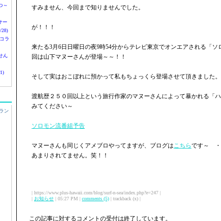
つ～
すみません、今回まで知りませんでした。
nサー
が！！！
28)
 コラ
来たる3月6日日曜日の夜9時54分からテレビ東京でオンエアされる「
せん
回は山下マヌーさんが登場～～！！
1)
そして実はおこぼれに預かって私もちょっくら登場させて頂きました。
渡航歴２５０回以上という旅行作家のマヌーさんによって暴かれる「ハ
みてください～
ラン
ソロモン流番組予告
マヌーさんも同じくアメブロやってますが、ブログは
こちら
です～ ・
あまりされてません。笑！！
| https://www.plus-hawaii.com/blog/surf-n-sea/index.php?e=247 |
|
お知らせ
| 05:27 PM |
comments (5)
| trackback (x) |
この記事に対するコメントの受付は終了しています。