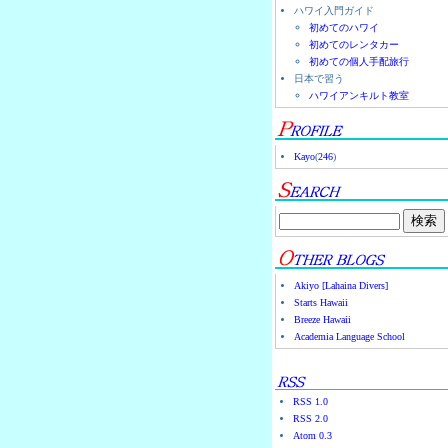
ハワイ入門ガイド
初めてのハワイ
初めてのレンタカー
初めての個人手配旅行
日本で習う
ハワイアンキルト教室
Kayo
(
246
)
Akiyo [Lahaina Divers]
Starts Hawaii
Breeze Hawaii
Academia Language School
RSS 1.0
RSS 2.0
Atom 0.3