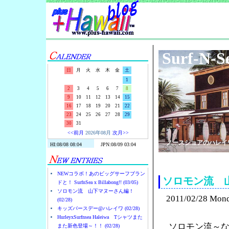
Surf-N-S
日
月
火
水
木
金
土
1
2
3
4
5
6
7
8
9
10
11
12
13
14
15
16
17
18
19
20
21
22
23
24
25
26
27
28
29
30
31
<<前月
2026年08月
次月>>
ノースショアのハレイ
NEWコラボ！あのビッグサーフブラン
ソロモン流 
ドと！ SurfnSea x Billabong!! (03/05)
ソロモン流 山下マヌーさん編！
2011/02/28 Mon
(02/28)
キッズバースデー@ハレイワ (02/28)
HurleyxSurfnsea Haleiwa Tシャツまた
ソロモン流～
また新色登場～！！ (02/28)