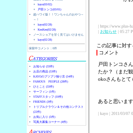
kayo(03/02)
戸田トンコ(03/01)
超ハワイ版！！ワンちゃんのおやつ～
～！
kayo(02/28)
| https://www.plus-h
KenKen(02/28)
|
お知らせ
| 05:27 
ノースショアを甘く見てはいけません
kayo(02/28)
この記事に対す
保留中コメント：0件
コメント
戸田トンコさん
お知らせ (33件)
たか？（まだ観
お店の商品 (53件)
KAYOのブツブツ独り言 (54件)
okoさんもと
FAMOUS PEOPLE (28件)
ひとこと (33件)
サーフィン (1件)
STAFFスタッフ (10件)
あると思います
FRIENDS (3件)
トリプルクラウン＆その他コンテスト
(22件)
| kayo | 2011/03/07
お気に入り (5件)
写真大募集コーナー (4件)