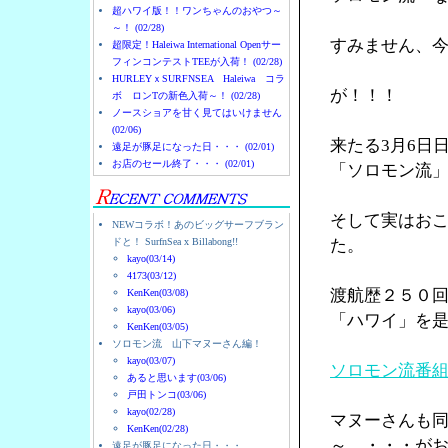
超ハワイ版！！ワンちゃんのおやつ～
～！ (02/28)
すみません、
超限定！Haleiwa International Openサー
フィンコンテストTEEが入荷！ (02/28)
HURLEYｘSURFNSEA Haleiwa コラ
が！！！
ボ ロンTの新色入荷～！ (02/28)
ノースショアを甘く見てはいけません
(02/06)
来たる3月6日
遠足が豚足になった日・・・ (02/01)
お店のセール終了・・・ (02/01)
「ソロモン流
そして実はお
NEWコラボ！あのビッグサーフブラン
ドと！ SurfnSea x Billabong!!
た。
kayo(03/14)
4173(03/12)
渡航歴２５０
KenKen(03/08)
kayo(03/06)
「ハワイ」を
KenKen(03/05)
ソロモン流 山下マヌーさん編！
kayo(03/07)
ソロモン流番
あると思います(03/06)
戸田トンコ(03/06)
kayo(02/28)
マヌーさんも
KenKen(02/28)
～ ・・・が
遠足が豚足になった日・・・