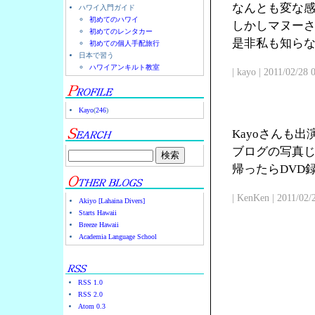
なんとも変な
ハワイ入門ガイド
初めてのハワイ
しかしマヌー
初めてのレンタカー
是非私も知ら
初めての個人手配旅行
日本で習う
ハワイアンキルト教室
| kayo | 2011/02/28
Kayo
(
246
)
Kayoさんも
ブログの写真じ
帰ったらDVD
| KenKen | 2011/02/
Akiyo [Lahaina Divers]
Starts Hawaii
Breeze Hawaii
Academia Language School
RSS 1.0
RSS 2.0
Atom 0.3